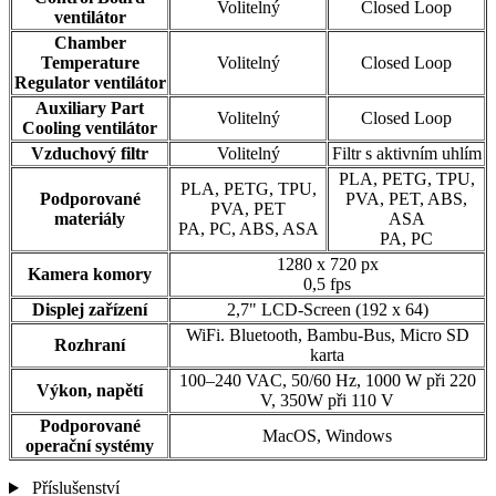
Volitelný
Closed Loop
ventilátor
Chamber
Temperature
Volitelný
Closed Loop
Regulator ventilátor
Auxiliary Part
Volitelný
Closed Loop
Cooling ventilátor
Vzduchový filtr
Volitelný
Filtr s aktivním uhlím
PLA, PETG, TPU,
PLA, PETG, TPU,
Podporované
PVA, PET, ABS,
PVA, PET
materiály
ASA
PA, PC, ABS, ASA
PA, PC
1280 x 720 px
Kamera komory
0,5 fps
Displej zařízení
2,7" LCD-Screen (192 x 64)
WiFi. Bluetooth, Bambu-Bus, Micro SD
Rozhraní
karta
100–240 VAC, 50/60 Hz, 1000 W při 220
Výkon, napětí
V, 350W při 110 V
Podporované
MacOS, Windows
operační systémy
Příslušenství