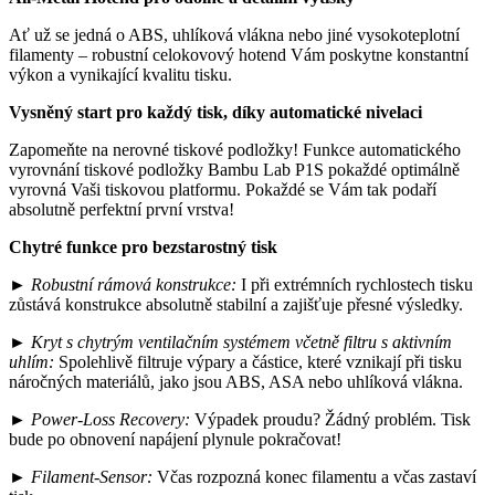
Ať už se jedná o ABS, uhlíková vlákna nebo jiné vysokoteplotní
filamenty – robustní celokovový hotend Vám poskytne konstantní
výkon a vynikající kvalitu tisku.
Vysněný start pro každý tisk, díky automatické nivelaci
Zapomeňte na nerovné tiskové podložky! Funkce automatického
vyrovnání tiskové podložky Bambu Lab P1S pokaždé optimálně
vyrovná Vaši tiskovou platformu. Pokaždé se Vám tak podaří
absolutně perfektní první vrstva!
Chytré funkce pro bezstarostný tisk
►
Robustní rámová konstrukce:
I při extrémních rychlostech tisku
zůstává konstrukce absolutně stabilní a zajišťuje přesné výsledky.
►
Kryt s chytrým ventilačním systémem včetně filtru s aktivním
uhlím
:
Spolehlivě filtruje výpary a částice, které vznikají při tisku
náročných materiálů, jako jsou ABS, ASA nebo uhlíková vlákna.
►
Power-Loss Recovery:
Výpadek proudu? Žádný problém. Tisk
bude po obnovení napájení plynule pokračovat!
►
Filament-Sensor:
Včas rozpozná konec filamentu a včas zastaví