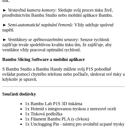
tisk.
►
Vestavěná kamera komory
:
Sledujte svůj proces tisku živě,
prostřednictvím Bambu Studio nebo mobilní aplikace Bambu.
►
Semi-automatické napínání řemenů
:
Vždy udržuje správné
napětí.
►
Ventilátory se zpětnovazebními senzory
:
Senzor rychlosti
zajišťuje trvale spolehlivou kvalitu tisku tím, že zajišťuje, aby
ventilátor vždy pracoval optimální rychlostí.
Bambu Slicing Software a mobilní aplikace
S Bambu Studio a Bambu Handy můžete svůj P1S pohodlně
ovládat pomocí chytrého telefonu nebo počítače, sledovat své tisky a
kdykoliv je upravit.
Součástí dodávky
1x Bambu Lab P1S 3D tiskárna
1x Hotend s integrovanou tryskou z nerezové oceli
1x Tisková podložka
1x Filament Bambu PLA (s cívkou)
1x Unclogging Pin - nástroj pro uvolnění ucpané trysky