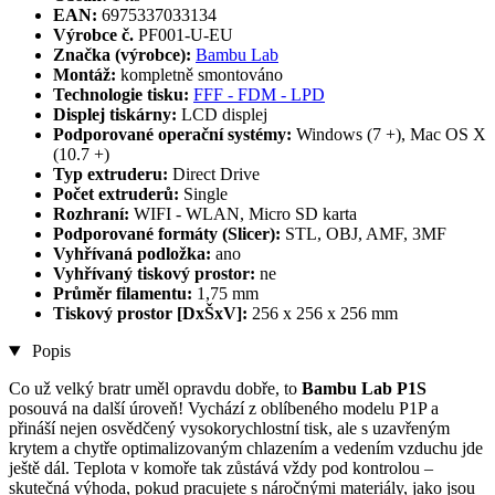
EAN:
6975337033134
Výrobce č.
PF001-U-EU
Značka (výrobce):
Bambu Lab
Montáž:
kompletně smontováno
Technologie tisku:
FFF - FDM - LPD
Displej tiskárny:
LCD displej
Podporované operační systémy:
Windows (7 +), Mac OS X
(10.7 +)
Typ extruderu:
Direct Drive
Počet extruderů:
Single
Rozhraní:
WIFI - WLAN, Micro SD karta
Podporované formáty (Slicer):
STL, OBJ, AMF, 3MF
Vyhřívaná podložka:
ano
Vyhřívaný tiskový prostor:
ne
Průměr filamentu:
1,75 mm
Tiskový prostor [DxŠxV]:
256 x 256 x 256 mm
Popis
Co už velký bratr uměl opravdu dobře, to
Bambu Lab P1S
posouvá na další úroveň! Vychází z oblíbeného modelu P1P a
přináší nejen osvědčený vysokorychlostní tisk, ale s uzavřeným
krytem a chytře optimalizovaným chlazením a vedením vzduchu jde
ještě dál. Teplota v komoře tak zůstává vždy pod kontrolou –
skutečná výhoda, pokud pracujete s náročnými materiály, jako jsou