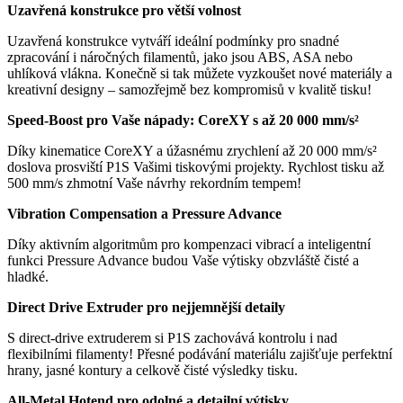
Uzavřená konstrukce pro větší volnost
Uzavřená konstrukce vytváří ideální podmínky pro snadné
zpracování i náročných filamentů, jako jsou ABS, ASA nebo
uhlíková vlákna. Konečně si tak můžete vyzkoušet nové materiály a
kreativní designy – samozřejmě bez kompromisů v kvalitě tisku!
Speed-Boost pro Vaše nápady: CoreXY s až 20 000 mm/s²
Díky kinematice CoreXY a úžasnému zrychlení až 20 000 mm/s²
doslova prosviští P1S Vašimi tiskovými projekty. Rychlost tisku až
500 mm/s zhmotní Vaše návrhy rekordním tempem!
Vibration Compensation a Pressure Advance
Díky aktivním algoritmům pro kompenzaci vibrací a inteligentní
funkci Pressure Advance budou Vaše výtisky obzvláště čisté a
hladké.
Direct Drive Extruder pro nejjemnější detaily
S direct-drive extruderem si P1S zachovává kontrolu i nad
flexibilními filamenty! Přesné podávání materiálu zajišťuje perfektní
hrany, jasné kontury a celkově čisté výsledky tisku.
All-Metal Hotend pro odolné a detailní výtisky