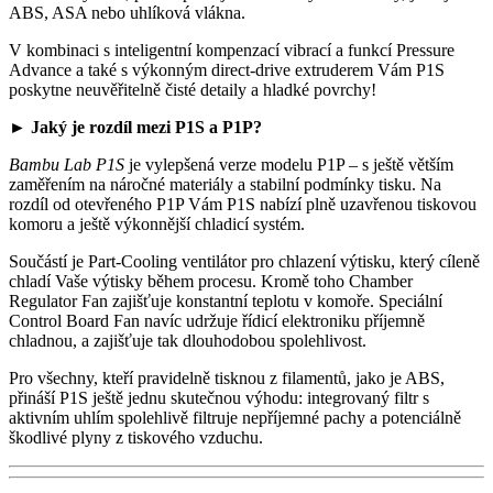
ABS, ASA nebo uhlíková vlákna.
V kombinaci s inteligentní kompenzací vibrací a funkcí Pressure
Advance a také s výkonným direct-drive extruderem Vám P1S
poskytne neuvěřitelně čisté detaily a hladké povrchy!
► Jaký je rozdíl mezi P1S a P1P?
Bambu Lab P1S
je vylepšená verze modelu P1P – s ještě větším
zaměřením na náročné materiály a stabilní podmínky tisku. Na
rozdíl od otevřeného P1P Vám P1S nabízí plně uzavřenou tiskovou
komoru a ještě výkonnější chladicí systém.
Součástí je Part-Cooling ventilátor pro chlazení výtisku, který cíleně
chladí Vaše výtisky během procesu. Kromě toho Chamber
Regulator Fan zajišťuje konstantní teplotu v komoře. Speciální
Control Board Fan navíc udržuje řídicí elektroniku příjemně
chladnou, a zajišťuje tak dlouhodobou spolehlivost.
Pro všechny, kteří pravidelně tisknou z filamentů, jako je ABS,
přináší P1S ještě jednu skutečnou výhodu: integrovaný filtr s
aktivním uhlím spolehlivě filtruje nepříjemné pachy a potenciálně
škodlivé plyny z tiskového vzduchu.