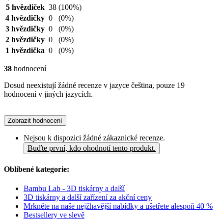
5 hvězdiček
38
(100%)
4 hvězdičky
0
(0%)
3 hvězdičky
0
(0%)
2 hvězdičky
0
(0%)
1 hvězdička
0
(0%)
38
hodnocení
Dosud neexistují žádné recenze v jazyce čeština, pouze 19
hodnocení v jiných jazycích.
Zobrazit hodnocení
Nejsou k dispozici žádné zákaznické recenze.
Buďte první, kdo ohodnotí tento produkt.
Oblíbené kategorie:
Bambu Lab - 3D tiskárny a další
3D tiskárny a další zařízení za akční ceny
Mrkněte na naše nejžhavější nabídky a ušetřete alespoň 40 %
Bestsellery ve slevě