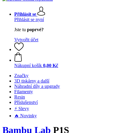
Přihlásit se
Přihlásit se nyní
Jste tu
poprvé?
Vytvořit účet
Nákupní košík
0,00 Kč
Značky
3D tiskárny a další
Náhradní díly a upgrady
Filamenty
Resin
Příslušenství
⚡ Slevy
🔥 Novinky
Bambu Lab
P1S