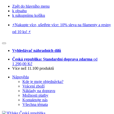
Zpět do hlavního menu
k obsahu
k nákupnímu košíku
⚡️Nakupte více, ušetřete více: 10% sleva na filamenty a resiny
od 10 ks! ⚡️
Vyhledávač náhradních dílů
Česká republika: Standardní doprava zdarma
od
1 290,00 Kč
Více než 11.100 produktů
Nápověda
Kde je moje objednávka?
Vrácení zboží
Náklady na dopravu
Možnosti platby
Kontaktujte nás
Všechna témata