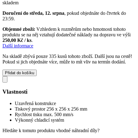
skladem
Doručení do středa, 12. srpna
, pokud objednáte do
čtvrtek do
23:59
.
Objemné zboží:
Vzhledem k rozměrům nebo hmotnosti tohoto
produktu se na něj vztahují dodatečné náklady na dopravu ve výši
250,00 Kč / ks
.
Další informace
Na skladě zbývá pouze 335 kusů tohoto zboží. Další jsou na cestě!
Pokud si jich objednáte více, může to mít vliv na termín dodání.
Přidat do košíku
Vlastnosti
Uzavřená konstrukce
Tiskový prostor 256 x 256 x 256 mm
Rychlost tisku max. 500 mm/s
Výkonný chladicí systém
Hledáte k tomuto produktu vhodné náhradní díly?