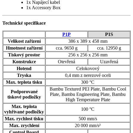
1x Napájecí kabel
1x Accessory Box
Technické specifikace
P1P
P1S
Velikost zařízení
386 x 389 x 458 mm
Hmotnost zařízení
cca. 9650 g
cca. 12950 g
Tiskový prostor
256 x 256 x 256 mm
Konstrukce
Otevřená
Uzavřená
Hotend
Celokovový
Tryska
0,4 mm z nerezové oceli
Max. teplota tisku
300 °C
Bambu Textured PEI Plate, Bambu Cool
Podporované
Plate, Bambu Engineering Plate, Bambu
tiskové podložky
High Temperature Plate
Max. teplota
100 °C
vyhřívané podložky
Max. rychlost tisku
500 mm/s
Max. zrychlení
20 000 mm/s²
Control Board