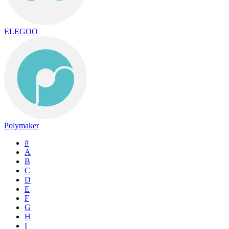
ELEGOO
Polymaker
#
A
B
C
D
E
F
G
H
I