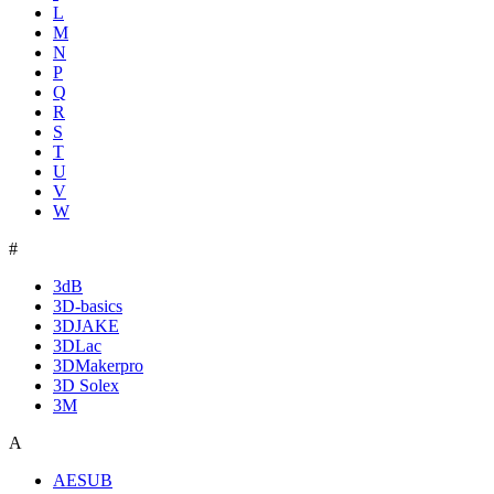
L
M
N
P
Q
R
S
T
U
V
W
#
3dB
3D-basics
3DJAKE
3DLac
3DMakerpro
3D Solex
3M
A
AESUB