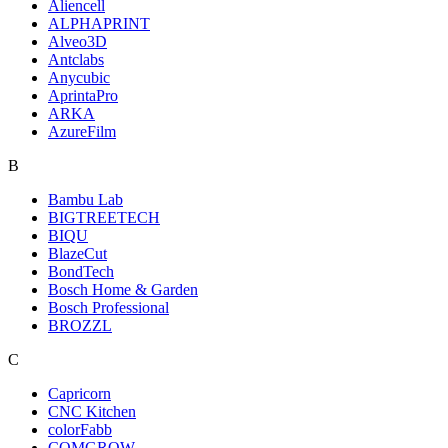
Aliencell
ALPHAPRINT
Alveo3D
Antclabs
Anycubic
AprintaPro
ARKA
AzureFilm
B
Bambu Lab
BIGTREETECH
BIQU
BlazeCut
BondTech
Bosch Home & Garden
Bosch Professional
BROZZL
C
Capricorn
CNC Kitchen
colorFabb
COMGROW