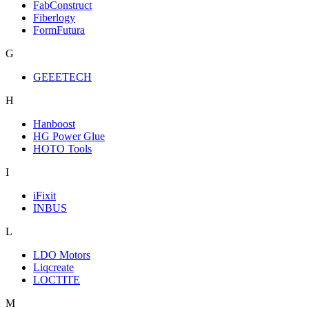
FabConstruct
Fiberlogy
FormFutura
G
GEEETECH
H
Hanboost
HG Power Glue
HOTO Tools
I
iFixit
INBUS
L
LDO Motors
Liqcreate
LOCTITE
M