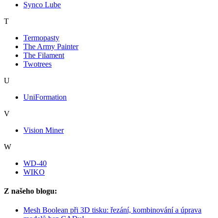
Synco Lube
T
Termopasty
The Army Painter
The Filament
Twotrees
U
UniFormation
V
Vision Miner
W
WD-40
WIKO
Z našeho blogu:
Mesh Boolean při 3D tisku: řezání, kombinování a úprava