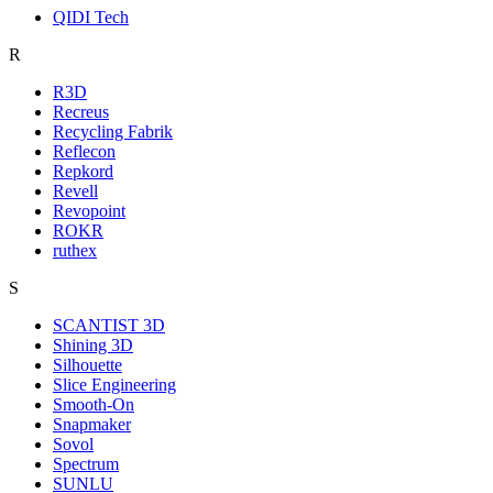
QIDI Tech
R
R3D
Recreus
Recycling Fabrik
Reflecon
Repkord
Revell
Revopoint
ROKR
ruthex
S
SCANTIST 3D
Shining 3D
Silhouette
Slice Engineering
Smooth-On
Snapmaker
Sovol
Spectrum
SUNLU