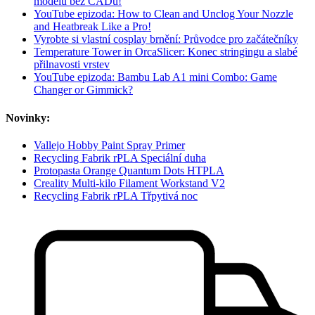
modelů bez CADu!
YouTube epizoda: How to Clean and Unclog Your Nozzle
and Heatbreak Like a Pro!
Vyrobte si vlastní cosplay brnění: Průvodce pro začátečníky
Temperature Tower in OrcaSlicer: Konec stringingu a slabé
přilnavosti vrstev
YouTube epizoda: Bambu Lab A1 mini Combo: Game
Changer or Gimmick?
Novinky:
Vallejo Hobby Paint Spray Primer
Recycling Fabrik rPLA Speciální duha
Protopasta Orange Quantum Dots HTPLA
Creality Multi-kilo Filament Workstand V2
Recycling Fabrik rPLA Třpytivá noc