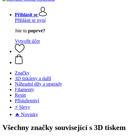
Přihlásit se
Přihlásit se nyní
Jste tu
poprvé?
Vytvořit účet
Značky
3D tiskárny a další
Náhradní díly a upgrady
Filamenty
Resin
Příslušenství
⚡ Slevy
🔥 Novinky
Všechny značky související s 3D tiskem