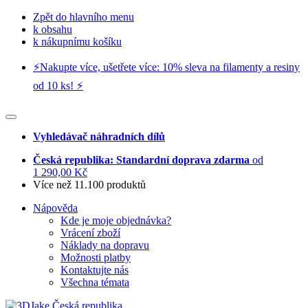
Zpět do hlavního menu
k obsahu
k nákupnímu košíku
⚡️Nakupte více, ušetřete více: 10% sleva na filamenty a resiny
od 10 ks! ⚡️
Vyhledávač náhradních dílů
Česká republika: Standardní doprava zdarma
od
1 290,00 Kč
Více než 11.100 produktů
Nápověda
Kde je moje objednávka?
Vrácení zboží
Náklady na dopravu
Možnosti platby
Kontaktujte nás
Všechna témata