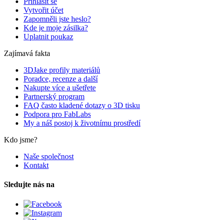
Přihlásit se
Vytvořit účet
Zapomněli jste heslo?
Kde je moje zásilka?
Uplatnit poukaz
Zajímavá fakta
3DJake profily materiálů
Poradce, recenze a další
Nakupte více a ušetřete
Partnerský program
FAQ často kladené dotazy o 3D tisku
Podpora pro FabLabs
My a náš postoj k životnímu prostředí
Kdo jsme?
Naše společnost
Kontakt
Sledujte nás na