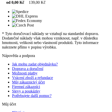
od 0,00 Kč
139,00 Kč
* Tyto doručovací náklady se vztahují na standardní dopravu.
Dodatečné náklady však mohou vzniknout, např. v důsledku
hmotnosti, velikosti nebo vlastností produktů. Tyto informace
naleznete přímo v popisu výrobku.
Nápověda a podpora
Jak mohu zadat objednávku?
Doprava a doručení
Možnosti platby
Vrácení zboží a refundace
Můj zákaznický účet
Firemní zákazníci
Slevy a poukázky
Potřebujete další pomoc?
Můj účet