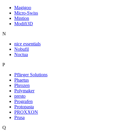
Magigoo
Micro-Swiss
Mintion
Modifi3D
N
nice essentials
Nobufil
Noctua
P
Pflieger Solutions
Phaetus
Phrozen
Polymaker
presto
Prografen
Protopasta
PROXXON
Prusa
Q