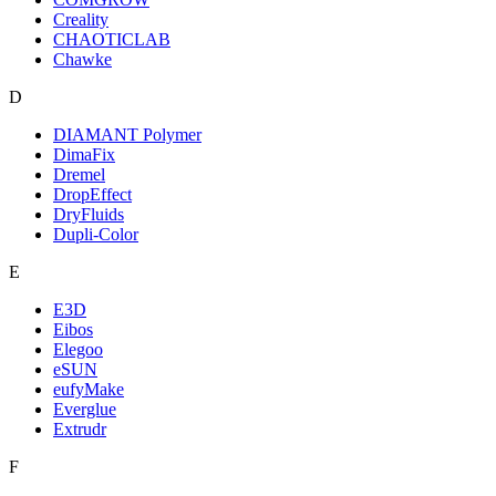
Creality
CHAOTICLAB
Chawke
D
DIAMANT Polymer
DimaFix
Dremel
DropEffect
DryFluids
Dupli-Color
E
E3D
Eibos
Elegoo
eSUN
eufyMake
Everglue
Extrudr
F