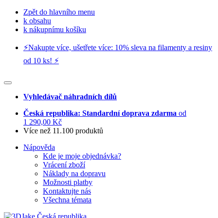
Zpět do hlavního menu
k obsahu
k nákupnímu košíku
⚡️Nakupte více, ušetřete více: 10% sleva na filamenty a resiny
od 10 ks! ⚡️
Vyhledávač náhradních dílů
Česká republika: Standardní doprava zdarma
od
1 290,00 Kč
Více než 11.100 produktů
Nápověda
Kde je moje objednávka?
Vrácení zboží
Náklady na dopravu
Možnosti platby
Kontaktujte nás
Všechna témata