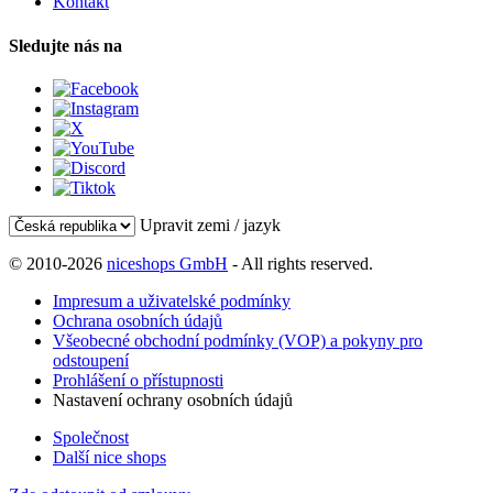
Kontakt
Sledujte nás na
Upravit zemi / jazyk
© 2010-2026
niceshops GmbH
- All rights reserved.
Impresum a uživatelské podmínky
Ochrana osobních údajů
Všeobecné obchodní podmínky (VOP) a pokyny pro
odstoupení
Prohlášení o přístupnosti
Nastavení ochrany osobních údajů
Společnost
Další nice shops