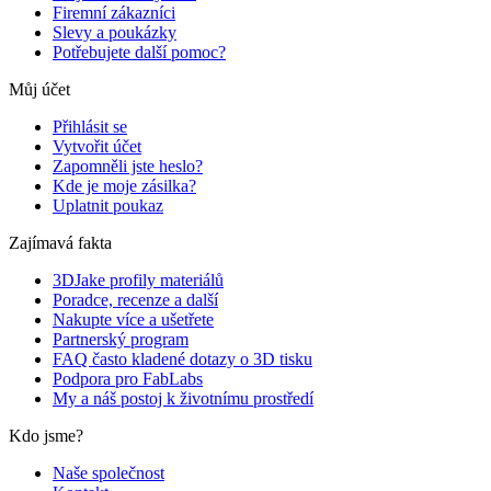
Firemní zákazníci
Slevy a poukázky
Potřebujete další pomoc?
Můj účet
Přihlásit se
Vytvořit účet
Zapomněli jste heslo?
Kde je moje zásilka?
Uplatnit poukaz
Zajímavá fakta
3DJake profily materiálů
Poradce, recenze a další
Nakupte více a ušetřete
Partnerský program
FAQ často kladené dotazy o 3D tisku
Podpora pro FabLabs
My a náš postoj k životnímu prostředí
Kdo jsme?
Naše společnost