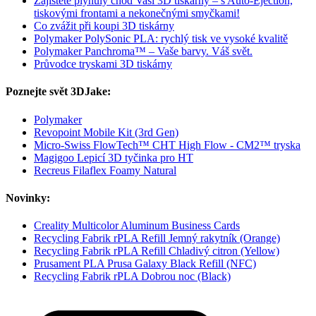
Zajistěte plynulý chod Vaší 3D tiskárny – s Auto-Ejection,
tiskovými frontami a nekonečnými smyčkami!
Co zvážit při koupi 3D tiskárny
Polymaker PolySonic PLA: rychlý tisk ve vysoké kvalitě
Polymaker Panchroma™ – Vaše barvy. Váš svět.
Průvodce tryskami 3D tiskárny
Poznejte svět 3DJake:
Polymaker
Revopoint Mobile Kit (3rd Gen)
Micro-Swiss FlowTech™ CHT High Flow - CM2™ tryska
Magigoo Lepicí 3D tyčinka pro HT
Recreus Filaflex Foamy Natural
Novinky:
Creality Multicolor Aluminum Business Cards
Recycling Fabrik rPLA Refill Jemný rakytník (Orange)
Recycling Fabrik rPLA Refill Chladivý citron (Yellow)
Prusament PLA Prusa Galaxy Black Refill (NFC)
Recycling Fabrik rPLA Dobrou noc (Black)