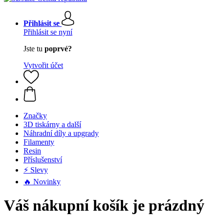
Přihlásit se
Přihlásit se nyní
Jste tu
poprvé?
Vytvořit účet
Značky
3D tiskárny a další
Náhradní díly a upgrady
Filamenty
Resin
Příslušenství
⚡ Slevy
🔥 Novinky
Váš nákupní košík je prázdný