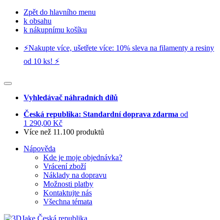
Zpět do hlavního menu
k obsahu
k nákupnímu košíku
⚡️Nakupte více, ušetřete více: 10% sleva na filamenty a resiny
od 10 ks! ⚡️
Vyhledávač náhradních dílů
Česká republika: Standardní doprava zdarma
od
1 290,00 Kč
Více než 11.100 produktů
Nápověda
Kde je moje objednávka?
Vrácení zboží
Náklady na dopravu
Možnosti platby
Kontaktujte nás
Všechna témata