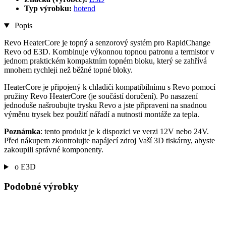
Typ výrobku:
hotend
Popis
Revo HeaterCore je topný a senzorový systém pro RapidChange
Revo od E3D. Kombinuje výkonnou topnou patronu a termistor v
jednom praktickém kompaktním topném bloku, který se zahřívá
mnohem rychleji než běžné topné bloky.
HeaterCore je připojený k chladiči kompatibilnímu s Revo pomocí
pružiny Revo HeaterCore (je součástí doručení). Po nasazení
jednoduše našroubujte trysku Revo a jste připraveni na snadnou
výměnu trysek bez použití nářadí a nutnosti montáže za tepla.
Poznámka
: tento produkt je k dispozici ve verzi 12V nebo 24V.
Před nákupem zkontrolujte napájecí zdroj Vaší 3D tiskárny, abyste
zakoupili správné komponenty.
o E3D
Podobné výrobky