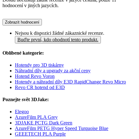
hodnocení v jiných jazycích.
Zobrazit hodnocení
Nejsou k dispozici žádné zákaznické recenze.
Buďte první, kdo ohodnotí tento produkt.
Oblíbené kategorie:
Hotendy pro 3D tiskárny
Náhradní díly a upgrady za akční ceny
Hotend Revo Voron
Hotendy a náhradní díly E3D RapidChange Revo Micro
Revo CR hotend od E3D
Poznejte svět 3DJake:
Elegoo
AzureFilm PLA Grey
3DJAKE PCTG Dark Green
AzureFilm PETG Hyper Speed Turquoise Blue
GEEETECH PLA Purple