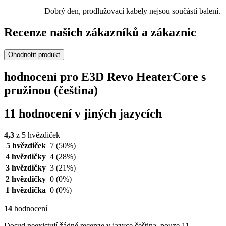
Dobrý den, prodlužovací kabely nejsou součástí balení.
Recenze našich zákazníků a zákaznic
Ohodnotit produkt
hodnocení pro E3D Revo HeaterCore s
pružinou (čeština)
11 hodnocení v jiných jazycích
4,3
z 5 hvězdiček
5 hvězdiček
7
(50%)
4 hvězdičky
4
(28%)
3 hvězdičky
3
(21%)
2 hvězdičky
0
(0%)
1 hvězdička
0
(0%)
14
hodnocení
Dosud neexistují žádné recenze v jazyce čeština, pouze 11