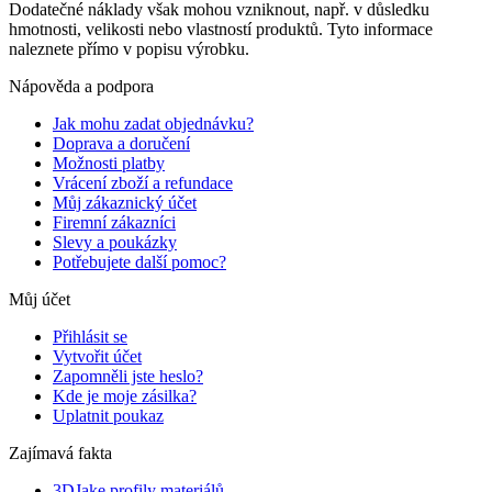
Dodatečné náklady však mohou vzniknout, např. v důsledku
hmotnosti, velikosti nebo vlastností produktů. Tyto informace
naleznete přímo v popisu výrobku.
Nápověda a podpora
Jak mohu zadat objednávku?
Doprava a doručení
Možnosti platby
Vrácení zboží a refundace
Můj zákaznický účet
Firemní zákazníci
Slevy a poukázky
Potřebujete další pomoc?
Můj účet
Přihlásit se
Vytvořit účet
Zapomněli jste heslo?
Kde je moje zásilka?
Uplatnit poukaz
Zajímavá fakta
3DJake profily materiálů