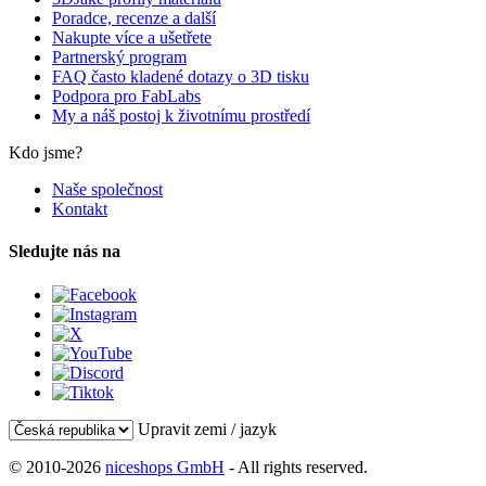
Poradce, recenze a další
Nakupte více a ušetřete
Partnerský program
FAQ často kladené dotazy o 3D tisku
Podpora pro FabLabs
My a náš postoj k životnímu prostředí
Kdo jsme?
Naše společnost
Kontakt
Sledujte nás na
Upravit zemi / jazyk
© 2010-2026
niceshops GmbH
- All rights reserved.