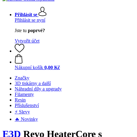
Přihlásit se
Přihlásit se nyní
Jste tu
poprvé?
Vytvořit účet
Nákupní košík
0,00 Kč
Značky
3D tiskárny a další
Náhradní díly a upgrady
Filamenty
Resin
Příslušenství
⚡ Slevy
🔥 Novinky
E3D
Revo HeaterCore s