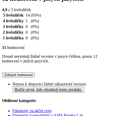
4,9
z 5 hvězdiček
5 hvězdiček
14
(93%)
4 hvězdičky
1
(6%)
3 hvězdičky
0
(0%)
2 hvězdičky
0
(0%)
1 hvězdička
0
(0%)
15
hodnocení
Dosud neexistují žádné recenze v jazyce čeština, pouze 12
hodnocení v jiných jazycích.
Zobrazit hodnocení
Nejsou k dispozici žádné zákaznické recenze.
Buďte první, kdo ohodnotí tento produkt.
Oblíbené kategorie:
Filamenty za akční ceny
Filamenty kompatibilní s AMS Bambu Lab