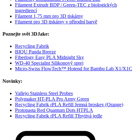
Filament Extrudr BDP / Green-TEC z biologických
ingrediencí
Filament 1,75 mm pro 3D tiskárny
Filament pro 3D tiskárny v přírodní barvě
Poznejte svět 3DJake:
Recycling Fabrik
BIQU Panda Breeze
Fiberlogy Easy PLA Midnight Sky
WD-40 Specialist Silikonový sprej
Micro-Swiss FlowTech™ Hotend for Bambu Lab X1/X1C
Novinky:
Vallejo Stainless Steel Probes
Polymaker HT-PLA Pro Army Green
Recycling Fabrik rPLA Refill Jemná broskev (Orange)
Protopasta Red Quantum Dots HTPLA
Recycling Fabrik rPLA Refill Třpytivá jedle