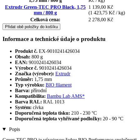
1,75 mm / 800 g
Kč / kg)
Extrudr Green-TEC PRO Black, 1,75
1 139,00 Kč
mm / 800 g
(1 423,75 Kč / kg)
Celková cena:
2 278,00 Kč
Přidat obě položky do košíku
Informace a technické údaje o produktu
Produkt č.
EX-9010241426034
Obsah:
800 g
EAN:
9010241426034
Výrobce č.
9010241426034
Značka (výrobce):
Extrudr
Průměr:
1,75 mm
Typ výrobku:
BIO filament
Barva:
přírodní
Kompatibilita:
Bambu Lab AMS*
Barva RAL:
RAL 1013
Systém:
cívka
Doporučená teplota tisku:
210 - 230 °C
Doporučená teplota vyhřívané podložky:
20 - 90 °C
Popis
Green-TEC PRO je vývojovou řadou BIO-Performance společnosti