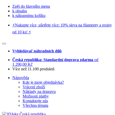
Zpět do hlavního menu
k obsahu
k nákupnímu košíku
⚡️Nakupte více, ušetřete více: 10% sleva na filamenty a resiny
od 10 ks! ⚡️
Vyhledávač náhradních dílů
Česká republika: Standardní doprava zdarma
od
1 290,00 Kč
Více než 11.100 produktů
Nápověda
Kde je moje objednávka?
Vrácení zboží
Náklady na dopravu
Možnosti platby
Kontaktujte nás
Všechna témata