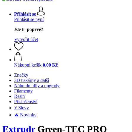
Přihlásit se
Přihlásit se nyní
Jste tu
poprvé?
Vytvořit účet
Nákupní košík
0,00 Kč
Značky
3D tiskárny a další
Náhradní díly a upgrady
Filamenty
Resin
Příslušenství
⚡ Slevy
🔥 Novinky
Extrudr
Green-TEC PRO