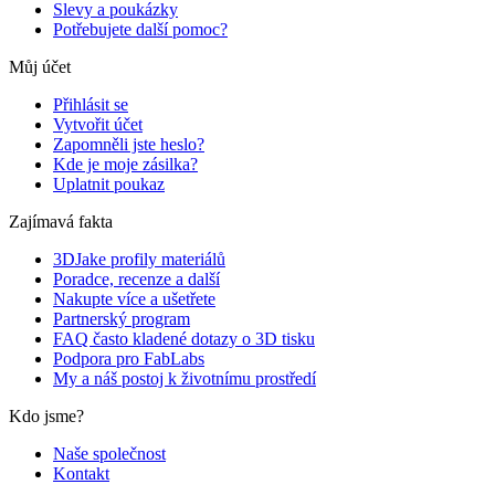
Slevy a poukázky
Potřebujete další pomoc?
Můj účet
Přihlásit se
Vytvořit účet
Zapomněli jste heslo?
Kde je moje zásilka?
Uplatnit poukaz
Zajímavá fakta
3DJake profily materiálů
Poradce, recenze a další
Nakupte více a ušetřete
Partnerský program
FAQ často kladené dotazy o 3D tisku
Podpora pro FabLabs
My a náš postoj k životnímu prostředí
Kdo jsme?
Naše společnost
Kontakt