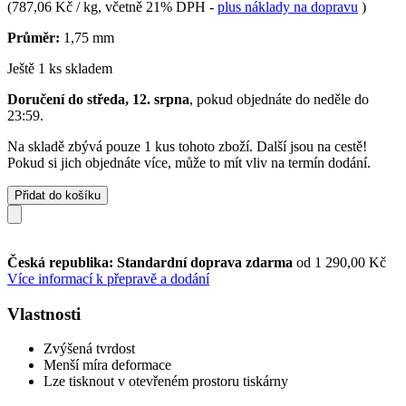
(
787,06 Kč / kg
, včetně 21% DPH
-
plus náklady na dopravu
)
Průměr:
1,75 mm
Ještě 1 ks skladem
Doručení do středa, 12. srpna
, pokud objednáte do
neděle do
23:59
.
Na skladě zbývá pouze 1 kus tohoto zboží. Další jsou na cestě!
Pokud si jich objednáte více, může to mít vliv na termín dodání.
Přidat do košíku
Česká republika: Standardní doprava zdarma
od 1 290,00 Kč
Více informací k přepravě a dodání
Vlastnosti
Zvýšená tvrdost
Menší míra deformace
Lze tisknout v otevřeném prostoru tiskárny