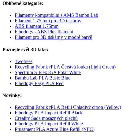
Oblíbené kategorie:
Filamenty kompatibilní s AMS Bambu Lab
Filament 1,75 mm pro 3D tiskárny
ABS filament 1,75mm
Fiberlogy - ABS Plus filament
Filament pro 3D tiskárny v modré barvě
Poznejte svět 3DJake:
Twotrees
Recycling Fabrik rPLA Čerstvá louka (Light Green)
Spectrum S-Flex 85A Polar White
Bambu Lab PLA Basic Blue
Fiberlogy Easy PLA Red
Novinky:
Recycling Fabrik rPLA Refill Chladivý citron (Yellow)
Fiberlogy PLA Impact Refill Black
Creality Sada mosazných plechů
Fiberlogy PLA Impact Refill White
Prusament PLA Azure Blue Refill (NFC)