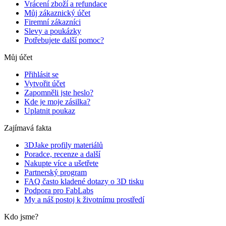
Vrácení zboží a refundace
Můj zákaznický účet
Firemní zákazníci
Slevy a poukázky
Potřebujete další pomoc?
Můj účet
Přihlásit se
Vytvořit účet
Zapomněli jste heslo?
Kde je moje zásilka?
Uplatnit poukaz
Zajímavá fakta
3DJake profily materiálů
Poradce, recenze a další
Nakupte více a ušetřete
Partnerský program
FAQ často kladené dotazy o 3D tisku
Podpora pro FabLabs
My a náš postoj k životnímu prostředí
Kdo jsme?