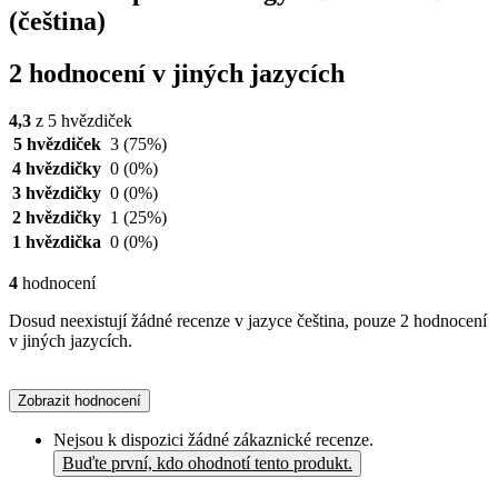
(čeština)
2 hodnocení v jiných jazycích
4,3
z 5 hvězdiček
5 hvězdiček
3
(75%)
4 hvězdičky
0
(0%)
3 hvězdičky
0
(0%)
2 hvězdičky
1
(25%)
1 hvězdička
0
(0%)
4
hodnocení
Dosud neexistují žádné recenze v jazyce čeština, pouze 2 hodnocení
v jiných jazycích.
Zobrazit hodnocení
Nejsou k dispozici žádné zákaznické recenze.
Buďte první, kdo ohodnotí tento produkt.