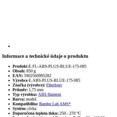
Informace a technické údaje o produktu
Produkt č.
FL-ABS-PLUS-BLUE-175-085
Obsah:
850 g
EAN:
5902560995282
Výrobce č.
ABS-PLUS-BLUE-175-085
Značka (výrobce):
Fiberlogy
Průměr:
1,75 mm
Typ výrobku:
ABS filament
Barva:
modrá
Kompatibilita:
Bambu Lab AMS*
Systém:
cívka
Doporučená teplota tisku:
250 - 270 °C