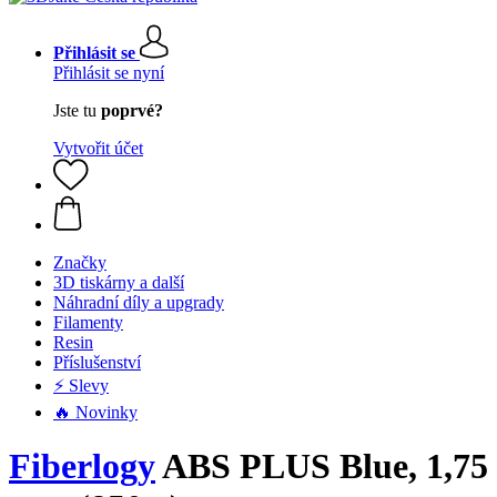
Přihlásit se
Přihlásit se nyní
Jste tu
poprvé?
Vytvořit účet
Značky
3D tiskárny a další
Náhradní díly a upgrady
Filamenty
Resin
Příslušenství
⚡ Slevy
🔥 Novinky
Fiberlogy
ABS PLUS Blue, 1,75