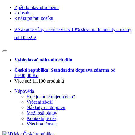
Zpět do hlavního menu
k obsahu
k nákupnímu košíku
⚡️Nakupte více, ušetřete více: 10% sleva na filamenty a resiny
od 10 ks! ⚡️
Vyhledávač náhradních dílů
Česká republika: Standardní doprava zdarma
od
1 290,00 Kč
Více než 11.100 produktů
Nápověda
Kde je moje objednávka?
Vrácení zboží
Náklady na dopravu
Možnosti platby
Kontaktujte nás
Všechna témata