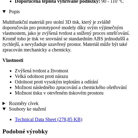
Doporučená teplota vyhřívané podložky:
90 - 110 °C
Popis
Multifunkční materiál pro stolní 3D tisk, který je zvláště
doporučován pro prototypové modely díky svým výjimečným
vlastnostem, jako je zvýšená tvrdost a snížený proces smršťování.
Kromě toho je tisk ve srovnání se standardním ABS jednodušší a
rychlejší, a nevyžaduje uzavřený prostor. Materiál může být také
zpracován mechanicky a chemicky.
Vlastnosti
Zvýšená tvrdost a životnost
Velká odolnost proti nárazu
Odolnost proti vysokým teplotám a odírání
Možnost následného zpracování a chemického ošetřování
Možnost tisku v otevřeném tiskovém prostoru
Rozměry cívek
Soubory ke stažení
Technical Data Sheet
(278,85 KB)
Podobné výrobky