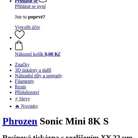
Přihlásit se
Přihlásit se nyní
Jste tu
poprvé?
Vytvořit účet
Nákupní košík
0,00 Kč
Značky
3D tiskárny a další
Náhradní díly a upgrady
Filamenty
Resin
Příslušenství
⚡ Slevy
🔥 Novinky
Phrozen
Sonic Mini 8K S
Resinová tiskárna s rozlišením XY 22 µm