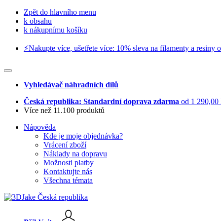
Zpět do hlavního menu
k obsahu
k nákupnímu košíku
⚡️Nakupte více, ušetřete více: 10% sleva na filamenty a resiny o
Vyhledávač náhradních dílů
Česká republika: Standardní doprava zdarma
od 1 290,00
Více než 11.100 produktů
Nápověda
Kde je moje objednávka?
Vrácení zboží
Náklady na dopravu
Možnosti platby
Kontaktujte nás
Všechna témata