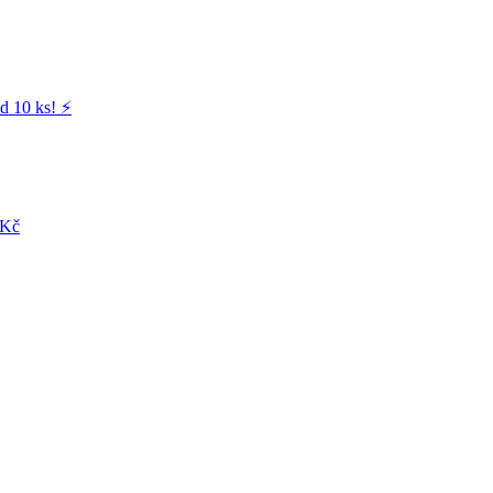
d 10 ks! ⚡️
 Kč