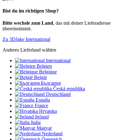
Bist du im richtigen Shop?
Bitte wechsle zum Land
, das mit deiner Lieferadresse
übereinstimmt.
Zu 3DJake International
Anderes Lieferland wählen
International
Belgien
Belgique
België
България
Česká republika
Deutschland
España
France
Hrvatska
Ireland
Italia
Magyar
Nederland
Österreich