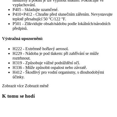
nasazeny a pokud je lze vyjmout snadno. Pokračujte ve
vyplachování.
P405 - Skladujte uzamčené.
P410+P412 - Chraňte před slunečním zářením. Nevystavujte
teplotě přesahující 50 °C/122 °F.
P501 - Zlikvidujte obsah/nádobu podle lokálních/národních
předpisů.
Výstražná upozornění:
H222 - Extrémně hořlavý aerosol.
H229 - Nádoba je pod tlakem: při zahřívání se může
roztrhnout.
H319 - Způsobuje vážné podráždění očí.
H336 - Může způsobit ospalost nebo závratě.
H412 - Škodlivý pro vodní organismy, s dlouhodobými
účinky.
Zobrazit více
Zobrazit méně
K tomu se hodí