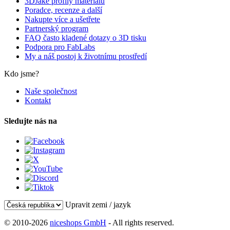
3DJake profily materiálů
Poradce, recenze a další
Nakupte více a ušetřete
Partnerský program
FAQ často kladené dotazy o 3D tisku
Podpora pro FabLabs
My a náš postoj k životnímu prostředí
Kdo jsme?
Naše společnost
Kontakt
Sledujte nás na
Upravit zemi / jazyk
© 2010-2026
niceshops GmbH
- All rights reserved.