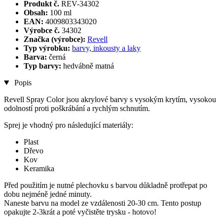
Produkt č.
REV-34302
Obsah:
100 ml
EAN:
4009803343020
Výrobce č.
34302
Značka (výrobce):
Revell
Typ výrobku:
barvy, inkousty a laky
Barva:
černá
Typ barvy:
hedvábně matná
Popis
Revell Spray Color jsou akrylové barvy s vysokým krytím, vysokou
odolností proti poškrábání a rychlým schnutím.
Sprej je vhodný pro následující materiály:
Plast
Dřevo
Kov
Keramika
Před použitím je nutné plechovku s barvou důkladně protřepat po
dobu nejméně jedné minuty.
Naneste barvu na model ze vzdálenosti 20-30 cm. Tento postup
opakujte 2-3krát a poté vyčistěte trysku - hotovo!