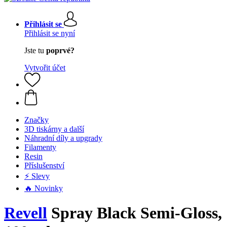
Přihlásit se
Přihlásit se nyní
Jste tu
poprvé?
Vytvořit účet
Značky
3D tiskárny a další
Náhradní díly a upgrady
Filamenty
Resin
Příslušenství
⚡ Slevy
🔥 Novinky
Revell
Spray Black Semi-Gloss,