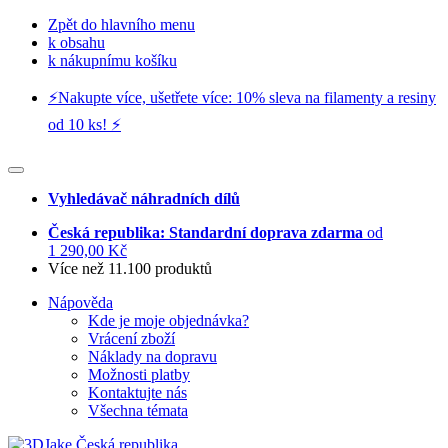
Zpět do hlavního menu
k obsahu
k nákupnímu košíku
⚡️Nakupte více, ušetřete více: 10% sleva na filamenty a resiny
od 10 ks! ⚡️
Vyhledávač náhradních dílů
Česká republika: Standardní doprava zdarma
od
1 290,00 Kč
Více než 11.100 produktů
Nápověda
Kde je moje objednávka?
Vrácení zboží
Náklady na dopravu
Možnosti platby
Kontaktujte nás
Všechna témata