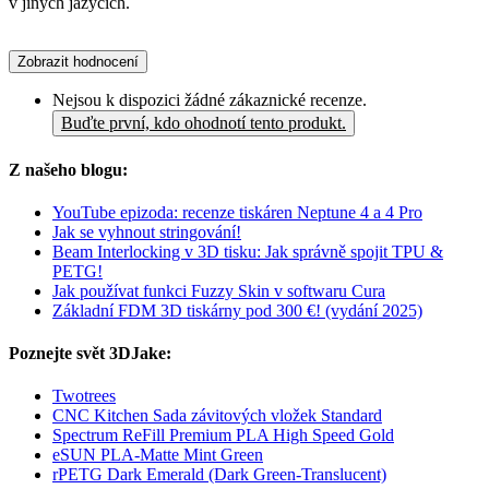
v jiných jazycích.
Zobrazit hodnocení
Nejsou k dispozici žádné zákaznické recenze.
Buďte první, kdo ohodnotí tento produkt.
Z našeho blogu:
YouTube epizoda: recenze tiskáren Neptune 4 a 4 Pro
Jak se vyhnout stringování!
Beam Interlocking v 3D tisku: Jak správně spojit TPU &
PETG!
Jak používat funkci Fuzzy Skin v softwaru Cura
Základní FDM 3D tiskárny pod 300 €! (vydání 2025)
Poznejte svět 3DJake:
Twotrees
CNC Kitchen Sada závitových vložek Standard
Spectrum ReFill Premium PLA High Speed Gold
eSUN PLA-Matte Mint Green
rPETG Dark Emerald (Dark Green-Translucent)