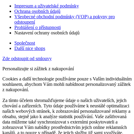
Impresum a uživatelské podmínky
Ochrana osobních údajů
Všeobecné obchodní podmínky (VOP) a pokyny pro
odstoupení
Prohlášení o přístupnosti
Nastavení ochrany osobních údajů
Společnost
Další nice shops
Zde odstoupit od smlouvy
Personalizujte si zážitek z nakupování
Cookies a další technologie používáme pouze s Vaším individuálním
souhlasem, abychom Vám mohli nabídnout personalizovaný zážitek
z nakupování.
Za tímto účelem shromažďujeme údaje o našich uživatelích, jejich
chování a zařízeních. Tyto údaje používáme k neustálé optimalizaci
našich webových stránek, k zobrazování personalizované reklamy a
obsahu, stejně jako k analýze statistik používání. Vaše zašifrovaná
data můžeme také synchronizovat s externími poskytovateli a
zobrazovat Vám nabídky prostřednictvím jejich online reklamních
kanálů, a to pouze v případě, že jejich služby již sami využíváte.