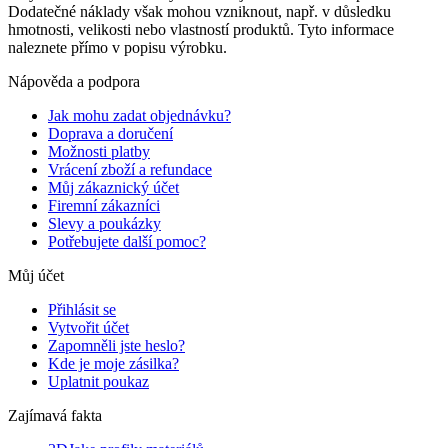
Dodatečné náklady však mohou vzniknout, např. v důsledku
hmotnosti, velikosti nebo vlastností produktů. Tyto informace
naleznete přímo v popisu výrobku.
Nápověda a podpora
Jak mohu zadat objednávku?
Doprava a doručení
Možnosti platby
Vrácení zboží a refundace
Můj zákaznický účet
Firemní zákazníci
Slevy a poukázky
Potřebujete další pomoc?
Můj účet
Přihlásit se
Vytvořit účet
Zapomněli jste heslo?
Kde je moje zásilka?
Uplatnit poukaz
Zajímavá fakta