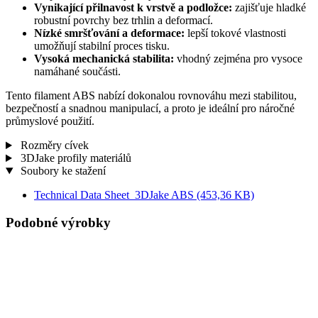
Vynikající přilnavost k vrstvě a podložce:
zajišťuje hladké
robustní povrchy bez trhlin a deformací.
Nízké smršťování a deformace:
lepší tokové vlastnosti
umožňují stabilní proces tisku.
Vysoká mechanická stabilita:
vhodný zejména pro vysoce
namáhané součásti.
Tento filament ABS nabízí dokonalou rovnováhu mezi stabilitou,
bezpečností a snadnou manipulací, a proto je ideální pro náročné
průmyslové použití.
Rozměry cívek
3DJake profily materiálů
Soubory ke stažení
Technical Data Sheet_3DJake ABS
(453,36 KB)
Podobné výrobky