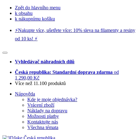
Zpět do hlavního menu
k obsahu
k nákupnímu košíku
⚡️Nakupte více, ušetřete více: 10% sleva na filamenty a resiny
od 10 ks! ⚡️
Vyhledávač náhradních dílů
Česká republika: Standardní doprava zdarma
od
1 290,00 Kč
Více než 11.100 produktů
Nápověda
Kde je moje objednávka?
Vrácení zboží
Náklady na dopravu
Možnosti platby
Kontaktujte nás
Všechna témata