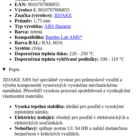
EAN:
9010707006855
Výrobce č.
9010707006855
Značka (výrobce):
3DJAKE
Průměr:
1,75 mm
Typ výrobku:
ABS filament
Barva:
zelená
Kompatibilita:
Bambu Lab AMS*
Barva RAL:
RAL 6016
Systém:
cívka
Doporučená teplota tisku:
220 - 250 °C
Doporučená teplota vyhřívané podložky:
100 - 110 °C
Popis
3DJAKE ABS byl speciálně vyvinut pro průmyslové využití a
výrobu komponentů vystavených vysokému mechanickému
namáhání. Přesvědčí vysokou procesní spolehlivostí a vynikajícími
vlastnostmi materiálu.
Vysoká tepelná stabilita:
ideální pro použití s vysokými
teplotními nároky.
Elektricky izolující:
vhodný pro použití v elektronických a
elektrických součástkách.
Nehořlavý:
splňuje normu UL 94 HB a nabízí dodatečnou
bezpečnost v kritických využitích.