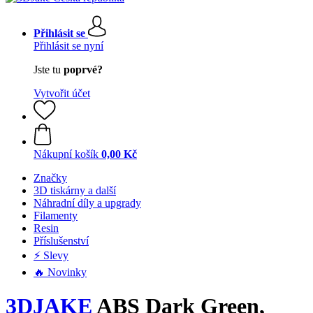
Přihlásit se
Přihlásit se nyní
Jste tu
poprvé?
Vytvořit účet
Nákupní košík
0,00 Kč
Značky
3D tiskárny a další
Náhradní díly a upgrady
Filamenty
Resin
Příslušenství
⚡ Slevy
🔥 Novinky
3DJAKE
ABS Dark Green,