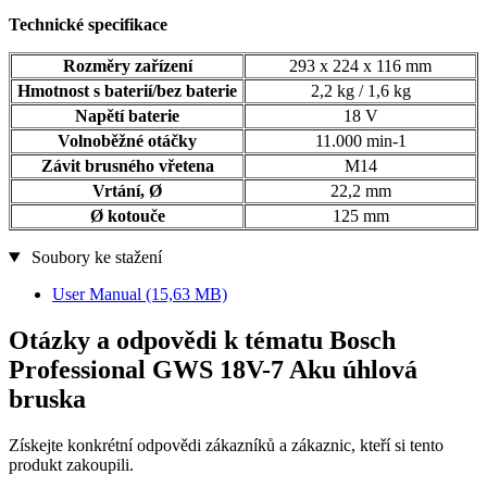
Technické specifikace
Rozměry zařízení
293 x 224 x 116 mm
Hmotnost s baterií/bez baterie
2,2 kg / 1,6 kg
Napětí baterie
18 V
Volnoběžné otáčky
11.000 min-1
Závit brusného vřetena
M14
Vrtání, Ø
22,2 mm
Ø kotouče
125 mm
Soubory ke stažení
User Manual
(15,63 MB)
Otázky a odpovědi k tématu Bosch
Professional GWS 18V-7 Aku úhlová
bruska
Získejte konkrétní odpovědi zákazníků a zákaznic, kteří si tento
produkt zakoupili.