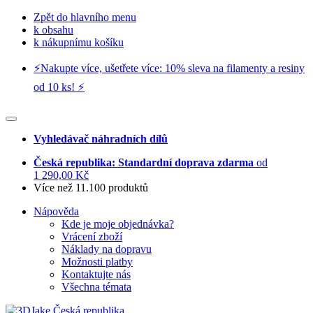
Zpět do hlavního menu
k obsahu
k nákupnímu košíku
⚡️Nakupte více, ušetřete více: 10% sleva na filamenty a resiny
od 10 ks! ⚡️
Vyhledávač náhradních dílů
Česká republika: Standardní doprava zdarma
od
1 290,00 Kč
Více než 11.100 produktů
Nápověda
Kde je moje objednávka?
Vrácení zboží
Náklady na dopravu
Možnosti platby
Kontaktujte nás
Všechna témata