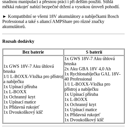
snadnou manipulaci a přesnou práci i při delším použití. Štíhlá
měkká rukojeť nabízí bezpečné držení a vysokou úroveň pohodlí.
► Kompatibilní se všemi 18V akumulátory a nabíječkami Bosch
Professional a také s aliancí AMPShare pro různé značky
akumulátorů.
Rozsah dodávky
Bez baterie
S baterií
1x GWS 18V-7 Aku úhlová
bruska
1x GWS 18V-7 Aku úhlová
2x Aku GBA 18V 4,0 Ah
bruska
1x Rychlonabíječka GAL 18V-
1/1 L-BOXX-Vložka pro přístroj
40 Professional
a nabíječku
1/1 L-BOXX-Vložka pro
1x Upínací příruba
přístroj a nabíječku
1x L-BOXX
1x Upínací příruba
1x Ochranný kryt
1x L-BOXX
1x Upínací matice
1x Ochranný kryt
1x Přídavná rukojeť
1x Upínací matice
1x Dvoukolíkový klíč
1x Přídavná rukojeť
1x Dvoukolíkový klíč