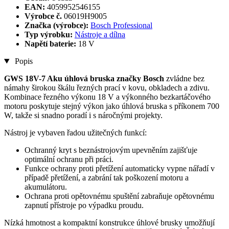
EAN:
4059952546155
Výrobce č.
06019H9005
Značka (výrobce):
Bosch Professional
Typ výrobku:
Nástroje a dílna
Napětí baterie:
18 V
Popis
GWS 18V-7 Aku úhlová bruska značky Bosch
zvládne bez
námahy širokou škálu řezných prací v kovu, obkladech a zdivu.
Kombinace řezného výkonu 18 V a výkonného bezkartáčového
motoru poskytuje stejný výkon jako úhlová bruska s příkonem 700
W, takže si snadno poradí i s náročnými projekty.
Nástroj je vybaven řadou užitečných funkcí:
Ochranný kryt s beznástrojovým upevněním zajišťuje
optimální ochranu při práci.
Funkce ochrany proti přetížení automaticky vypne nářadí v
případě přetížení, a zabrání tak poškození motoru a
akumulátoru.
Ochrana proti opětovnému spuštění zabraňuje opětovnému
zapnutí přístroje po výpadku proudu.
Nízká hmotnost a kompaktní konstrukce úhlové brusky umožňují