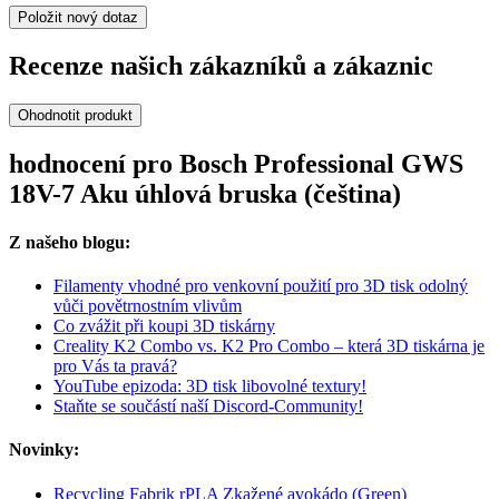
Položit nový dotaz
Recenze našich zákazníků a zákaznic
Ohodnotit produkt
hodnocení pro Bosch Professional GWS
18V-7 Aku úhlová bruska (čeština)
Z našeho blogu:
Filamenty vhodné pro venkovní použití pro 3D tisk odolný
vůči povětrnostním vlivům
Co zvážit při koupi 3D tiskárny
Creality K2 Combo vs. K2 Pro Combo – která 3D tiskárna je
pro Vás ta pravá?
YouTube epizoda: 3D tisk libovolné textury!
Staňte se součástí naší Discord-Community!
Novinky:
Recycling Fabrik rPLA Zkažené avokádo (Green)