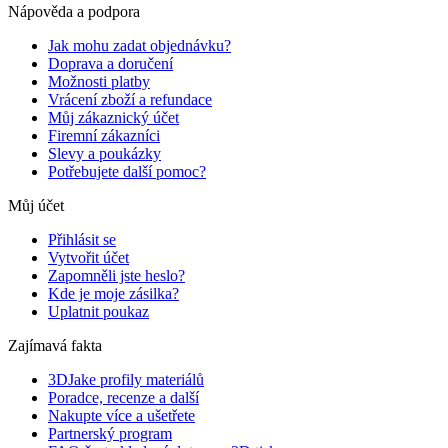
Nápověda a podpora
Jak mohu zadat objednávku?
Doprava a doručení
Možnosti platby
Vrácení zboží a refundace
Můj zákaznický účet
Firemní zákazníci
Slevy a poukázky
Potřebujete další pomoc?
Můj účet
Přihlásit se
Vytvořit účet
Zapomněli jste heslo?
Kde je moje zásilka?
Uplatnit poukaz
Zajímavá fakta
3DJake profily materiálů
Poradce, recenze a další
Nakupte více a ušetřete
Partnerský program