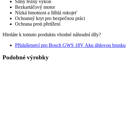
Silný řezný výkon
Bezkartáčový motor
Nízká hmotnost a štíhlá rukojeť
Ochranný kryt pro bezpečnou práci
Ochrana proti přetížení
Hledáte k tomuto produktu vhodné náhradní díly?
Příslušenství pro Bosch GWS 18V Aku úhlovou brusku
Podobné výrobky