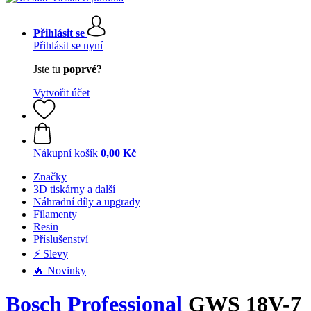
Přihlásit se
Přihlásit se nyní
Jste tu
poprvé?
Vytvořit účet
Nákupní košík
0,00 Kč
Značky
3D tiskárny a další
Náhradní díly a upgrady
Filamenty
Resin
Příslušenství
⚡ Slevy
🔥 Novinky
Bosch Professional
GWS 18V-7