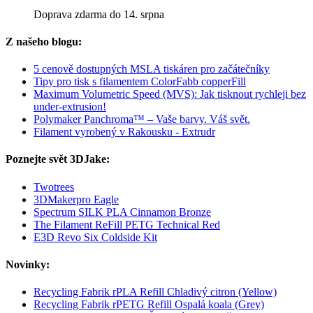
Doprava zdarma do 14. srpna
Z našeho blogu:
5 cenově dostupných MSLA tiskáren pro začátečníky
Tipy pro tisk s filamentem ColorFabb copperFill
Maximum Volumetric Speed (MVS): Jak tisknout rychleji bez
under-extrusion!
Polymaker Panchroma™ – Vaše barvy. Váš svět.
Filament vyrobený v Rakousku - Extrudr
Poznejte svět 3DJake:
Twotrees
3DMakerpro Eagle
Spectrum SILK PLA Cinnamon Bronze
The Filament ReFill PETG Technical Red
E3D Revo Six Coldside Kit
Novinky:
Recycling Fabrik rPLA Refill Chladivý citron (Yellow)
Recycling Fabrik rPETG Refill Ospalá koala (Grey)