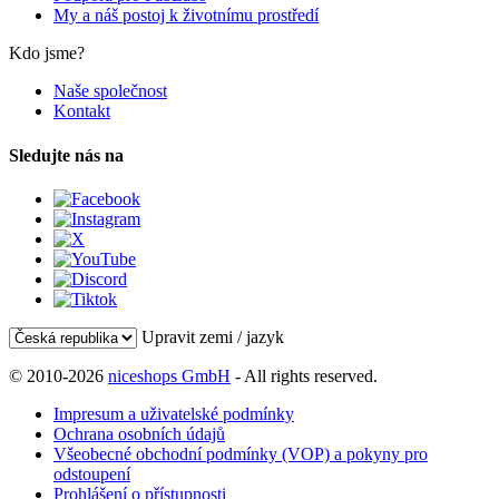
My a náš postoj k životnímu prostředí
Kdo jsme?
Naše společnost
Kontakt
Sledujte nás na
Upravit zemi / jazyk
© 2010-2026
niceshops GmbH
- All rights reserved.
Impresum a uživatelské podmínky
Ochrana osobních údajů
Všeobecné obchodní podmínky (VOP) a pokyny pro
odstoupení
Prohlášení o přístupnosti