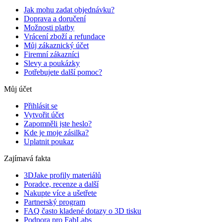
Jak mohu zadat objednávku?
Doprava a doručení
Možnosti platby
Vrácení zboží a refundace
Můj zákaznický účet
Firemní zákazníci
Slevy a poukázky
Potřebujete další pomoc?
Můj účet
Přihlásit se
Vytvořit účet
Zapomněli jste heslo?
Kde je moje zásilka?
Uplatnit poukaz
Zajímavá fakta
3DJake profily materiálů
Poradce, recenze a další
Nakupte více a ušetřete
Partnerský program
FAQ často kladené dotazy o 3D tisku
Podpora pro FabLabs