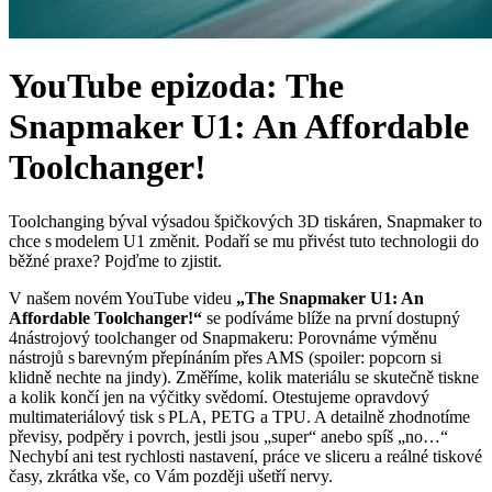
YouTube epizoda: The
Snapmaker U1: An Affordable
Toolchanger!
Toolchanging býval výsadou špičkových 3D tiskáren, Snapmaker to
chce s modelem U1 změnit. Podaří se mu přivést tuto technologii do
běžné praxe? Pojďme to zjistit.
V našem novém YouTube videu
„The Snapmaker U1: An
Affordable Toolchanger!“
se podíváme blíže na první dostupný
4nástrojový toolchanger od Snapmakeru: Porovnáme výměnu
nástrojů s barevným přepínáním přes AMS (spoiler: popcorn si
klidně nechte na jindy). Změříme, kolik materiálu se skutečně tiskne
a kolik končí jen na výčitky svědomí. Otestujeme opravdový
multimateriálový tisk s PLA, PETG a TPU. A detailně zhodnotíme
převisy, podpěry i povrch, jestli jsou „super“ anebo spíš „no…“
Nechybí ani test rychlosti nastavení, práce ve sliceru a reálné tiskové
časy, zkrátka vše, co Vám později ušetří nervy.