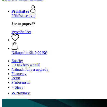
Přihlásit se
Přihlásit se nyní
Jste tu
poprvé?
Vytvořit účet
Nákupní košík
0,00 Kč
Značky
3D tiskárny a další
Náhradní díly a upgrady
Filamenty
Resin
Příslušenství
⚡ Slevy
🔥 Novinky