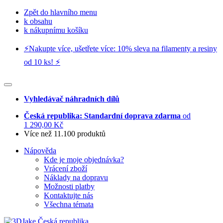
Zpět do hlavního menu
k obsahu
k nákupnímu košíku
⚡️Nakupte více, ušetřete více: 10% sleva na filamenty a resiny
od 10 ks! ⚡️
Vyhledávač náhradních dílů
Česká republika: Standardní doprava zdarma
od
1 290,00 Kč
Více než 11.100 produktů
Nápověda
Kde je moje objednávka?
Vrácení zboží
Náklady na dopravu
Možnosti platby
Kontaktujte nás
Všechna témata