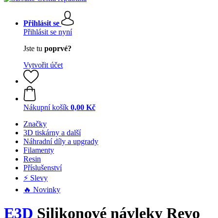
Přihlásit se
Přihlásit se nyní
Jste tu
poprvé?
Vytvořit účet
Nákupní košík
0,00 Kč
Značky
3D tiskárny a další
Náhradní díly a upgrady
Filamenty
Resin
Příslušenství
⚡ Slevy
🔥 Novinky
E3D
Silikonové návleky Revo