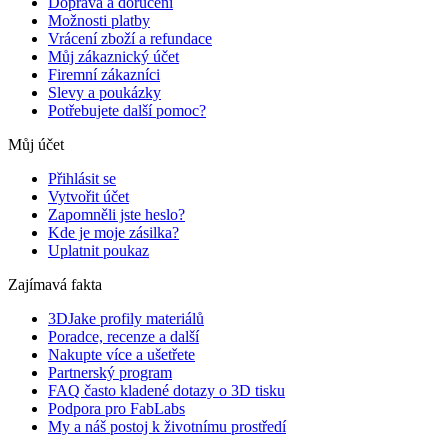
Doprava a doručení
Možnosti platby
Vrácení zboží a refundace
Můj zákaznický účet
Firemní zákazníci
Slevy a poukázky
Potřebujete další pomoc?
Můj účet
Přihlásit se
Vytvořit účet
Zapomněli jste heslo?
Kde je moje zásilka?
Uplatnit poukaz
Zajímavá fakta
3DJake profily materiálů
Poradce, recenze a další
Nakupte více a ušetřete
Partnerský program
FAQ často kladené dotazy o 3D tisku
Podpora pro FabLabs
My a náš postoj k životnímu prostředí