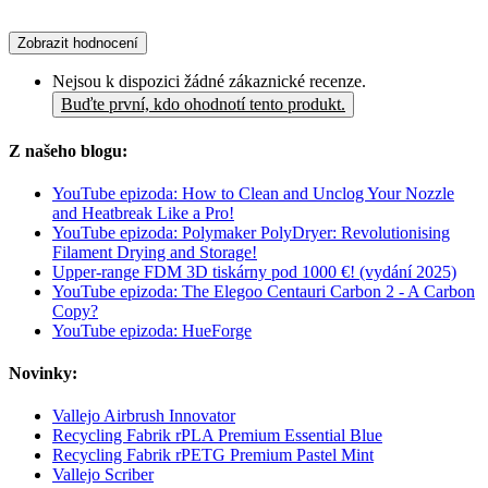
Zobrazit hodnocení
Nejsou k dispozici žádné zákaznické recenze.
Buďte první, kdo ohodnotí tento produkt.
Z našeho blogu:
YouTube epizoda: How to Clean and Unclog Your Nozzle
and Heatbreak Like a Pro!
YouTube epizoda: Polymaker PolyDryer: Revolutionising
Filament Drying and Storage!
Upper-range FDM 3D tiskárny pod 1000 €! (vydání 2025)
YouTube epizoda: The Elegoo Centauri Carbon 2 - A Carbon
Copy?
YouTube epizoda: HueForge
Novinky:
Vallejo Airbrush Innovator
Recycling Fabrik rPLA Premium Essential Blue
Recycling Fabrik rPETG Premium Pastel Mint
Vallejo Scriber