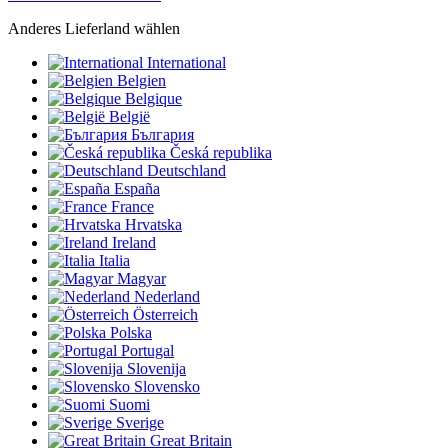
Anderes Lieferland wählen
International
Belgien
Belgique
België
България
Česká republika
Deutschland
España
France
Hrvatska
Ireland
Italia
Magyar
Nederland
Österreich
Polska
Portugal
Slovenija
Slovensko
Suomi
Sverige
Great Britain