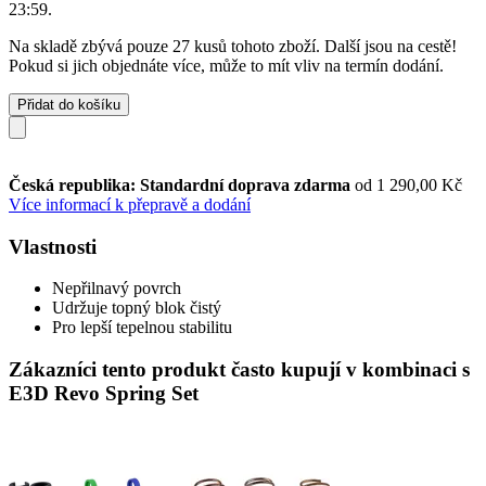
23:59
.
Na skladě zbývá pouze 27 kusů tohoto zboží. Další jsou na cestě!
Pokud si jich objednáte více, může to mít vliv na termín dodání.
Přidat do košíku
Česká republika: Standardní doprava zdarma
od 1 290,00 Kč
Více informací k přepravě a dodání
Vlastnosti
Nepřilnavý povrch
Udržuje topný blok čistý
Pro lepší tepelnou stabilitu
Zákazníci tento produkt často kupují v kombinaci s
E3D Revo Spring Set