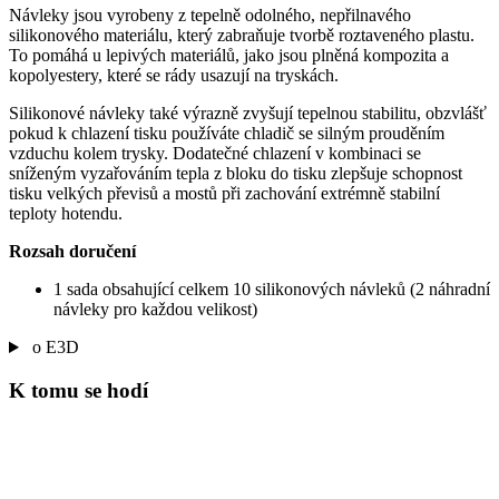
Návleky jsou vyrobeny z tepelně odolného, nepřilnavého
silikonového materiálu, který zabraňuje tvorbě roztaveného plastu.
To pomáhá u lepivých materiálů, jako jsou plněná kompozita a
kopolyestery, které se rády usazují na tryskách.
Silikonové návleky také výrazně zvyšují tepelnou stabilitu, obzvlášť
pokud k chlazení tisku používáte chladič se silným prouděním
vzduchu kolem trysky. Dodatečné chlazení v kombinaci se
sníženým vyzařováním tepla z bloku do tisku zlepšuje schopnost
tisku velkých převisů a mostů při zachování extrémně stabilní
teploty hotendu.
Rozsah doručení
1 sada obsahující celkem 10 silikonových návleků (2 náhradní
návleky pro každou velikost)
o E3D
K tomu se hodí