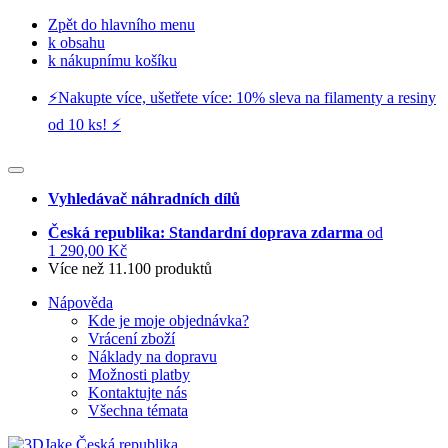
Zpět do hlavního menu
k obsahu
k nákupnímu košíku
⚡️Nakupte více, ušetřete více: 10% sleva na filamenty a resiny
od 10 ks! ⚡️
Vyhledávač náhradních dílů
Česká republika: Standardní doprava zdarma
od
1 290,00 Kč
Více než 11.100 produktů
Nápověda
Kde je moje objednávka?
Vrácení zboží
Náklady na dopravu
Možnosti platby
Kontaktujte nás
Všechna témata