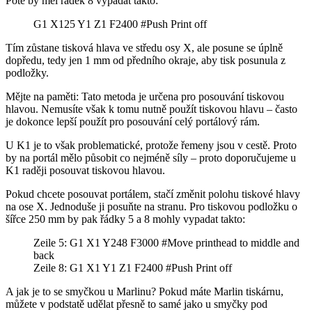
Poté by měl řádek 8 vypadat takto:
G1 X125 Y1 Z1 F2400 #Push Print off
Tím zůstane tisková hlava ve středu osy X, ale posune se úplně
dopředu, tedy jen 1 mm od předního okraje, aby tisk posunula z
podložky.
Mějte na paměti: Tato metoda je určena pro posouvání tiskovou
hlavou. Nemusíte však k tomu nutně použít tiskovou hlavu – často
je dokonce lepší použít pro posouvání celý portálový rám.
U K1 je to však problematické, protože řemeny jsou v cestě. Proto
by na portál mělo působit co nejméně síly – proto doporučujeme u
K1 raději posouvat tiskovou hlavou.
Pokud chcete posouvat portálem, stačí změnit polohu tiskové hlavy
na ose X. Jednoduše ji posuňte na stranu. Pro tiskovou podložku o
šířce 250 mm by pak řádky 5 a 8 mohly vypadat takto:
Zeile 5:
G1 X1 Y248 F3000 #Move printhead to middle and
back
Zeile 8: G1 X1 Y1 Z1 F2400 #Push Print off
A jak je to se smyčkou u Marlinu? Pokud máte Marlin tiskárnu,
můžete v podstatě udělat přesně to samé jako u smyčky pod