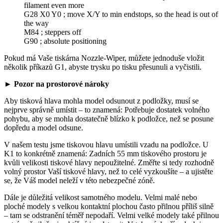
filament even more
G28 X0 Y0 ; move X/Y to min endstops, so the head is out of
the way
M84 ; steppers off
G90 ; absolute positioning
Pokud má Vaše tiskárna Nozzle-Wiper, můžete jednoduše vložit
několik příkazů G1, abyste trysku po tisku přesunuli a vyčistili.
► Pozor na prostorové nároky
Aby tisková hlava mohla model odsunout z podložky, musí se
nejprve správně umístit – to znamená: Potřebuje dostatek volného
pohybu, aby se mohla dostatečně blízko k podložce, než se posune
dopředu a model odsune.
V našem testu jsme tiskovou hlavu umístili vzadu na podložce. U
K1 to konkrétně znamená: Zadních 55 mm tiskového prostoru je
kvůli velikosti tiskové hlavy nepoužitelné. Změřte si tedy rozhodně
volný prostor Vaší tiskové hlavy, než to celé vyzkoušíte – a ujistěte
se, že Váš model neleží v této nebezpečné zóně.
Dále je důležitá velikost samotného modelu. Velmi malé nebo
ploché modely s velkou kontaktní plochou často přilnou příliš silně
– tam se odstranění téměř nepodaří. Velmi velké modely také přilnou