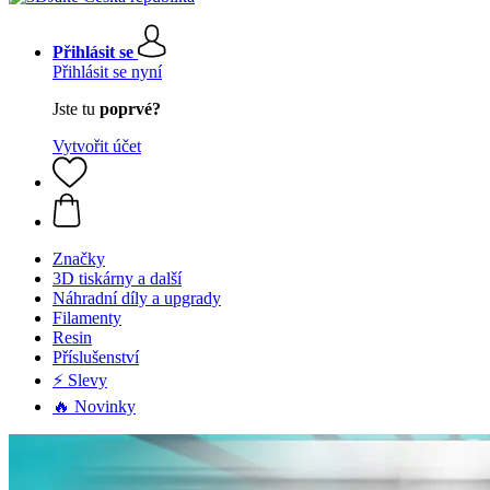
Přihlásit se
Přihlásit se nyní
Jste tu
poprvé?
Vytvořit účet
Značky
3D tiskárny a další
Náhradní díly a upgrady
Filamenty
Resin
Příslušenství
⚡ Slevy
🔥 Novinky