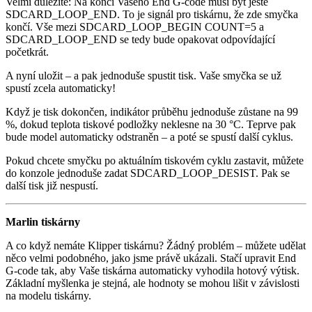
Velmi důležité: Na konci Vašeho End G-code musí být ještě
SDCARD_LOOP_END. To je signál pro tiskárnu, že zde smyčka
končí. Vše mezi SDCARD_LOOP_BEGIN COUNT=5 a
SDCARD_LOOP_END se tedy bude opakovat odpovídající
početkrát.
A nyní uložit – a pak jednoduše spustit tisk. Vaše smyčka se už
spustí zcela automaticky!
Když je tisk dokončen, indikátor průběhu jednoduše zůstane na 99
%, dokud teplota tiskové podložky neklesne na 30 °C. Teprve pak
bude model automaticky odstraněn – a poté se spustí další cyklus.
Pokud chcete smyčku po aktuálním tiskovém cyklu zastavit, můžete
do konzole jednoduše zadat SDCARD_LOOP_DESIST. Pak se
další tisk již nespustí.
Marlin tiskárny
A co když nemáte Klipper tiskárnu? Žádný problém – můžete udělat
něco velmi podobného, jako jsme právě ukázali. Stačí upravit End
G-code tak, aby Vaše tiskárna automaticky vyhodila hotový výtisk.
Základní myšlenka je stejná, ale hodnoty se mohou lišit v závislosti
na modelu tiskárny.