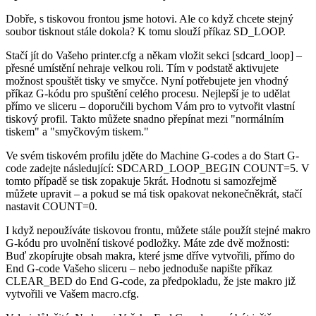
Dobře, s tiskovou frontou jsme hotovi. Ale co když chcete stejný
soubor tisknout stále dokola? K tomu slouží příkaz SD_LOOP.
Stačí jít do Vašeho printer.cfg a někam vložit sekci [sdcard_loop] –
přesné umístění nehraje velkou roli. Tím v podstatě aktivujete
možnost spouštět tisky ve smyčce. Nyní potřebujete jen vhodný
příkaz G-kódu pro spuštění celého procesu. Nejlepší je to udělat
přímo ve sliceru – doporučili bychom Vám pro to vytvořit vlastní
tiskový profil. Takto můžete snadno přepínat mezi "normálním
tiskem" a "smyčkovým tiskem."
Ve svém tiskovém profilu jděte do Machine G-codes a do Start G-
code zadejte následující: SDCARD_LOOP_BEGIN COUNT=5. V
tomto případě se tisk zopakuje 5krát. Hodnotu si samozřejmě
můžete upravit – a pokud se má tisk opakovat nekonečněkrát, stačí
nastavit COUNT=0.
I když nepoužíváte tiskovou frontu, můžete stále použít stejné makro
G-kódu pro uvolnění tiskové podložky. Máte zde dvě možnosti:
Buď zkopírujte obsah makra, které jsme dříve vytvořili, přímo do
End G-code Vašeho sliceru – nebo jednoduše napište příkaz
CLEAR_BED do End G-code, za předpokladu, že jste makro již
vytvořili ve Vašem macro.cfg.