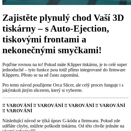
Zajistěte plynulý chod Vaší 3D
tiskárny – s Auto-Ejection,
tiskovými frontami a
nekonečnými smyčkami!
Pojďme rovnou na to! Pokud máte Klipper tiskárnu, je to celé super
jednoduché – tyto funkce jsou totiž přímo integrované do firmware
Klipperu. Přesto se na ně často zapomíná.
Pro tento návod použijeme Orca Slicer, ale celý proces funguje i s
jakýmkoli jiným slicerem, který si vyberete.
‼️ VAROVÁNÍ ‼️ VAROVÁNÍ ‼️ VAROVÁNÍ ‼️ VAROVÁNÍ
‼️ VAROVÁNÍ
Následující návod se týká úprav G-kódu a firmwaru. Pokud zde
uděláte chyby, můžete poškodit tiskárnu. Od této chvíle jednáte na