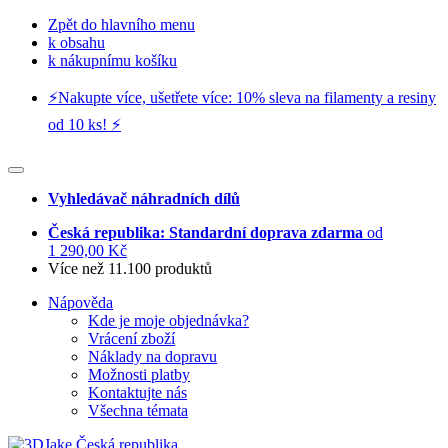
Zpět do hlavního menu
k obsahu
k nákupnímu košíku
⚡️Nakupte více, ušetřete více: 10% sleva na filamenty a resiny
od 10 ks! ⚡️
Vyhledávač náhradních dílů
Česká republika: Standardní doprava zdarma
od
1 290,00 Kč
Více než 11.100 produktů
Nápověda
Kde je moje objednávka?
Vrácení zboží
Náklady na dopravu
Možnosti platby
Kontaktujte nás
Všechna témata