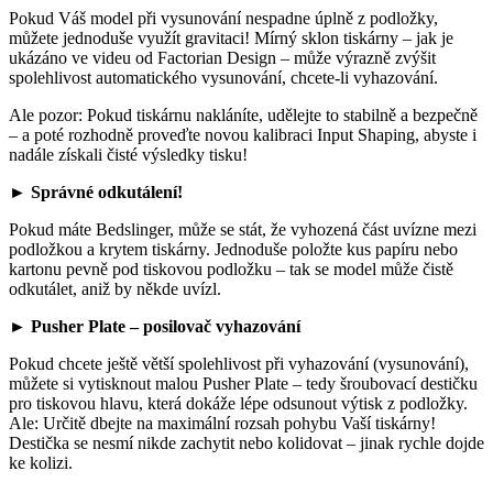
Pokud Váš model při vysunování nespadne úplně z podložky,
můžete jednoduše využít gravitaci! Mírný sklon tiskárny – jak je
ukázáno ve videu od Factorian Design – může výrazně zvýšit
spolehlivost automatického vysunování, chcete-li vyhazování.
Ale pozor: Pokud tiskárnu nakláníte, udělejte to stabilně a bezpečně
– a poté rozhodně proveďte novou kalibraci Input Shaping, abyste i
nadále získali čisté výsledky tisku!
► Správné odkutálení!
Pokud máte Bedslinger, může se stát, že vyhozená část uvízne mezi
podložkou a krytem tiskárny. Jednoduše položte kus papíru nebo
kartonu pevně pod tiskovou podložku – tak se model může čistě
odkutálet, aniž by někde uvízl.
► Pusher Plate – posilovač vyhazování
Pokud chcete ještě větší spolehlivost při vyhazování (vysunování),
můžete si vytisknout malou Pusher Plate – tedy šroubovací destičku
pro tiskovou hlavu, která dokáže lépe odsunout výtisk z podložky.
Ale: Určitě dbejte na maximální rozsah pohybu Vaší tiskárny!
Destička se nesmí nikde zachytit nebo kolidovat – jinak rychle dojde
ke kolizi.