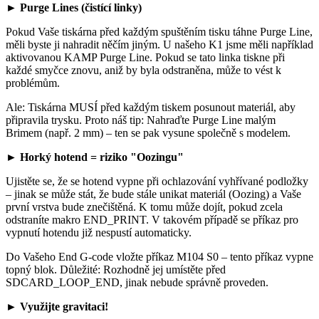
► Purge Lines (čistící linky)
Pokud Vaše tiskárna před každým spuštěním tisku táhne Purge Line,
měli byste ji nahradit něčím jiným. U našeho K1 jsme měli například
aktivovanou KAMP Purge Line. Pokud se tato linka tiskne při
každé smyčce znovu, aniž by byla odstraněna, může to vést k
problémům.
Ale: Tiskárna MUSÍ před každým tiskem posunout materiál, aby
připravila trysku. Proto náš tip: Nahraďte Purge Line malým
Brimem (např. 2 mm) – ten se pak vysune společně s modelem.
► Horký hotend = riziko "Oozingu"
Ujistěte se, že se hotend vypne při ochlazování vyhřívané podložky
– jinak se může stát, že bude stále unikat materiál (Oozing) a Vaše
první vrstva bude znečištěná. K tomu může dojít, pokud zcela
odstraníte makro END_PRINT. V takovém případě se příkaz pro
vypnutí hotendu již nespustí automaticky.
Do Vašeho End G-code vložte příkaz M104 S0 – tento příkaz vypne
topný blok. Důležité: Rozhodně jej umístěte před
SDCARD_LOOP_END, jinak nebude správně proveden.
► Využijte gravitaci!