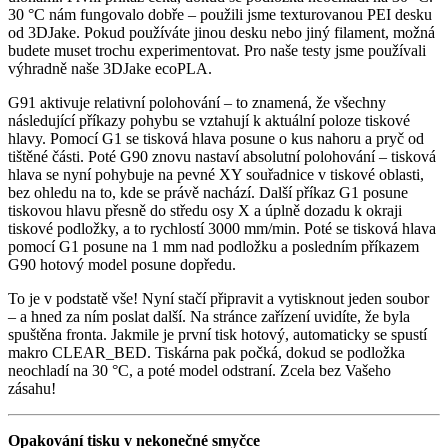
30 °C nám fungovalo dobře – použili jsme texturovanou PEI desku
od 3DJake. Pokud používáte jinou desku nebo jiný filament, možná
budete muset trochu experimentovat. Pro naše testy jsme používali
výhradně naše 3DJake ecoPLA.
G91 aktivuje relativní polohování – to znamená, že všechny
následující příkazy pohybu se vztahují k aktuální poloze tiskové
hlavy. Pomocí G1 se tisková hlava posune o kus nahoru a pryč od
tištěné části. Poté G90 znovu nastaví absolutní polohování – tisková
hlava se nyní pohybuje na pevné XY souřadnice v tiskové oblasti,
bez ohledu na to, kde se právě nachází. Další příkaz G1 posune
tiskovou hlavu přesně do středu osy X a úplně dozadu k okraji
tiskové podložky, a to rychlostí 3000 mm/min. Poté se tisková hlava
pomocí G1 posune na 1 mm nad podložku a posledním příkazem
G90 hotový model posune dopředu.
To je v podstatě vše! Nyní stačí připravit a vytisknout jeden soubor
– a hned za ním poslat další. Na stránce zařízení uvidíte, že byla
spuštěna fronta. Jakmile je první tisk hotový, automaticky se spustí
makro CLEAR_BED. Tiskárna pak počká, dokud se podložka
neochladí na 30 °C, a poté model odstraní. Zcela bez Vašeho
zásahu!
Opakování tisku v nekonečné smyčce