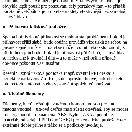
extrémně silně a je obtížné je odstranit. V takových případech je
obvykle lepší použít pro posouvání celý portálový rám – to přináší
podstatně větší sílu a je pro velké modely efektivnější než samotná
tisková hlava.
► Přilnavost k tiskové podložce
Špatná i příliš dobrá přilnavost se mohou stát problémem: Pokud je
přilnavost příliš slabá, bude obtížné provádět více tisků za sebou na
přesně stejném místě – model se může uvolnit nebo sklouznout již
při druhém průchodu. Pokud je přilnavost příliš silná, tisková hlava
se nedostane k uvolnění dílu – a to může v nejhorším případě
dokonce poškodit Vaši tiskárnu.
Řešení? Dobrá tisková podložka (např. kvalitní PEI deska) a
perfektně nastavený Z-offset jsou naprosto klíčové, pokud chcete
tuto metodu automatického vysouvání spolehlivě používat.
► Vhodné filamenty
Filamenty, které vyžadují uzavřenou komoru, nejsou pro tuto
metodu vhodné – tisková dvířka musí zůstat otevřená, aby se model
mohl vysunout. To znamená: ABS, Nylon, ASA a podobné
materiály odpadají. I PETG může být problematické, protože často
extrémně dobře přilne a těžko se z podložky uvolňuje.