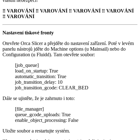
vlastní nebezpečí!
‼️ VAROVÁNÍ ‼️ VAROVÁNÍ ‼️ VAROVÁNÍ ‼️ VAROVÁNÍ
‼️ VAROVÁNÍ
Nastavení tiskové fronty
Otevřete Orca Slicer a přejděte do nastavení zařízení. Poté v levém
panelu nástrojů jděte do Machine options (u Mainsail) nebo do
Configuration (u Fluidd). Tam otevřete soubor:
[job_queue]
load_on_startup: True
automatic_transition: True
job_transition_delay: 10
job_transition_gcode: CLEAR_BED
Dále se ujistěte, že je zahrnuto i toto:
[file_manager]
queue_gcode_uploads: True
enable_object_processing: False
Uložte soubor a restartujte systém.