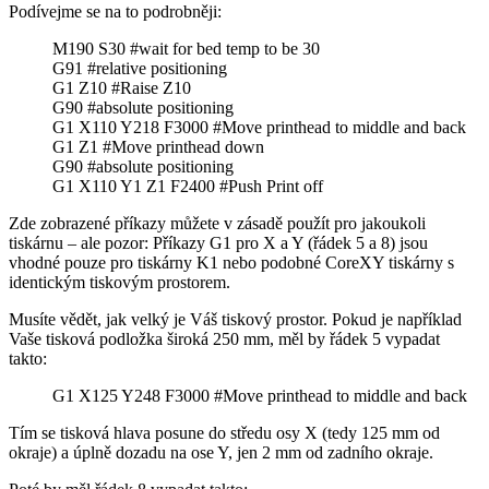
Podívejme se na to podrobněji:
M190 S30 #wait for bed temp to be 30
G91 #relative positioning
G1 Z10 #Raise Z10
G90 #absolute positioning
G1 X110 Y218 F3000 #Move printhead to middle and back
G1 Z1 #Move printhead down
G90 #absolute positioning
G1 X110 Y1 Z1 F2400 #Push Print off
Zde zobrazené příkazy můžete v zásadě použít pro jakoukoli
tiskárnu – ale pozor: Příkazy G1 pro X a Y (řádek 5 a 8) jsou
vhodné pouze pro tiskárny K1 nebo podobné CoreXY tiskárny s
identickým tiskovým prostorem.
Musíte vědět, jak velký je Váš tiskový prostor. Pokud je například
Vaše tisková podložka široká 250 mm, měl by řádek 5 vypadat
takto:
G1 X125 Y248 F3000 #Move printhead to middle and back
Tím se tisková hlava posune do středu osy X (tedy 125 mm od
okraje) a úplně dozadu na ose Y, jen 2 mm od zadního okraje.