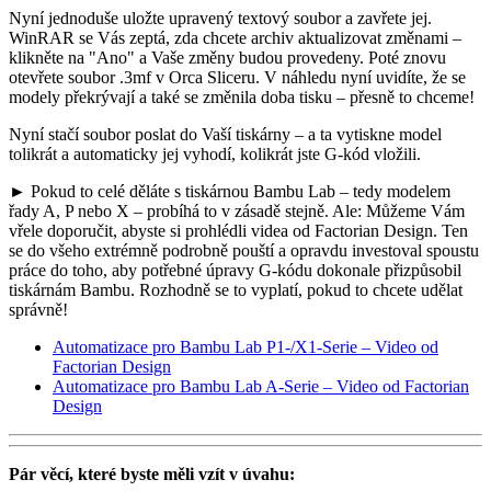
Nyní jednoduše uložte upravený textový soubor a zavřete jej.
WinRAR se Vás zeptá, zda chcete archiv aktualizovat změnami –
klikněte na "Ano" a Vaše změny budou provedeny. Poté znovu
otevřete soubor .3mf v Orca Sliceru. V náhledu nyní uvidíte, že se
modely překrývají a také se změnila doba tisku – přesně to chceme!
Nyní stačí soubor poslat do Vaší tiskárny – a ta vytiskne model
tolikrát a automaticky jej vyhodí, kolikrát jste G-kód vložili.
► Pokud to celé děláte s tiskárnou Bambu Lab – tedy modelem
řady A, P nebo X – probíhá to v zásadě stejně. Ale: Můžeme Vám
vřele doporučit, abyste si prohlédli videa od Factorian Design. Ten
se do všeho extrémně podrobně pouští a opravdu investoval spoustu
práce do toho, aby potřebné úpravy G-kódu dokonale přizpůsobil
tiskárnám Bambu. Rozhodně se to vyplatí, pokud to chcete udělat
správně!
Automatizace pro Bambu Lab P1-/X1-Serie – Video od
Factorian Design
Automatizace pro Bambu Lab A-Serie – Video od Factorian
Design
Pár věcí, které byste měli vzít v úvahu: