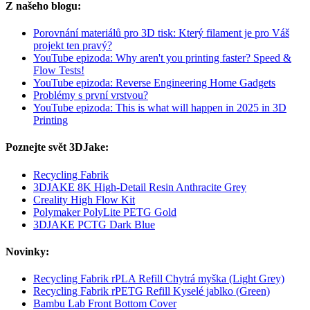
Z našeho blogu:
Porovnání materiálů pro 3D tisk: Který filament je pro Váš
projekt ten pravý?
YouTube epizoda: Why aren't you printing faster? Speed &
Flow Tests!
YouTube epizoda: Reverse Engineering Home Gadgets
Problémy s první vrstvou?
YouTube epizoda: This is what will happen in 2025 in 3D
Printing
Poznejte svět 3DJake:
Recycling Fabrik
3DJAKE 8K High-Detail Resin Anthracite Grey
Creality High Flow Kit
Polymaker PolyLite PETG Gold
3DJAKE PCTG Dark Blue
Novinky:
Recycling Fabrik rPLA Refill Chytrá myška (Light Grey)
Recycling Fabrik rPETG Refill Kyselé jablko (Green)
Bambu Lab Front Bottom Cover