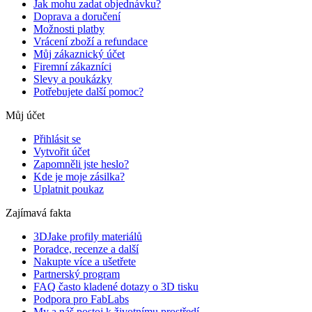
Jak mohu zadat objednávku?
Doprava a doručení
Možnosti platby
Vrácení zboží a refundace
Můj zákaznický účet
Firemní zákazníci
Slevy a poukázky
Potřebujete další pomoc?
Můj účet
Přihlásit se
Vytvořit účet
Zapomněli jste heslo?
Kde je moje zásilka?
Uplatnit poukaz
Zajímavá fakta
3DJake profily materiálů
Poradce, recenze a další
Nakupte více a ušetřete
Partnerský program
FAQ často kladené dotazy o 3D tisku
Podpora pro FabLabs
My a náš postoj k životnímu prostředí