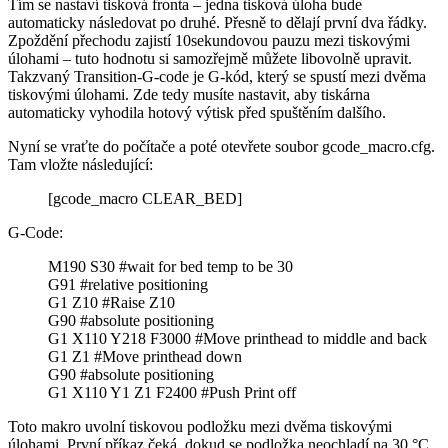
Tím se nastaví tisková fronta – jedna tisková úloha bude
automaticky následovat po druhé. Přesně to dělají první dva řádky.
Zpoždění přechodu zajistí 10sekundovou pauzu mezi tiskovými
úlohami – tuto hodnotu si samozřejmě můžete libovolně upravit.
Takzvaný Transition-G-code je G-kód, který se spustí mezi dvěma
tiskovými úlohami. Zde tedy musíte nastavit, aby tiskárna
automaticky vyhodila hotový výtisk před spuštěním dalšího.
Nyní se vraťte do počítače a poté otevřete soubor gcode_macro.cfg.
Tam vložte následující:
[gcode_macro CLEAR_BED]
G-Code:
M190 S30 #wait for bed temp to be 30
G91 #relative positioning
G1 Z10 #Raise Z10
G90 #absolute positioning
G1 X110 Y218 F3000 #Move printhead to middle and back
G1 Z1 #Move printhead down
G90 #absolute positioning
G1 X110 Y1 Z1 F2400 #Push Print off
Toto makro uvolní tiskovou podložku mezi dvěma tiskovými
úlohami. První příkaz čeká, dokud se podložka neochladí na 30 °C.