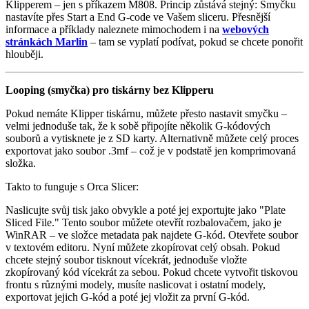
Klipperem – jen s příkazem M808. Princip zůstává stejný: Smyčku
nastavíte přes Start a End G-code ve Vašem sliceru. Přesnější
informace a příklady naleznete mimochodem i na
webových
stránkách Marlin
– tam se vyplatí podívat, pokud se chcete ponořit
hlouběji.
Looping (smyčka) pro tiskárny bez Klipperu
Pokud nemáte Klipper tiskárnu, můžete přesto nastavit smyčku –
velmi jednoduše tak, že k sobě připojíte několik G-kódových
souborů a vytisknete je z SD karty. Alternativně můžete celý proces
exportovat jako soubor .3mf – což je v podstatě jen komprimovaná
složka.
Takto to funguje s Orca Slicer:
Naslicujte svůj tisk jako obvykle a poté jej exportujte jako "Plate
Sliced File." Tento soubor můžete otevřít rozbalovačem, jako je
WinRAR – ve složce metadata pak najdete G-kód. Otevřete soubor
v textovém editoru. Nyní můžete zkopírovat celý obsah. Pokud
chcete stejný soubor tisknout vícekrát, jednoduše vložte
zkopírovaný kód vícekrát za sebou. Pokud chcete vytvořit tiskovou
frontu s různými modely, musíte naslicovat i ostatní modely,
exportovat jejich G-kód a poté jej vložit za první G-kód.