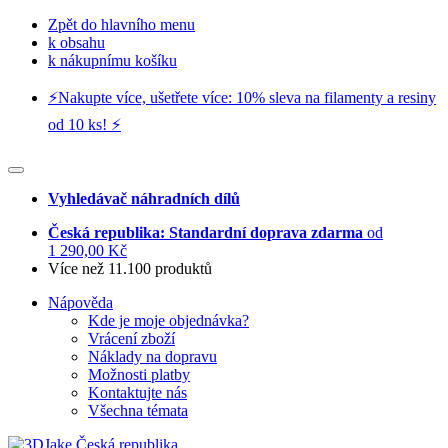
Zpět do hlavního menu
k obsahu
k nákupnímu košíku
⚡️Nakupte více, ušetřete více: 10% sleva na filamenty a resiny
od 10 ks! ⚡️
Vyhledávač náhradních dílů
Česká republika: Standardní doprava zdarma
od
1 290,00 Kč
Více než 11.100 produktů
Nápověda
Kde je moje objednávka?
Vrácení zboží
Náklady na dopravu
Možnosti platby
Kontaktujte nás
Všechna témata