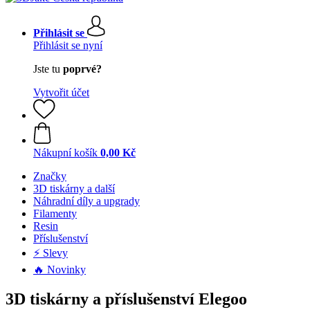
Přihlásit se
Přihlásit se nyní
Jste tu
poprvé?
Vytvořit účet
Nákupní košík
0,00 Kč
Značky
3D tiskárny a další
Náhradní díly a upgrady
Filamenty
Resin
Příslušenství
⚡ Slevy
🔥 Novinky
3D tiskárny a příslušenství Elegoo