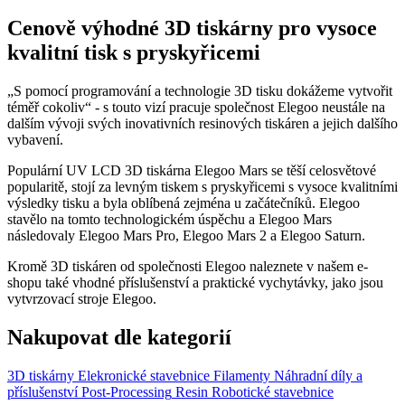
Cenově výhodné 3D tiskárny pro vysoce
kvalitní tisk s pryskyřicemi
„S pomocí programování a technologie 3D tisku dokážeme vytvořit
téměř cokoliv“ - s touto vizí pracuje společnost Elegoo neustále na
dalším vývoji svých inovativních resinových tiskáren a jejich dalšího
vybavení.
Populární UV LCD 3D tiskárna Elegoo Mars se těší celosvětové
popularitě, stojí za levným tiskem s pryskyřicemi s vysoce kvalitními
výsledky tisku a byla oblíbená zejména u začátečníků. Elegoo
stavělo na tomto technologickém úspěchu a Elegoo Mars
následovaly Elegoo Mars Pro, Elegoo Mars 2 a Elegoo Saturn.
Kromě 3D tiskáren od společnosti Elegoo naleznete v našem e-
shopu také vhodné příslušenství a praktické vychytávky, jako jsou
vytvrzovací stroje Elegoo.
Nakupovat dle kategorií
3D tiskárny
Elekronické stavebnice
Filamenty
Náhradní díly a
příslušenství
Post-Processing
Resin
Robotické stavebnice