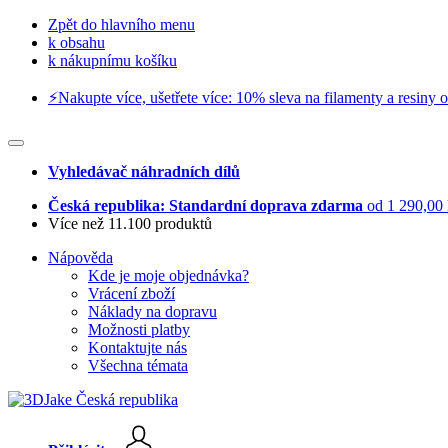
Zpět do hlavního menu
k obsahu
k nákupnímu košíku
⚡️Nakupte více, ušetřete více: 10% sleva na filamenty a resiny o
Vyhledávač náhradních dílů
Česká republika: Standardní doprava zdarma
od 1 290,00
Více než 11.100 produktů
Nápověda
Kde je moje objednávka?
Vrácení zboží
Náklady na dopravu
Možnosti platby
Kontaktujte nás
Všechna témata