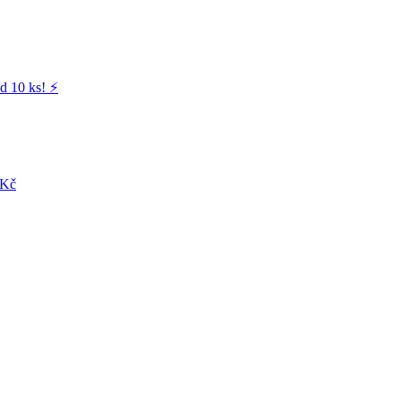
d 10 ks! ⚡️
 Kč