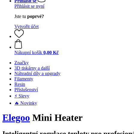
Přihlásit se
Přihlásit se nyní
Jste tu
poprvé?
Vytvořit účet
Nákupní košík
0,00 Kč
Značky
3D tiskárny a další
Náhradní díly a upgrady
Filamenty
Resin
Příslušenství
⚡ Slevy
🔥 Novinky
Elegoo
Mini Heater
Inteligentní regulace teploty pro profesion