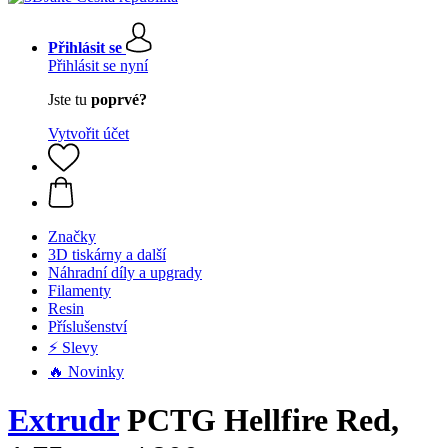
Přihlásit se
Přihlásit se nyní
Jste tu
poprvé?
Vytvořit účet
Značky
3D tiskárny a další
Náhradní díly a upgrady
Filamenty
Resin
Příslušenství
⚡ Slevy
🔥 Novinky
Extrudr
PCTG Hellfire Red,