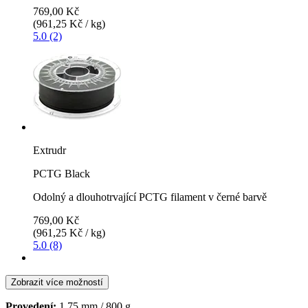
769,00 Kč
(961,25 Kč / kg)
5.0 (2)
Extrudr
PCTG Black
Odolný a dlouhotrvající PCTG filament v černé barvě
769,00 Kč
(961,25 Kč / kg)
5.0 (8)
Zobrazit více možností
Provedení:
1,75 mm / 800 g