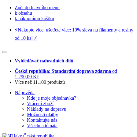
Zpět do hlavního menu
k obsahu
k nákupnímu košíku
⚡️Nakupte více, ušetřete více: 10% sleva na filamenty a resiny
od 10 ks! ⚡️
Vyhledávač náhradních dílů
Česká republika: Standardní doprava zdarma
od
1 290,00 Kč
Více než 11.100 produktů
Nápověda
Kde je moje objednávka?
Vrácení zboží
Náklady na dopravu
Možnosti platby
Kontaktujte nás
Všechna témata