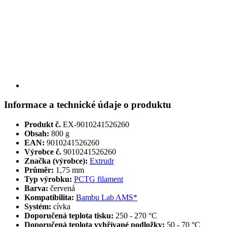
Informace a technické údaje o produktu
Produkt č.
EX-9010241526260
Obsah:
800 g
EAN:
9010241526260
Výrobce č.
9010241526260
Značka (výrobce):
Extrudr
Průměr:
1,75 mm
Typ výrobku:
PCTG filament
Barva:
červená
Kompatibilita:
Bambu Lab AMS*
Systém:
cívka
Doporučená teplota tisku:
250 - 270 °C
Doporučená teplota vyhřívané podložky:
50 - 70 °C