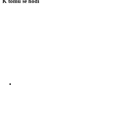
K tomu se hodí