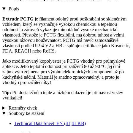
Popis
Extrudr PCTG
je filament odolný proti poškrábání se skleněným
vzhledem, který se vyznačuje vysokou chemickou a tepelnou
odolností a zároveň vykazuje mimořádně vysoké mechanické
vlastnosti. Přestože je PCTG flexibilní, má dobrou tuhost a velmi
vysokou rázovou houževnatost. PCTG má navíc samozhášivé
vlastnosti podle UL94 V2 a HB a splňuje certifikace jako Kosmetic,
FDA, REACH nebo RoHS.
Jako modifikovaný kopolyester je PCTG vhodný pro průmyslové
aplikace. Jeho teplotní odolnost při zatížení 80 až 90 °C jej činí
zajímavým zejména pro výrobu elektronických komponent až po
kuchyňské náčiní. Materiál je snadno zpracovatelný, a proto je
vhodný i pro začátečníky!
Tip:
Při dostatečném teple a nízkém chlazení je přilnavost vrstev
vynikající!
Rozměry cívek
Soubory ke stažení
Technical Data Sheet_EN
(41,41 KB)