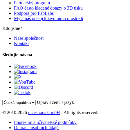
Partnerský program
FAQ často kladené dotazy o 3D tisku
Podpora pro FabLabs
My a náš postoj k životnímu prostředí
Kdo jsme?
Naše společnost
Kontakt
Sledujte nás na
Upravit zemi / jazyk
© 2010-2026
niceshops GmbH
- All rights reserved.
Impresum a uživatelské podmínky
Ochrana osobních údajů