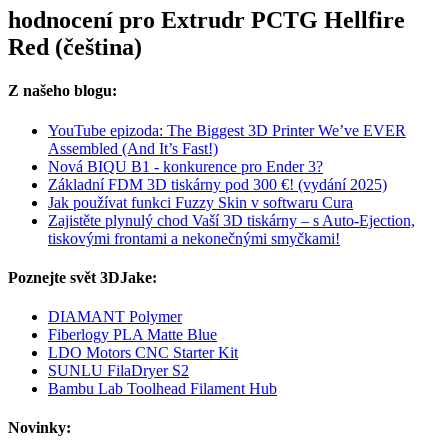
hodnocení pro Extrudr PCTG Hellfire
Red (čeština)
Z našeho blogu:
YouTube epizoda: The Biggest 3D Printer We’ve EVER
Assembled (And It’s Fast!)
Nová BIQU B1 - konkurence pro Ender 3?
Základní FDM 3D tiskárny pod 300 €! (vydání 2025)
Jak používat funkci Fuzzy Skin v softwaru Cura
Zajistěte plynulý chod Vaší 3D tiskárny – s Auto-Ejection,
tiskovými frontami a nekonečnými smyčkami!
Poznejte svět 3DJake:
DIAMANT Polymer
Fiberlogy PLA Matte Blue
LDO Motors CNC Starter Kit
SUNLU FilaDryer S2
Bambu Lab Toolhead Filament Hub
Novinky: