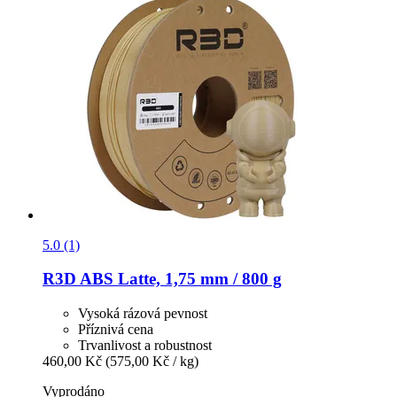
5.0 (1)
R3D
ABS Latte, 1,75 mm / 800 g
Vysoká rázová pevnost
Příznivá cena
Trvanlivost a robustnost
460,00 Kč
(575,00 Kč / kg)
Vyprodáno