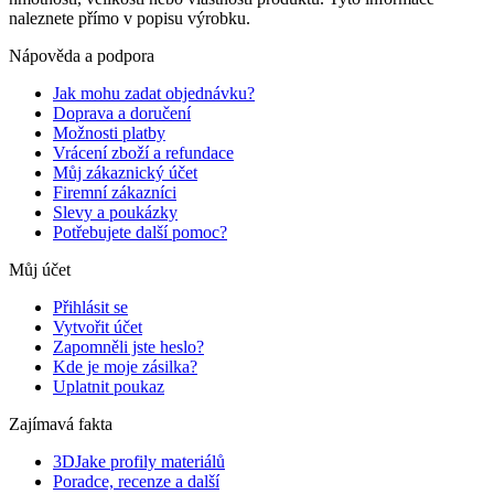
naleznete přímo v popisu výrobku.
Nápověda a podpora
Jak mohu zadat objednávku?
Doprava a doručení
Možnosti platby
Vrácení zboží a refundace
Můj zákaznický účet
Firemní zákazníci
Slevy a poukázky
Potřebujete další pomoc?
Můj účet
Přihlásit se
Vytvořit účet
Zapomněli jste heslo?
Kde je moje zásilka?
Uplatnit poukaz
Zajímavá fakta
3DJake profily materiálů
Poradce, recenze a další