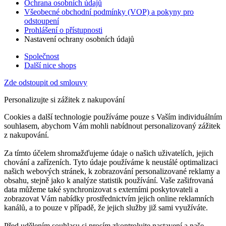
Ochrana osobních údajů
Všeobecné obchodní podmínky (VOP) a pokyny pro
odstoupení
Prohlášení o přístupnosti
Nastavení ochrany osobních údajů
Společnost
Další nice shops
Zde odstoupit od smlouvy
Personalizujte si zážitek z nakupování
Cookies a další technologie používáme pouze s Vaším individuálním
souhlasem, abychom Vám mohli nabídnout personalizovaný zážitek
z nakupování.
Za tímto účelem shromažďujeme údaje o našich uživatelích, jejich
chování a zařízeních. Tyto údaje používáme k neustálé optimalizaci
našich webových stránek, k zobrazování personalizované reklamy a
obsahu, stejně jako k analýze statistik používání. Vaše zašifrovaná
data můžeme také synchronizovat s externími poskytovateli a
zobrazovat Vám nabídky prostřednictvím jejich online reklamních
kanálů, a to pouze v případě, že jejich služby již sami využíváte.
Před udělením souhlasu si prosím zkontrolujte nastavení a naše