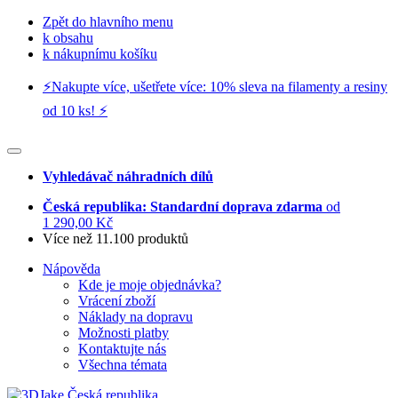
Zpět do hlavního menu
k obsahu
k nákupnímu košíku
⚡️Nakupte více, ušetřete více: 10% sleva na filamenty a resiny
od 10 ks! ⚡️
Vyhledávač náhradních dílů
Česká republika: Standardní doprava zdarma
od
1 290,00 Kč
Více než 11.100 produktů
Nápověda
Kde je moje objednávka?
Vrácení zboží
Náklady na dopravu
Možnosti platby
Kontaktujte nás
Všechna témata