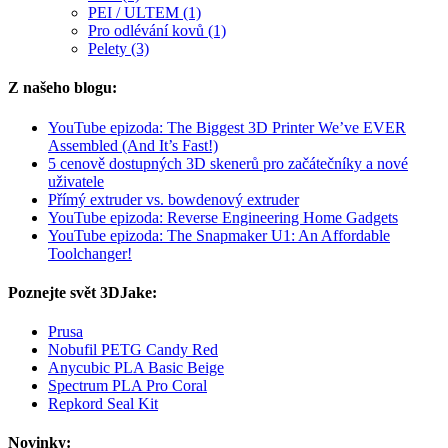
PEI / ULTEM (1)
Pro odlévání kovů (1)
Pelety (3)
Z našeho blogu:
YouTube epizoda: The Biggest 3D Printer We’ve EVER
Assembled (And It’s Fast!)
5 cenově dostupných 3D skenerů pro začátečníky a nové
uživatele
Přímý extruder vs. bowdenový extruder
YouTube epizoda: Reverse Engineering Home Gadgets
YouTube epizoda: The Snapmaker U1: An Affordable
Toolchanger!
Poznejte svět 3DJake:
Prusa
Nobufil PETG Candy Red
Anycubic PLA Basic Beige
Spectrum PLA Pro Coral
Repkord Seal Kit
Novinky: