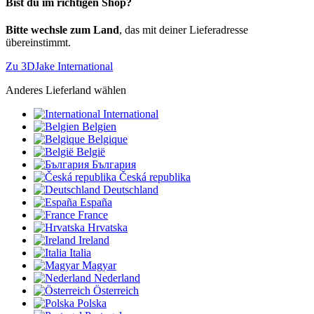
Bist du im richtigen Shop?
Bitte wechsle zum Land
, das mit deiner Lieferadresse
übereinstimmt.
Zu 3DJake International
Anderes Lieferland wählen
International
Belgien
Belgique
België
България
Česká republika
Deutschland
España
France
Hrvatska
Ireland
Italia
Magyar
Nederland
Österreich
Polska