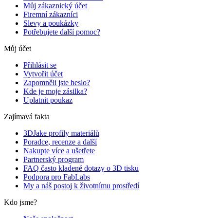
Můj zákaznický účet
Firemní zákazníci
Slevy a poukázky
Potřebujete další pomoc?
Můj účet
Přihlásit se
Vytvořit účet
Zapomněli jste heslo?
Kde je moje zásilka?
Uplatnit poukaz
Zajímavá fakta
3DJake profily materiálů
Poradce, recenze a další
Nakupte více a ušetřete
Partnerský program
FAQ často kladené dotazy o 3D tisku
Podpora pro FabLabs
My a náš postoj k životnímu prostředí
Kdo jsme?