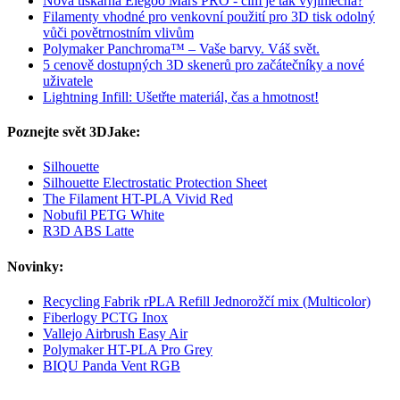
Nová tiskárna Elegoo Mars PRO - čím je tak výjimečná?
Filamenty vhodné pro venkovní použití pro 3D tisk odolný
vůči povětrnostním vlivům
Polymaker Panchroma™ – Vaše barvy. Váš svět.
5 cenově dostupných 3D skenerů pro začátečníky a nové
uživatele
Lightning Infill: Ušetřte materiál, čas a hmotnost!
Poznejte svět 3DJake:
Silhouette
Silhouette Electrostatic Protection Sheet
The Filament HT-PLA Vivid Red
Nobufil PETG White
R3D ABS Latte
Novinky:
Recycling Fabrik rPLA Refill Jednorožčí mix (Multicolor)
Fiberlogy PCTG Inox
Vallejo Airbrush Easy Air
Polymaker HT-PLA Pro Grey
BIQU Panda Vent RGB