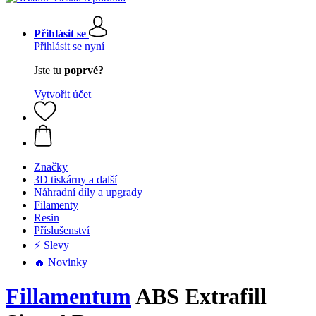
Přihlásit se
Přihlásit se nyní
Jste tu
poprvé?
Vytvořit účet
Značky
3D tiskárny a další
Náhradní díly a upgrady
Filamenty
Resin
Příslušenství
⚡ Slevy
🔥 Novinky
Fillamentum
ABS Extrafill