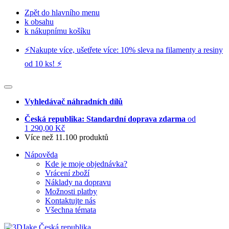
Zpět do hlavního menu
k obsahu
k nákupnímu košíku
⚡️Nakupte více, ušetřete více: 10% sleva na filamenty a resiny
od 10 ks! ⚡️
Vyhledávač náhradních dílů
Česká republika: Standardní doprava zdarma
od
1 290,00 Kč
Více než 11.100 produktů
Nápověda
Kde je moje objednávka?
Vrácení zboží
Náklady na dopravu
Možnosti platby
Kontaktujte nás
Všechna témata