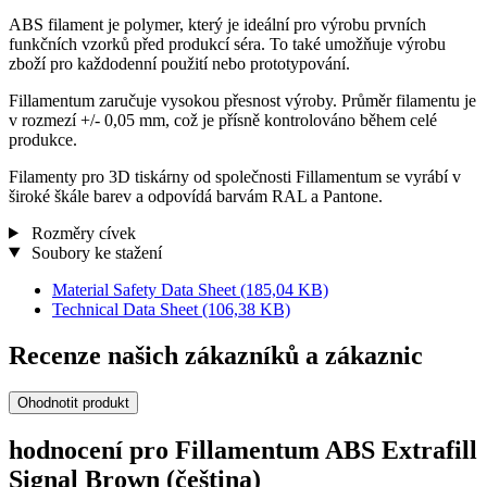
ABS filament je polymer, který je ideální pro výrobu prvních
funkčních vzorků před produkcí séra. To také umožňuje výrobu
zboží pro každodenní použití nebo prototypování.
Fillamentum zaručuje vysokou přesnost výroby. Průměr filamentu je
v rozmezí +/- 0,05 mm, což je přísně kontrolováno během celé
produkce.
Filamenty pro 3D tiskárny od společnosti Fillamentum se vyrábí v
široké škále barev a odpovídá barvám RAL a Pantone.
Rozměry cívek
Soubory ke stažení
Material Safety Data Sheet
(185,04 KB)
Technical Data Sheet
(106,38 KB)
Recenze našich zákazníků a zákaznic
Ohodnotit produkt
hodnocení pro Fillamentum ABS Extrafill
Signal Brown (čeština)