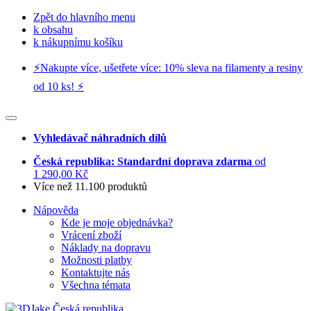
Zpět do hlavního menu
k obsahu
k nákupnímu košíku
⚡️Nakupte více, ušetřete více: 10% sleva na filamenty a resiny
od 10 ks! ⚡️
Vyhledávač náhradních dílů
Česká republika: Standardní doprava zdarma
od
1 290,00 Kč
Více než 11.100 produktů
Nápověda
Kde je moje objednávka?
Vrácení zboží
Náklady na dopravu
Možnosti platby
Kontaktujte nás
Všechna témata