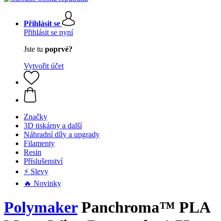
Přihlásit se
Přihlásit se nyní
Jste tu
poprvé?
Vytvořit účet
Značky
3D tiskárny a další
Náhradní díly a upgrady
Filamenty
Resin
Příslušenství
⚡ Slevy
🔥 Novinky
Polymaker
Panchroma™ PLA