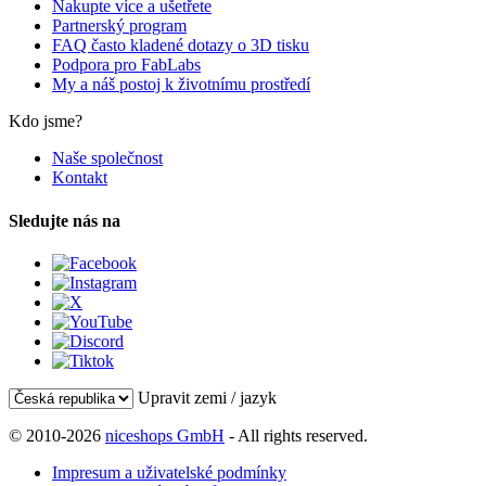
Nakupte více a ušetřete
Partnerský program
FAQ často kladené dotazy o 3D tisku
Podpora pro FabLabs
My a náš postoj k životnímu prostředí
Kdo jsme?
Naše společnost
Kontakt
Sledujte nás na
Upravit zemi / jazyk
© 2010-2026
niceshops GmbH
- All rights reserved.
Impresum a uživatelské podmínky