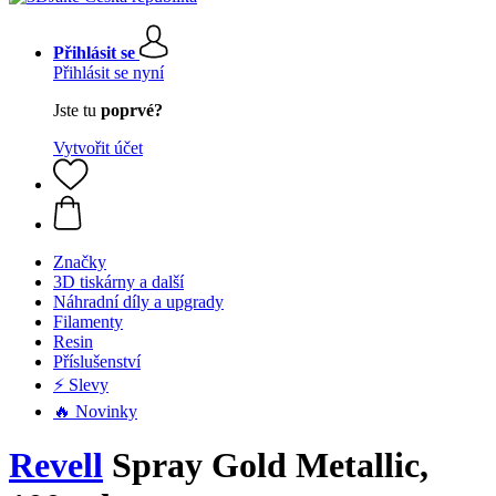
Přihlásit se
Přihlásit se nyní
Jste tu
poprvé?
Vytvořit účet
Značky
3D tiskárny a další
Náhradní díly a upgrady
Filamenty
Resin
Příslušenství
⚡ Slevy
🔥 Novinky
Revell
Spray Gold Metallic,