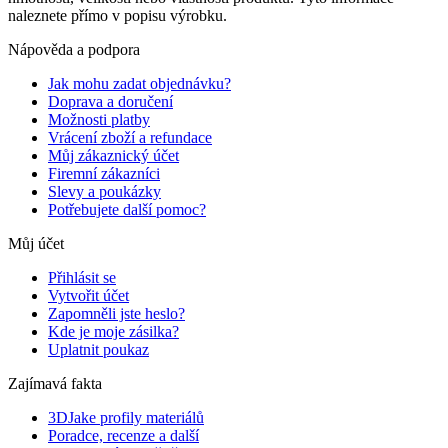
naleznete přímo v popisu výrobku.
Nápověda a podpora
Jak mohu zadat objednávku?
Doprava a doručení
Možnosti platby
Vrácení zboží a refundace
Můj zákaznický účet
Firemní zákazníci
Slevy a poukázky
Potřebujete další pomoc?
Můj účet
Přihlásit se
Vytvořit účet
Zapomněli jste heslo?
Kde je moje zásilka?
Uplatnit poukaz
Zajímavá fakta
3DJake profily materiálů
Poradce, recenze a další