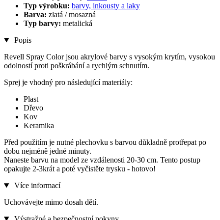
Typ výrobku:
barvy, inkousty a laky
Barva:
zlatá / mosazná
Typ barvy:
metalická
Popis
Revell Spray Color jsou akrylové barvy s vysokým krytím, vysokou
odolností proti poškrábání a rychlým schnutím.
Sprej je vhodný pro následující materiály:
Plast
Dřevo
Kov
Keramika
Před použitím je nutné plechovku s barvou důkladně protřepat po
dobu nejméně jedné minuty.
Naneste barvu na model ze vzdálenosti 20-30 cm. Tento postup
opakujte 2-3krát a poté vyčistěte trysku - hotovo!
Více informací
Uchovávejte mimo dosah dětí.
Výstražné a bezpečnostní pokyny