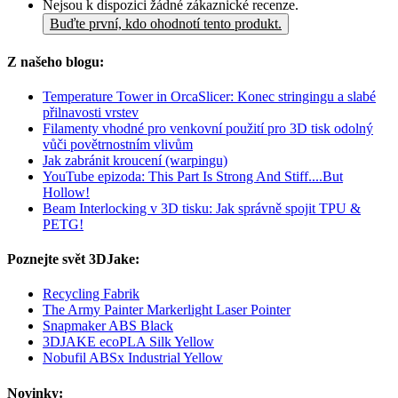
Nejsou k dispozici žádné zákaznické recenze.
Buďte první, kdo ohodnotí tento produkt.
Z našeho blogu:
Temperature Tower in OrcaSlicer: Konec stringingu a slabé
přilnavosti vrstev
Filamenty vhodné pro venkovní použití pro 3D tisk odolný
vůči povětrnostním vlivům
Jak zabránit kroucení (warpingu)
YouTube epizoda: This Part Is Strong And Stiff....But
Hollow!
Beam Interlocking v 3D tisku: Jak správně spojit TPU &
PETG!
Poznejte svět 3DJake:
Recycling Fabrik
The Army Painter Markerlight Laser Pointer
Snapmaker ABS Black
3DJAKE ecoPLA Silk Yellow
Nobufil ABSx Industrial Yellow
Novinky: