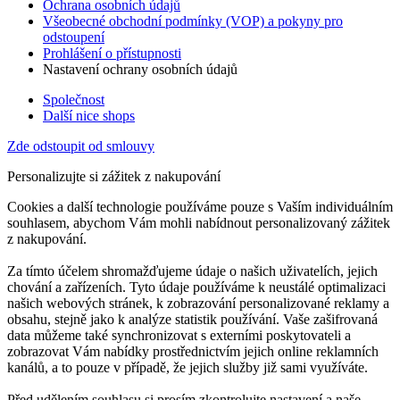
Ochrana osobních údajů
Všeobecné obchodní podmínky (VOP) a pokyny pro
odstoupení
Prohlášení o přístupnosti
Nastavení ochrany osobních údajů
Společnost
Další nice shops
Zde odstoupit od smlouvy
Personalizujte si zážitek z nakupování
Cookies a další technologie používáme pouze s Vaším individuálním
souhlasem, abychom Vám mohli nabídnout personalizovaný zážitek
z nakupování.
Za tímto účelem shromažďujeme údaje o našich uživatelích, jejich
chování a zařízeních. Tyto údaje používáme k neustálé optimalizaci
našich webových stránek, k zobrazování personalizované reklamy a
obsahu, stejně jako k analýze statistik používání. Vaše zašifrovaná
data můžeme také synchronizovat s externími poskytovateli a
zobrazovat Vám nabídky prostřednictvím jejich online reklamních
kanálů, a to pouze v případě, že jejich služby již sami využíváte.
Před udělením souhlasu si prosím zkontrolujte nastavení a naše