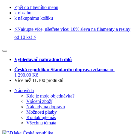
Zpět do hlavního menu
k obsahu
k nákupnímu košíku
⚡️Nakupte více, ušetřete více: 10% sleva na filamenty a resiny
od 10 ks! ⚡️
Vyhledávač náhradních dílů
Česká republika: Standardní doprava zdarma
od
1 290,00 Kč
Více než 11.100 produktů
Nápověda
Kde je moje objednávka?
Vrácení zboží
Náklady na dopravu
Možnosti platby
Kontaktujte nás
Všechna témata