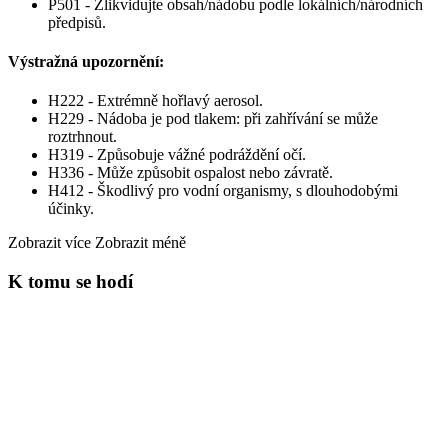
P501 - Zlikvidujte obsah/nádobu podle lokálních/národních
předpisů.
Výstražná upozornění:
H222 - Extrémně hořlavý aerosol.
H229 - Nádoba je pod tlakem: při zahřívání se může
roztrhnout.
H319 - Způsobuje vážné podráždění očí.
H336 - Může způsobit ospalost nebo závratě.
H412 - Škodlivý pro vodní organismy, s dlouhodobými
účinky.
Zobrazit více
Zobrazit méně
K tomu se hodí