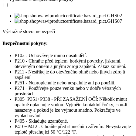
Výstražné slovo: nebezpečí
Bezpečnostní pokyny:
P102 - Uchovávejte mimo dosah dětí.
P210 - Chraňte před teplem, horkými povrchy, jiskrami,
otevřeným ohněm a jinými zdroji zapálení. Zákaz kouření.
P211 - Nestříkejte do otevřeného ohně nebo jiných zdrojů
zapálení.
P251 - Nepropichujte nebo nespalujte ani po použití.
P271 - Používejte pouze venku nebo v dobře větraných
prostorách.
P305+P351+P338 - PŘI ZASAŽENÍ OČÍ: Několik minut
opatrně oplachujte vodou. Vyjměte kontaktní čočky, jsou-li
nasazeny a pokud je lze vyjmout snadno. Pokračujte ve
vyplachování.
P405 - Skladujte uzamčené.
P410+P412 - Chraňte před slunečním zářením. Nevystavujte
teplotě přesahující 50 °C/122 °F.