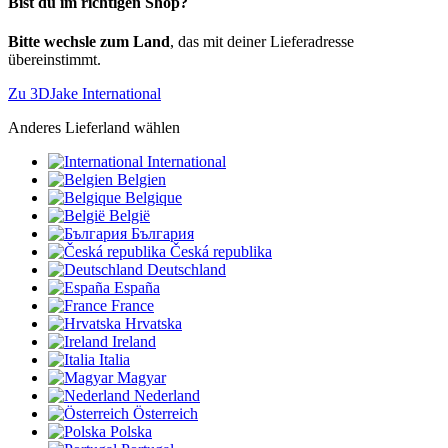
Bist du im richtigen Shop?
Bitte wechsle zum Land
, das mit deiner Lieferadresse
übereinstimmt.
Zu 3DJake International
Anderes Lieferland wählen
International
Belgien
Belgique
België
България
Česká republika
Deutschland
España
France
Hrvatska
Ireland
Italia
Magyar
Nederland
Österreich
Polska