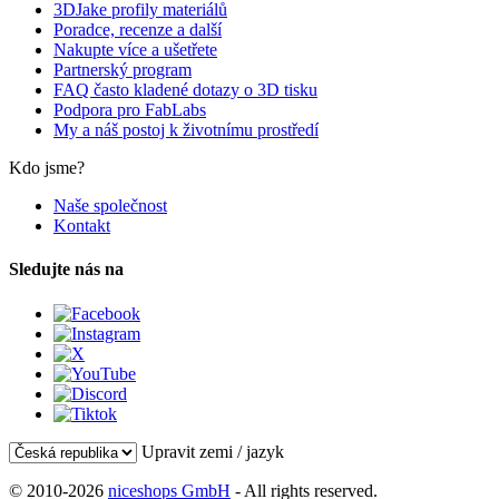
3DJake profily materiálů
Poradce, recenze a další
Nakupte více a ušetřete
Partnerský program
FAQ často kladené dotazy o 3D tisku
Podpora pro FabLabs
My a náš postoj k životnímu prostředí
Kdo jsme?
Naše společnost
Kontakt
Sledujte nás na
Upravit zemi / jazyk
© 2010-2026
niceshops GmbH
- All rights reserved.