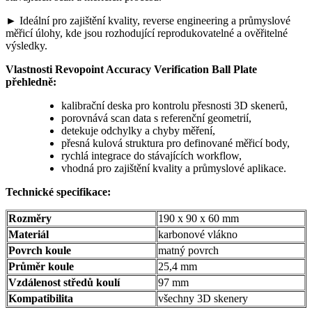
► Ideální pro zajištění kvality, reverse engineering a průmyslové
měřicí úlohy, kde jsou rozhodující reprodukovatelné a ověřitelné
výsledky.
Vlastnosti Revopoint Accuracy Verification Ball Plate
přehledně:
kalibrační deska pro kontrolu přesnosti 3D skenerů,
porovnává scan data s referenční geometrií,
detekuje odchylky a chyby měření,
přesná kulová struktura pro definované měřicí body,
rychlá integrace do stávajících workflow,
vhodná pro zajištění kvality a průmyslové aplikace.
Technické specifikace:
Rozměry
190 x 90 x 60 mm
Materiál
karbonové vlákno
Povrch koule
matný povrch
Průměr koule
25,4 mm
Vzdálenost středů koulí
97 mm
Kompatibilita
všechny 3D skenery