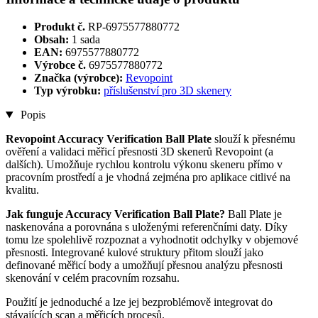
Produkt č.
RP-6975577880772
Obsah:
1 sada
EAN:
6975577880772
Výrobce č.
6975577880772
Značka (výrobce):
Revopoint
Typ výrobku:
příslušenství pro 3D skenery
Popis
Revopoint Accuracy Verification Ball Plate
slouží k přesnému
ověření a validaci měřicí přesnosti 3D skenerů Revopoint (a
dalších). Umožňuje rychlou kontrolu výkonu skeneru přímo v
pracovním prostředí a je vhodná zejména pro aplikace citlivé na
kvalitu.
Jak funguje Accuracy Verification Ball Plate?
Ball Plate je
naskenována a porovnána s uloženými referenčními daty. Díky
tomu lze spolehlivě rozpoznat a vyhodnotit odchylky v objemové
přesnosti. Integrované kulové struktury přitom slouží jako
definované měřicí body a umožňují přesnou analýzu přesnosti
skenování v celém pracovním rozsahu.
Použití je jednoduché a lze jej bezproblémově integrovat do
stávajících scan a měřicích procesů.