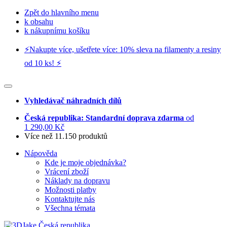
Zpět do hlavního menu
k obsahu
k nákupnímu košíku
⚡️Nakupte více, ušetřete více: 10% sleva na filamenty a resiny
od 10 ks! ⚡️
Vyhledávač náhradních dílů
Česká republika: Standardní doprava zdarma
od
1 290,00 Kč
Více než 11.150 produktů
Nápověda
Kde je moje objednávka?
Vrácení zboží
Náklady na dopravu
Možnosti platby
Kontaktujte nás
Všechna témata