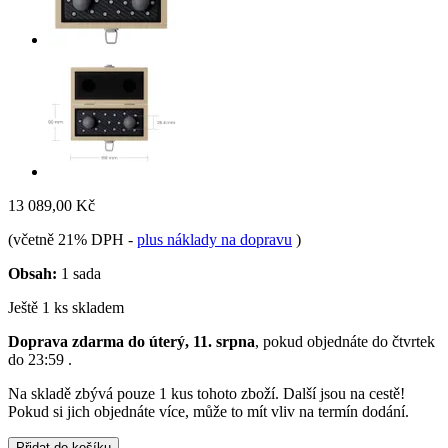
13 089,00 Kč
(včetně 21% DPH
-
plus náklady na dopravu
)
Obsah:
1 sada
Ještě 1 ks skladem
Doprava zdarma do úterý, 11. srpna
, pokud objednáte do
čtvrtek
do 23:59
.
Na skladě zbývá pouze 1 kus tohoto zboží. Další jsou na cestě!
Pokud si jich objednáte více, může to mít vliv na termín dodání.
Přidat do košíku