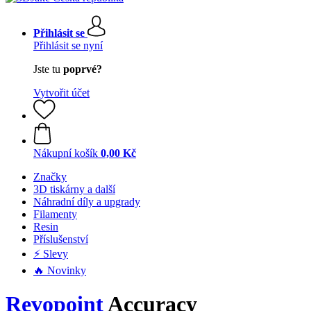
Přihlásit se
Přihlásit se nyní
Jste tu
poprvé?
Vytvořit účet
Nákupní košík
0,00 Kč
Značky
3D tiskárny a další
Náhradní díly a upgrady
Filamenty
Resin
Příslušenství
⚡ Slevy
🔥 Novinky
Revopoint
Accuracy