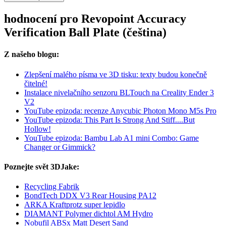
hodnocení pro Revopoint Accuracy
Verification Ball Plate (čeština)
Z našeho blogu:
Zlepšení malého písma ve 3D tisku: texty budou konečně
čitelné!
Instalace nivelačního senzoru BLTouch na Creality Ender 3
V2
YouTube epizoda: recenze Anycubic Photon Mono M5s Pro
YouTube epizoda: This Part Is Strong And Stiff....But
Hollow!
YouTube epizoda: Bambu Lab A1 mini Combo: Game
Changer or Gimmick?
Poznejte svět 3DJake:
Recycling Fabrik
BondTech DDX V3 Rear Housing PA12
ARKA Kraftprotz super lepidlo
DIAMANT Polymer dichtol AM Hydro
Nobufil ABSx Matt Desert Sand