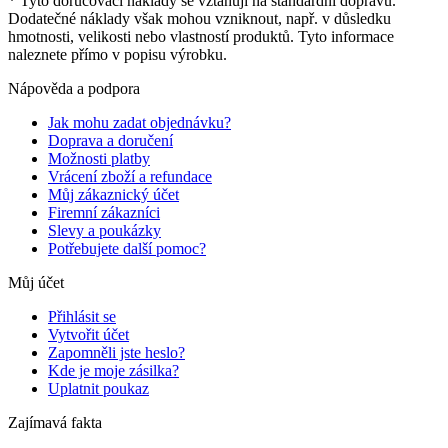
* Tyto doručovací náklady se vztahují na standardní dopravu.
Dodatečné náklady však mohou vzniknout, např. v důsledku
hmotnosti, velikosti nebo vlastností produktů. Tyto informace
naleznete přímo v popisu výrobku.
Nápověda a podpora
Jak mohu zadat objednávku?
Doprava a doručení
Možnosti platby
Vrácení zboží a refundace
Můj zákaznický účet
Firemní zákazníci
Slevy a poukázky
Potřebujete další pomoc?
Můj účet
Přihlásit se
Vytvořit účet
Zapomněli jste heslo?
Kde je moje zásilka?
Uplatnit poukaz
Zajímavá fakta