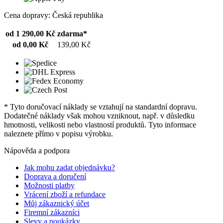
Cena dopravy: Česká republika
od 1 290,00 Kč
zdarma*
od 0,00 Kč
139,00 Kč
* Tyto doručovací náklady se vztahují na standardní dopravu.
Dodatečné náklady však mohou vzniknout, např. v důsledku
hmotnosti, velikosti nebo vlastností produktů. Tyto informace
naleznete přímo v popisu výrobku.
Nápověda a podpora
Jak mohu zadat objednávku?
Doprava a doručení
Možnosti platby
Vrácení zboží a refundace
Můj zákaznický účet
Firemní zákazníci
Slevy a poukázky