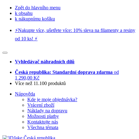
Zpět do hlavního menu
k obsahu
k nákupnímu košíku
⚡️Nakupte více, ušetřete více: 10% sleva na filamenty a resiny
od 10 ks! ⚡️
Vyhledávač náhradních dílů
Česká republika: Standardní doprava zdarma
od
1 290,00 Kč
Více než 11.100 produktů
Nápověda
Kde je moje objednávka?
Vrácení zboží
Náklady na dopravu
Možnosti platby
Kontaktujte nás
Všechna témata