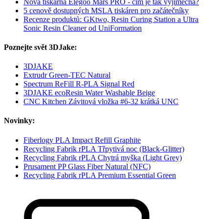
Nová tiskárna Elegoo Mars PRO - čím je tak výjimečná?
5 cenově dostupných MSLA tiskáren pro začátečníky
Recenze produktů: GKtwo, Resin Curing Station a Ultra
Sonic Resin Cleaner od UniFormation
Poznejte svět 3DJake:
3DJAKE
Extrudr Green-TEC Natural
Spectrum ReFill R-PLA Signal Red
3DJAKE ecoResin Water Washable Beige
CNC Kitchen Závitová vložka #6-32 krátká UNC
Novinky:
Fiberlogy PLA Impact Refill Graphite
Recycling Fabrik rPLA Třpytivá noc (Black-Glitter)
Recycling Fabrik rPLA Chytrá myška (Light Grey)
Prusament PP Glass Fiber Natural (NFC)
Recycling Fabrik rPLA Premium Essential Green