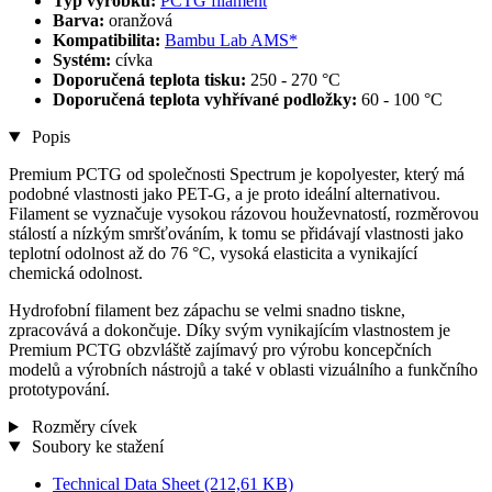
Typ výrobku:
PCTG filament
Barva:
oranžová
Kompatibilita:
Bambu Lab AMS*
Systém:
cívka
Doporučená teplota tisku:
250 - 270 °C
Doporučená teplota vyhřívané podložky:
60 - 100 °C
Popis
Premium PCTG od společnosti Spectrum je kopolyester, který má
podobné vlastnosti jako PET-G, a je proto ideální alternativou.
Filament se vyznačuje vysokou rázovou houževnatostí, rozměrovou
stálostí a nízkým smršťováním, k tomu se přidávají vlastnosti jako
teplotní odolnost až do 76 °C, vysoká elasticita a vynikající
chemická odolnost.
Hydrofobní filament bez zápachu se velmi snadno tiskne,
zpracovává a dokončuje. Díky svým vynikajícím vlastnostem je
Premium PCTG obzvláště zajímavý pro výrobu koncepčních
modelů a výrobních nástrojů a také v oblasti vizuálního a funkčního
prototypování.
Rozměry cívek
Soubory ke stažení
Technical Data Sheet
(212,61 KB)