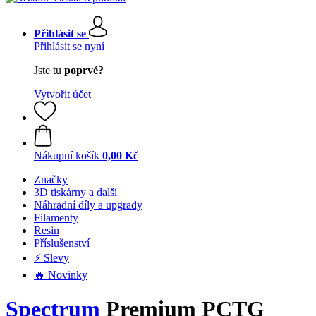
Přihlásit se
Přihlásit se nyní
Jste tu
poprvé?
Vytvořit účet
Nákupní košík
0,00 Kč
Značky
3D tiskárny a další
Náhradní díly a upgrady
Filamenty
Resin
Příslušenství
⚡ Slevy
🔥 Novinky
Spectrum
Premium PCTG