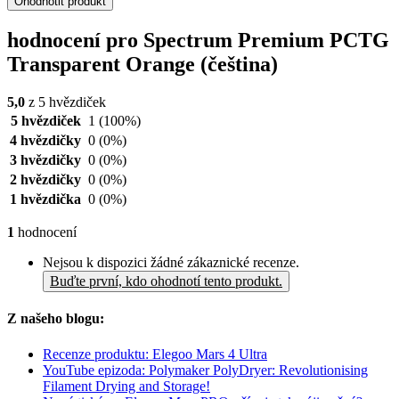
Ohodnotit produkt
hodnocení pro Spectrum Premium PCTG
Transparent Orange (čeština)
5,0
z 5 hvězdiček
5 hvězdiček
1
(100%)
4 hvězdičky
0
(0%)
3 hvězdičky
0
(0%)
2 hvězdičky
0
(0%)
1 hvězdička
0
(0%)
1
hodnocení
Nejsou k dispozici žádné zákaznické recenze.
Buďte první, kdo ohodnotí tento produkt.
Z našeho blogu:
Recenze produktu: Elegoo Mars 4 Ultra
YouTube epizoda: Polymaker PolyDryer: Revolutionising
Filament Drying and Storage!