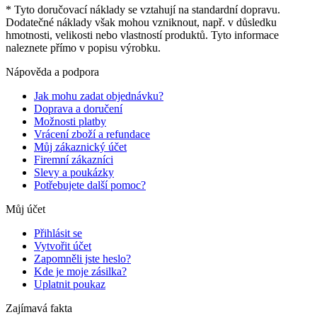
* Tyto doručovací náklady se vztahují na standardní dopravu.
Dodatečné náklady však mohou vzniknout, např. v důsledku
hmotnosti, velikosti nebo vlastností produktů. Tyto informace
naleznete přímo v popisu výrobku.
Nápověda a podpora
Jak mohu zadat objednávku?
Doprava a doručení
Možnosti platby
Vrácení zboží a refundace
Můj zákaznický účet
Firemní zákazníci
Slevy a poukázky
Potřebujete další pomoc?
Můj účet
Přihlásit se
Vytvořit účet
Zapomněli jste heslo?
Kde je moje zásilka?
Uplatnit poukaz
Zajímavá fakta