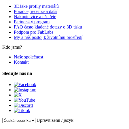
3DJake profily materiálů
Poradce, recenze a další
Nakupte více a ušetřete
Partnerský program
FAQ často kladené dotazy o 3D tisku
Podpora pro FabLabs
My a náš postoj k životnímu prostředí
Kdo jsme?
Naše společnost
Kontakt
Sledujte nás na
Upravit zemi / jazyk