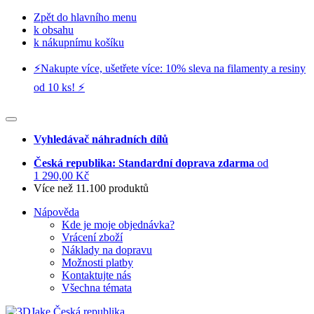
Zpět do hlavního menu
k obsahu
k nákupnímu košíku
⚡️Nakupte více, ušetřete více: 10% sleva na filamenty a resiny
od 10 ks! ⚡️
Vyhledávač náhradních dílů
Česká republika: Standardní doprava zdarma
od
1 290,00 Kč
Více než 11.100 produktů
Nápověda
Kde je moje objednávka?
Vrácení zboží
Náklady na dopravu
Možnosti platby
Kontaktujte nás
Všechna témata