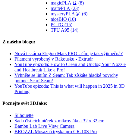
magicPLA 🔮 (8)
mattePLA (23)
mysteryPLA 🌌 (6)
niceBIO (10)
PCTG (15)
TPU A95 (14)
Z našeho blogu:
Nová tiskárna Elegoo Mars PRO - čím je tak výjimečná?
Filament vyrobený v Rakousku - Extrudr
YouTube epizoda: How to Clean and Unclog Your Nozzle
and Heatbreak Like a Pro!
Vyhněte se liniím Z-Seam: Tak získáte hladké povrchy
pomocí Scarf Seam!
YouTube epizoda: This is what will happen in 2025 in 3D
Printing
Poznejte svět 3DJake:
Silhouette
Sada čisticích utěrek z mikrovlákna 32 x 32 cm
Bambu Lab Live View Camera
BROZZL Mosazná tryska pro CR-10S Pro