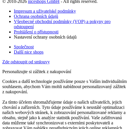
© 2010-2026
niceshops GmbH
- All rights reserved.
Impresum a uživatelské podmínky
Ochrana osobních údajů
Všeobecné obchodní podmínky (VOP) a pokyny pro
odstoupení
Prohlášení o přístupnosti
Nastavení ochrany osobních údajů
Společnost
Další nice shops
Zde odstoupit od smlouvy
Personalizujte si zážitek z nakupování
Cookies a další technologie používáme pouze s Vaším individuálním
souhlasem, abychom Vám mohli nabídnout personalizovaný zážitek
z nakupování.
Za tímto účelem shromažďujeme údaje o našich uživatelích, jejich
chování a zařízeních. Tyto údaje používáme k neustálé optimalizaci
našich webových stránek, k zobrazování personalizované reklamy a
obsahu, stejně jako k analýze statistik používání. Vaše zašifrovaná
data můžeme také synchronizovat s externími poskytovateli a
zobrazovat Vám nabídky prostřednictvím jejich online reklamních