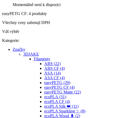
Momentálně není k dispozici
easyPETG CF: 4 produkty
Všechny ceny zahrnují DPH
Váš výběr
Kategorie:
Značky
3DJAKE
Filamenty
ABS (22)
ABS CF (4)
ASA (14)
ASA CF (4)
easyPETG (29)
easyPETG CF (4)
easyPETG Matte (22)
ecoPLA (31)
ecoPLA CF (4)
ecoPLA Silk 👑 (11)
ecoPLA Sparkling ✨ (8)
ecoPLA Wood 🌲 (2)