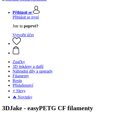
Přihlásit se
Přihlásit se nyní
Jste tu
poprvé?
Vytvořit účet
Značky
3D tiskárny a další
Náhradní díly a upgrady
Filamenty
Resin
Příslušenství
⚡ Slevy
🔥 Novinky
3DJake - easyPETG CF filamenty