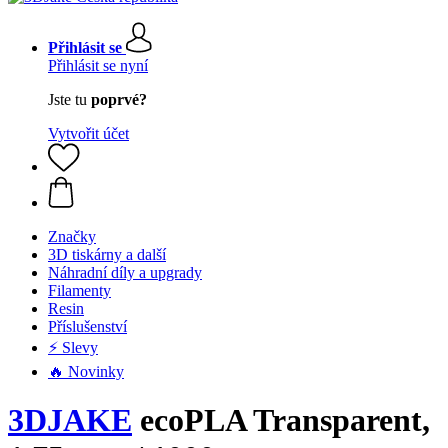
Přihlásit se
Přihlásit se nyní
Jste tu
poprvé?
Vytvořit účet
Značky
3D tiskárny a další
Náhradní díly a upgrady
Filamenty
Resin
Příslušenství
⚡ Slevy
🔥 Novinky
3DJAKE
ecoPLA Transparent,