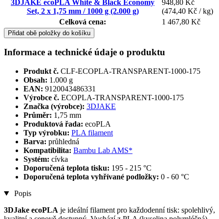
3DJAKE ecoPLA White & Black Economy
948,80 Kč
Set, 2 x 1,75 mm / 1000 g (2.000 g)
(474,40 Kč / kg)
Celková cena:
1 467,80 Kč
Přidat obě položky do košíku
Informace a technické údaje o produktu
Produkt č.
CLF-ECOPLA-TRANSPARENT-1000-175
Obsah:
1.000 g
EAN:
9120043486331
Výrobce č.
ECOPLA-TRANSPARENT-1000-175
Značka (výrobce):
3DJAKE
Průměr:
1,75 mm
Produktová řada:
ecoPLA
Typ výrobku:
PLA filament
Barva:
průhledná
Kompatibilita:
Bambu Lab AMS*
Systém:
cívka
Doporučená teplota tisku:
195 - 215 °C
Doporučená teplota vyhřívané podložky:
0 - 60 °C
Popis
3DJake ecoPLA
je ideální filament pro každodenní tisk: spolehlivý,
kvalitní a cenově dostupný. Vychází z PLA (kyselina polymléčná),