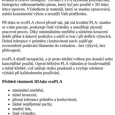
biologicky odbouratelného plastu, který byl pro použití v 3D tisku
lehce upraven. Výsledkem je materiál, který se snadno zpracovává,
nabízí konzistentní výkon a nezatíží Vaši peněženku.
Při tisku se ecoPLA chová přesně tak, jak má kvalitní PLA: snadno
se s ním pracuje, poskytuje čisté výsledky a umožňuje plynulý
pracovní proces. Díky minimálnímu smrštění a nízkému kroucení
dobře přilne k tiskové podložce a udrží si tvar i při delších výtiscích.
Dobrá tolerance v průměru i kruhovitosti navíc zajišťuje
rovnoměrné podávání filamentu do extruderu - bez výkyvů, bez
překvapení.
ecoPLA téměř nezapáchá, a je proto ideální volbou pro domácí nebo
kancelářské použití. Oproti běžným PLA vláknům je houževnatější
a méně křehké, což snižuje riziko prasknutí a zvyšuje odolnost
výtisků při každodenním používání.
Přehled vlastností 3DJake ecoPLA
minimální smrštění,
nízké kroucení,
přesná tolerance průměru a kruhovitosti,
žádné nepříjemné pachy,
snadný tisk,
čisté výsledky,