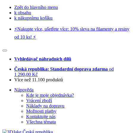
Zpět do hlavního menu
k obsahu
k nákupnímu košíku
⚡️Nakupte více, ušetřete více: 10% sleva na filamenty a resiny
od 10 ks! ⚡️
Vyhledávač náhradních dílů
Česká republika: Standardní doprava zdarma
od
1 290,00 Kč
Více než 11.100 produktů
Nápověda
Kde je moje objednávka?
Vrácení zboží
Náklady na dopravu
Možnosti platby
Kontaktujte nás
Všechna témata