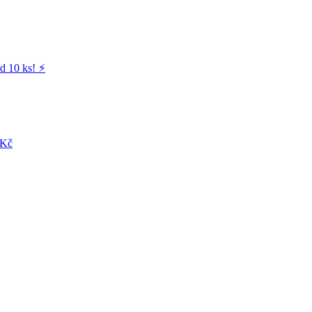
d 10 ks! ⚡️
 Kč