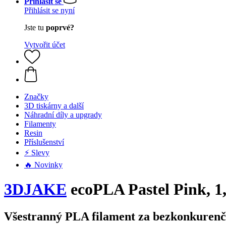
Přihlásit se
Přihlásit se nyní
Jste tu
poprvé?
Vytvořit účet
Značky
3D tiskárny a další
Náhradní díly a upgrady
Filamenty
Resin
Příslušenství
⚡ Slevy
🔥 Novinky
3DJAKE
ecoPLA Pastel Pink, 1
Všestranný PLA filament za bezkonkurenč