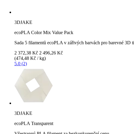
3DJAKE
ecoPLA Color Mix Value Pack
Sada 5 filamentů ecoPLA v zářivých barvách pro barevné 3D t
2 372,38 Kč
2 496,26 Kč
(474,48 Kč / kg)
5.0 (2)
3DJAKE
ecoPLA Transparent
Všestranný PLA filament za bezkonkurenční cenu