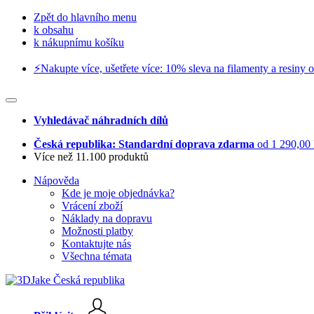
Zpět do hlavního menu
k obsahu
k nákupnímu košíku
⚡️Nakupte více, ušetřete více: 10% sleva na filamenty a resiny o
Vyhledávač náhradních dílů
Česká republika: Standardní doprava zdarma
od 1 290,00
Více než 11.100 produktů
Nápověda
Kde je moje objednávka?
Vrácení zboží
Náklady na dopravu
Možnosti platby
Kontaktujte nás
Všechna témata