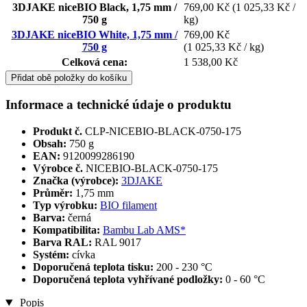
3DJAKE niceBIO Black, 1,75 mm /
769,00 Kč
(1 025,33 Kč /
750 g
kg)
3DJAKE niceBIO White, 1,75 mm /
769,00 Kč
750 g
(1 025,33 Kč / kg)
Celková cena:
1 538,00 Kč
Přidat obě položky do košíku
Informace a technické údaje o produktu
Produkt č.
CLP-NICEBIO-BLACK-0750-175
Obsah:
750 g
EAN:
9120099286190
Výrobce č.
NICEBIO-BLACK-0750-175
Značka (výrobce):
3DJAKE
Průměr:
1,75 mm
Typ výrobku:
BIO filament
Barva:
černá
Kompatibilita:
Bambu Lab AMS*
Barva RAL:
RAL 9017
Systém:
cívka
Doporučená teplota tisku:
200 - 230 °C
Doporučená teplota vyhřívané podložky:
0 - 60 °C
Popis