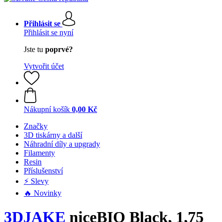
Přihlásit se
Přihlásit se nyní
Jste tu
poprvé?
Vytvořit účet
Nákupní košík
0,00 Kč
Značky
3D tiskárny a další
Náhradní díly a upgrady
Filamenty
Resin
Příslušenství
⚡ Slevy
🔥 Novinky
3DJAKE
niceBIO Black, 1,75