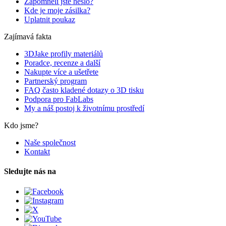
Zapomněli jste heslo?
Kde je moje zásilka?
Uplatnit poukaz
Zajímavá fakta
3DJake profily materiálů
Poradce, recenze a další
Nakupte více a ušetřete
Partnerský program
FAQ často kladené dotazy o 3D tisku
Podpora pro FabLabs
My a náš postoj k životnímu prostředí
Kdo jsme?
Naše společnost
Kontakt
Sledujte nás na