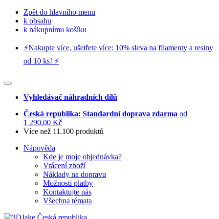
Zpět do hlavního menu
k obsahu
k nákupnímu košíku
⚡️Nakupte více, ušetřete více: 10% sleva na filamenty a resiny
od 10 ks! ⚡️
Vyhledávač náhradních dílů
Česká republika: Standardní doprava zdarma
od
1 290,00 Kč
Více než 11.100 produktů
Nápověda
Kde je moje objednávka?
Vrácení zboží
Náklady na dopravu
Možnosti platby
Kontaktujte nás
Všechna témata