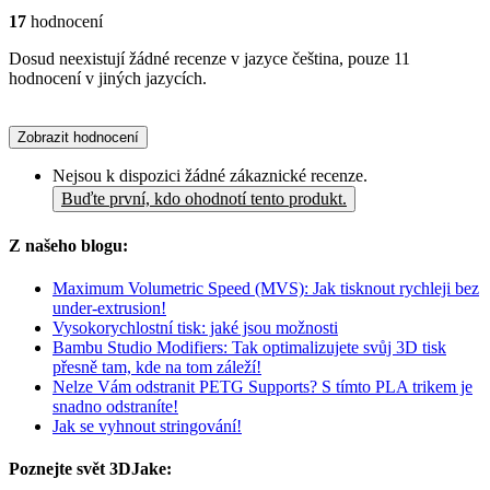
17
hodnocení
Dosud neexistují žádné recenze v jazyce čeština, pouze 11
hodnocení v jiných jazycích.
Zobrazit hodnocení
Nejsou k dispozici žádné zákaznické recenze.
Buďte první, kdo ohodnotí tento produkt.
Z našeho blogu:
Maximum Volumetric Speed (MVS): Jak tisknout rychleji bez
under-extrusion!
Vysokorychlostní tisk: jaké jsou možnosti
Bambu Studio Modifiers: Tak optimalizujete svůj 3D tisk
přesně tam, kde na tom záleží!
Nelze Vám odstranit PETG Supports? S tímto PLA trikem je
snadno odstraníte!
Jak se vyhnout stringování!
Poznejte svět 3DJake: