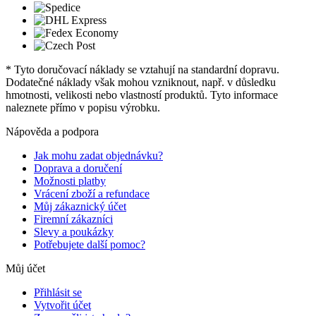
* Tyto doručovací náklady se vztahují na standardní dopravu.
Dodatečné náklady však mohou vzniknout, např. v důsledku
hmotnosti, velikosti nebo vlastností produktů. Tyto informace
naleznete přímo v popisu výrobku.
Nápověda a podpora
Jak mohu zadat objednávku?
Doprava a doručení
Možnosti platby
Vrácení zboží a refundace
Můj zákaznický účet
Firemní zákazníci
Slevy a poukázky
Potřebujete další pomoc?
Můj účet
Přihlásit se
Vytvořit účet