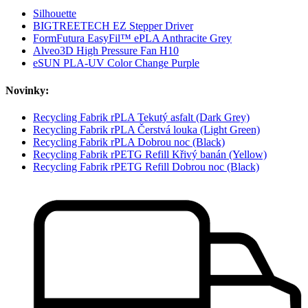
Silhouette
BIGTREETECH EZ Stepper Driver
FormFutura EasyFil™ ePLA Anthracite Grey
Alveo3D High Pressure Fan H10
eSUN PLA-UV Color Change Purple
Novinky:
Recycling Fabrik rPLA Tekutý asfalt (Dark Grey)
Recycling Fabrik rPLA Čerstvá louka (Light Green)
Recycling Fabrik rPLA Dobrou noc (Black)
Recycling Fabrik rPETG Refill Křivý banán (Yellow)
Recycling Fabrik rPETG Refill Dobrou noc (Black)