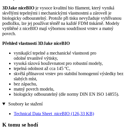
3DJake niceBIO
je vysoce kvalitní bio filament, který vyniká
skvělými tepelnými i mechanickými vlastnostmi a zároveň je
biologicky odbouratelný. Protože při tisku nevyžaduje vyhřívanou
podložku, lze jej používat téměř na každé FDM tiskárně. Modely
vytištěné z niceBIO mají výbornou soudržnost vrstev a matný
povrch.
Přehled vlastností 3DJake niceBIO
vynikající tepelné a mechanické vlastnosti pro
odolné trvanlivé výtisky,
vysoká rázová houževnatost pro robustní modely,
tepelná odolnost až cca 145 °C,
skvělá přilnavost vrstev pro stabilní homogenní výsledky bez
slabých míst,
bez zápachu,
matný povrch modelu,
biologicky odbouratelný (dle normy DIN EN ISO 14855).
Soubory ke stažení
Technical Data Sheet_niceBIO
(126,33 KB)
K tomu se hodí