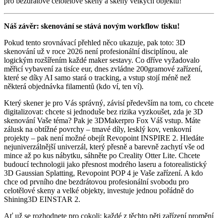
pro bezdrátové celotělové skeny a skeny velkých objektů!
Náš závěr: skenování se stává novým workflow tisku!
Pokud tento srovnávací přehled něco ukazuje, pak toto: 3D
skenování už v roce 2026 není profesionální disciplínou, ale
logickým rozšířením každé maker sestavy. Co dříve vyžadovalo
měřicí vybavení za tisíce eur, dnes zvládne 200gramové zařízení,
které se díky AI samo stará o tracking, a vstup stojí méně než
některá objednávka filamentů (kdo ví, ten ví).
Který skener je pro Vás správný, závisí především na tom, co chcete
digitalizovat: chcete si jednoduše bez rizika vyzkoušet, zda je 3D
skenování Vaše téma? Pak je 3DMakerpro Fox Váš vstup. Máte
zálusk na obtížné povrchy – tmavé díly, lesklý kov, venkovní
projekty – pak není možné obejít Revopoint INSPIRE 2. Hledáte
nejuniverzálnější univerzál, který přesně a barevně zachytí vše od
mince až po kus nábytku, sáhněte po Creality Otter Lite. Chcete
budoucí technologii jako přesnost modrého laseru a fotorealistický
3D Gaussian Splatting, Revopoint POP 4 je Vaše zařízení. A kdo
chce od prvního dne bezdrátovou profesionální svobodu pro
celotělové skeny a velké objekty, investuje jednou pořádně do
Shining3D EINSTAR 2.
Ať už se rozhodnete pro cokoli: každé z těchto pěti zařízení promění