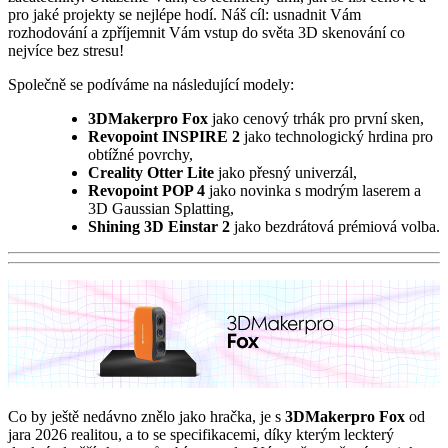
pro jaké projekty se nejlépe hodí. Náš cíl: usnadnit Vám
rozhodování a zpříjemnit Vám vstup do světa 3D skenování co
nejvíce bez stresu!
Společně se podíváme na následující modely:
3DMakerpro Fox
jako cenový trhák pro první sken,
Revopoint INSPIRE 2
jako technologický hrdina pro
obtížné povrchy,
Creality Otter Lite
jako přesný univerzál,
Revopoint POP 4
jako novinka s modrým laserem a
3D Gaussian Splatting,
Shining 3D Einstar 2
jako bezdrátová prémiová volba.
Co by ještě nedávno znělo jako hračka, je s
3DMakerpro Fox
od
jara 2026 realitou, a to se specifikacemi, díky kterým leckterý