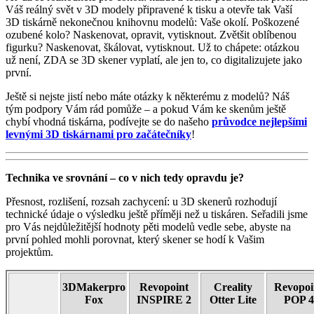
Váš reálný svět v 3D modely připravené k tisku a otevře tak Vaší
3D tiskárně nekonečnou knihovnu modelů: Vaše okolí. Poškozené
ozubené kolo? Naskenovat, opravit, vytisknout. Zvětšit oblíbenou
figurku? Naskenovat, škálovat, vytisknout. Už to chápete: otázkou
už není, ZDA se 3D skener vyplatí, ale jen to, co digitalizujete jako
první.
Ještě si nejste jistí nebo máte otázky k některému z modelů? Náš
tým podpory Vám rád pomůže – a pokud Vám ke skenům ještě
chybí vhodná tiskárna, podívejte se do našeho
průvodce nejlepšími
levnými 3D tiskárnami pro začátečníky
!
Technika ve srovnání – co v nich tedy opravdu je?
Přesnost, rozlišení, rozsah zachycení: u 3D skenerů rozhodují
technické údaje o výsledku ještě příměji než u tiskáren. Seřadili jsme
pro Vás nejdůležitější hodnoty pěti modelů vedle sebe, abyste na
první pohled mohli porovnat, který skener se hodí k Vašim
projektům.
3DMakerpro
Revopoint
Creality
Revopoi
Fox
INSPIRE 2
Otter Lite
POP 4