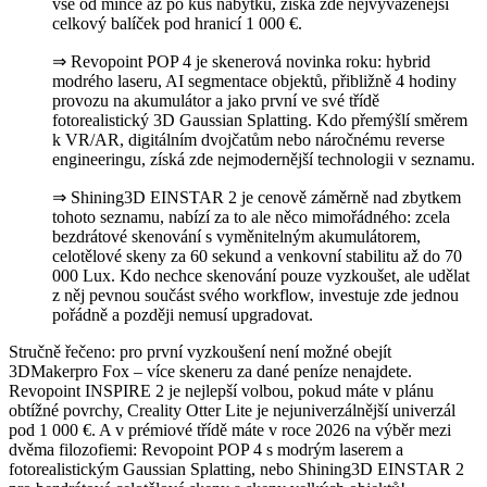
vše od mince až po kus nábytku, získá zde nejvyváženější
celkový balíček pod hranicí 1 000 €.
⇒ Revopoint POP 4 je skenerová novinka roku: hybrid
modrého laseru, AI segmentace objektů, přibližně 4 hodiny
provozu na akumulátor a jako první ve své třídě
fotorealistický 3D Gaussian Splatting. Kdo přemýšlí směrem
k VR/AR, digitálním dvojčatům nebo náročnému reverse
engineeringu, získá zde nejmodernější technologii v seznamu.
⇒ Shining3D EINSTAR 2 je cenově záměrně nad zbytkem
tohoto seznamu, nabízí za to ale něco mimořádného: zcela
bezdrátové skenování s vyměnitelným akumulátorem,
celotělové skeny za 60 sekund a venkovní stabilitu až do 70
000 Lux. Kdo nechce skenování pouze vyzkoušet, ale udělat
z něj pevnou součást svého workflow, investuje zde jednou
pořádně a později nemusí upgradovat.
Stručně řečeno: pro první vyzkoušení není možné obejít
3DMakerpro Fox – více skeneru za dané peníze nenajdete.
Revopoint INSPIRE 2 je nejlepší volbou, pokud máte v plánu
obtížné povrchy, Creality Otter Lite je nejuniverzálnější univerzál
pod 1 000 €. A v prémiové třídě máte v roce 2026 na výběr mezi
dvěma filozofiemi: Revopoint POP 4 s modrým laserem a
fotorealistickým Gaussian Splatting, nebo Shining3D EINSTAR 2