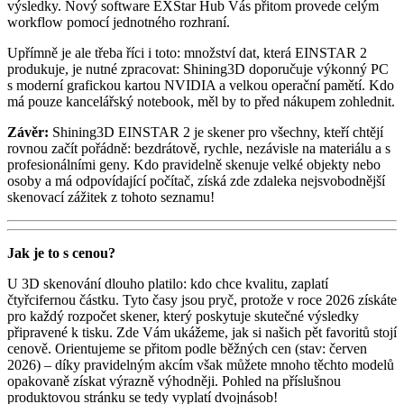
výsledky. Nový software EXStar Hub Vás přitom provede celým
workflow pomocí jednotného rozhraní.
Upřímně je ale třeba říci i toto: množství dat, která EINSTAR 2
produkuje, je nutné zpracovat: Shining3D doporučuje výkonný PC
s moderní grafickou kartou NVIDIA a velkou operační pamětí. Kdo
má pouze kancelářský notebook, měl by to před nákupem zohlednit.
Závěr:
Shining3D EINSTAR 2 je skener pro všechny, kteří chtějí
rovnou začít pořádně: bezdrátově, rychle, nezávisle na materiálu a s
profesionálními geny. Kdo pravidelně skenuje velké objekty nebo
osoby a má odpovídající počítač, získá zde zdaleka nejsvobodnější
skenovací zážitek z tohoto seznamu!
Jak je to s cenou?
U 3D skenování dlouho platilo: kdo chce kvalitu, zaplatí
čtyřcifernou částku. Tyto časy jsou pryč, protože v roce 2026 získáte
pro každý rozpočet skener, který poskytuje skutečné výsledky
připravené k tisku. Zde Vám ukážeme, jak si našich pět favoritů stojí
cenově. Orientujeme se přitom podle běžných cen (stav: červen
2026) – díky pravidelným akcím však můžete mnoho těchto modelů
opakovaně získat výrazně výhodněji. Pohled na příslušnou
produktovou stránku se tedy vyplatí dvojnásob!