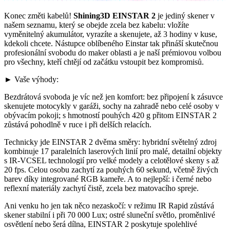
Konec změti kabelů!
Shining3D EINSTAR 2
je jediný skener v
našem seznamu, který se obejde zcela bez kabelu: vložíte
vyměnitelný akumulátor, vyrazíte a skenujete, až 3 hodiny v kuse,
kdekoli chcete. Nástupce oblíbeného Einstar tak přináší skutečnou
profesionální svobodu do maker oblasti a je naší prémiovou volbou
pro všechny, kteří chtějí od začátku vstoupit bez kompromisů.
► Vaše výhody:
Bezdrátová svoboda je víc než jen komfort: bez připojení k zásuvce
skenujete motocykly v garáži, sochy na zahradě nebo celé osoby v
obývacím pokoji; s hmotností pouhých 420 g přitom EINSTAR 2
zůstává pohodlně v ruce i při delších relacích.
Technicky jde EINSTAR 2 dvěma směry: hybridní světelný zdroj
kombinuje 17 paralelních laserových linií pro malé, detailní objekty
s IR-VCSEL technologií pro velké modely a celotělové skeny s až
20 fps. Celou osobu zachytí za pouhých 60 sekund, včetně živých
barev díky integrované RGB kameře. A to nejlepší: i černé nebo
reflexní materiály zachytí čistě, zcela bez matovacího spreje.
Ani venku ho jen tak něco nezaskočí: v režimu IR Rapid zůstává
skener stabilní i při 70 000 Lux; ostré sluneční světlo, proměnlivé
osvětlení nebo šerá dílna, EINSTAR 2 poskytuje spolehlivé