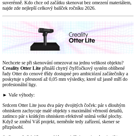
suverénně. Kdo chce od začátku skenovat bez omezení materiálem,
najde zde nejlepší celkový balíček ročníku 2026.
Nechcete se při skenování omezovat na jednu velikost objektu?
Creality Otter Lite
přináší chytrý čtyřčočkový systém oblíbené
řady Otter do cenové třídy dostupné pro ambiciózní začátečníky a
poskytuje s přesností až 0,05 mm výsledky, které už jasně míří do
profesionální ligy.
► Vaše výhody:
Srdcem Otter Lite jsou dva páry dvojitých čoček: pár s dlouhým
ohniskem zachycuje malé objekty s maximální věrností detailů,
zatímco pár s krátkým ohniskem efektivně snímá velké plochy.
Když se změní Váš projekt, neměníte tedy zařízení, skener se
přizpůsobí.