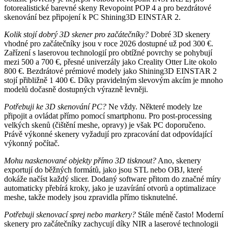
fotorealistické barevné skeny Revopoint POP 4 a pro bezdrátové
skenování bez připojení k PC Shining3D EINSTAR 2.
Kolik stojí dobrý 3D skener pro začátečníky?
Dobré 3D skenery
vhodné pro začátečníky jsou v roce 2026 dostupné už pod 300 €.
Zařízení s laserovou technologií pro obtížné povrchy se pohybují
mezi 500 a 700 €, přesné univerzály jako Creality Otter Lite okolo
800 €. Bezdrátové prémiové modely jako Shining3D EINSTAR 2
stojí přibližně 1 400 €. Díky pravidelným slevovým akcím je mnoho
modelů dočasně dostupných výrazně levněji.
Potřebuji ke 3D skenování PC?
Ne vždy. Některé modely lze
připojit a ovládat přímo pomocí smartphonu. Pro post-processing
velkých skenů (čištění meshe, opravy) je však PC doporučeno.
Právě výkonné skenery vyžadují pro zpracování dat odpovídající
výkonný počítač.
Mohu naskenované objekty přímo 3D tisknout?
Ano, skenery
exportují do běžných formátů, jako jsou STL nebo OBJ, které
dokáže načíst každý slicer. Dodaný software přitom do značné míry
automaticky přebírá kroky, jako je uzavírání otvorů a optimalizace
meshe, takže modely jsou zpravidla přímo tisknutelné.
Potřebuji skenovací sprej nebo markery?
Stále méně často! Moderní
skenery pro začátečníky zachycují díky NIR a laserové technologii