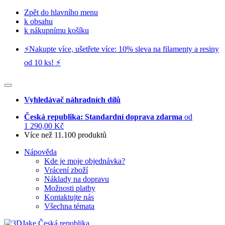
Zpět do hlavního menu
k obsahu
k nákupnímu košíku
⚡️Nakupte více, ušetřete více: 10% sleva na filamenty a resiny
od 10 ks! ⚡️
Vyhledávač náhradních dílů
Česká republika: Standardní doprava zdarma
od
1 290,00 Kč
Více než 11.100 produktů
Nápověda
Kde je moje objednávka?
Vrácení zboží
Náklady na dopravu
Možnosti platby
Kontaktujte nás
Všechna témata