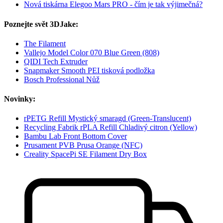
Nová tiskárna Elegoo Mars PRO - čím je tak výjimečná?
Poznejte svět 3DJake:
The Filament
Vallejo Model Color 070 Blue Green (808)
QIDI Tech Extruder
Snapmaker Smooth PEI tisková podložka
Bosch Professional Nůž
Novinky:
rPETG Refill Mystický smaragd (Green-Translucent)
Recycling Fabrik rPLA Refill Chladivý citron (Yellow)
Bambu Lab Front Bottom Cover
Prusament PVB Prusa Orange (NFC)
Creality SpacePi SE Filament Dry Box