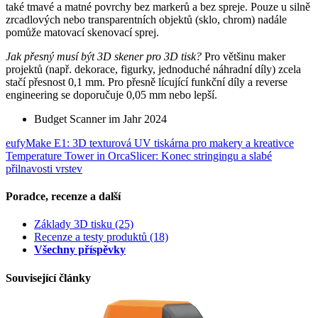
také tmavé a matné povrchy bez markerů a bez spreje. Pouze u silně
zrcadlových nebo transparentních objektů (sklo, chrom) nadále
pomůže matovací skenovací sprej.
Jak přesný musí být 3D skener pro 3D tisk?
Pro většinu maker
projektů (např. dekorace, figurky, jednoduché náhradní díly) zcela
stačí přesnost 0,1 mm. Pro přesně lícující funkční díly a reverse
engineering se doporučuje 0,05 mm nebo lepší.
Budget Scanner im Jahr 2024
eufyMake E1: 3D texturová UV tiskárna pro makery a kreativce
Temperature Tower in OrcaSlicer: Konec stringingu a slabé
přilnavosti vrstev
Poradce, recenze a další
Základy 3D tisku
(25)
Recenze a testy produktů
(18)
Všechny příspěvky
Související články