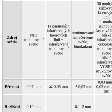
30 modr
křížový
laserový
linií
1 modr
11 paralelních
jednotli
infračervených
laserová l
strukturované
NIR
laserových
blízké
Zdroj
infračervené
strukturované
linií +
infračerv
světla
světlo,
světlo
infračervené
celoploš
binokulární
strukturované
strukturo
světlo
světlo
blízké
infračerv
VCSE
strukturo
světlo
0,03 mm
Přesnost
0,07 mm
až 0,05 mm
až 0,05 mm
0,05 mm 
(m)
Rozlišení
0,10 mm
0,1–2 mm