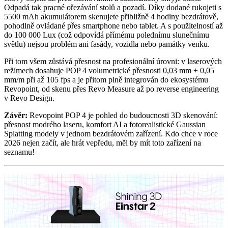
Odpadá tak pracné ořezávání stolů a pozadí. Díky dodané rukojeti s
5500 mAh akumulátorem skenujete přibližně 4 hodiny bezdrátově,
pohodlně ovládané přes smartphone nebo tablet. A s použitelností až
do 100 000 Lux (což odpovídá přímému polednímu slunečnímu
světlu) nejsou problém ani fasády, vozidla nebo památky venku.
Při tom všem zůstává přesnost na profesionální úrovni: v laserových
režimech dosahuje POP 4 volumetrické přesnosti 0,03 mm + 0,05
mm/m při až 105 fps a je přitom plně integrován do ekosystému
Revopoint, od skenu přes Revo Measure až po reverse engineering
v Revo Design.
Závěr:
Revopoint POP 4 je pohled do budoucnosti 3D skenování:
přesnost modrého laseru, komfort AI a fotorealistické Gaussian
Splatting modely v jednom bezdrátovém zařízení. Kdo chce v roce
2026 nejen začít, ale hrát vepředu, měl by mít toto zařízení na
seznamu!