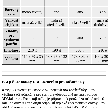
Barevný
mono textury
ano
ano
ano
sken
Velikost
malá až
malá a
malá až velká
malá až velká
objektu
středně velká
středně v
Vhodný
pro
ne
ano
ano
ano
venkovní
použití
Hmotnost
210 g
190 g
300 g
286 g
115 x 70 x 35
53 x 27 x 132
173 x 39 x
160 x 30
Velikost
mm
mm
56 mm
72 mm
FAQ: časté otázky k 3D skenerům pro začátečníky
Který 3D skener je v roce 2026 nejlepší pro začátečníky?
Pro
většinu začátečníků je pro start pravděpodobně nejlepší volbou
3DMakerpro Fox: stojí málo, je připraven k použití za méně než 10
minut a díky AI trackingu odpouští typické začátečnické chyby. Pro
obtížné povrchy je nejlepší volbou Revopoint INSPIRE 2, pro