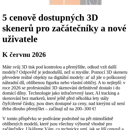
5 cenově dostupných 3D
skenerů pro začátečníky a nové
uživatele
K červnu 2026
Máte svůj 3D tisk pod kontrolou a přemýšlíte, odkud vzít další
modely? Odpověď je jednodušší, než si myslíte. Pomocí 3D skeneru
převedete reálné objekty na digitální modely: ať už jde o poškozený
náhradní díl, oblíbenou figurku nebo vlastní obličej. A to nejlepší: v
roce 2026 se profesionální 3D skenování definitivně dostalo i do
domácí dílny. Technologie jako infračervený laser, AI tracking a
skenování bez markerů, které ještě před několika lety stály
čtyřciferné částky, jsou dnes dostupné za ceny, nad kterými už není
třeba dlouho přemýšlet – začínají už na 200–300 €!
V tomto příspěvku se podíváme podrobně na pět mimořádně
oblíbených modelů, které jsou všechny výborně vhodné pro
začátečníky. Ukážeme Vám, co technicky umí, jak se liší cenově a