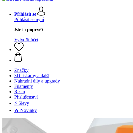
Přihlásit se
Přihlásit se nyní
Jste tu
poprvé?
Vytvořit účet
Značky
3D tiskárny a další
Náhradní díly a upgrady
Filamenty
Resin
Příslušenství
⚡ Slevy
🔥 Novinky