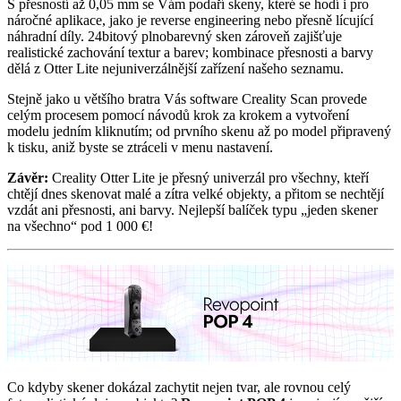
S přesností až 0,05 mm se Vám podaří skeny, které se hodí i pro
náročné aplikace, jako je reverse engineering nebo přesně lícující
náhradní díly. 24bitový plnobarevný sken zároveň zajišťuje
realistické zachování textur a barev; kombinace přesnosti a barvy
dělá z Otter Lite nejuniverzálnější zařízení našeho seznamu.
Stejně jako u většího bratra Vás software Creality Scan provede
celým procesem pomocí návodů krok za krokem a vytvoření
modelu jedním kliknutím; od prvního skenu až po model připravený
k tisku, aniž byste se ztráceli v menu nastavení.
Závěr:
Creality Otter Lite je přesný univerzál pro všechny, kteří
chtějí dnes skenovat malé a zítra velké objekty, a přitom se nechtějí
vzdát ani přesnosti, ani barvy. Nejlepší balíček typu „jeden skener
na všechno“ pod 1 000 €!
Co kdyby skener dokázal zachytit nejen tvar, ale rovnou celý