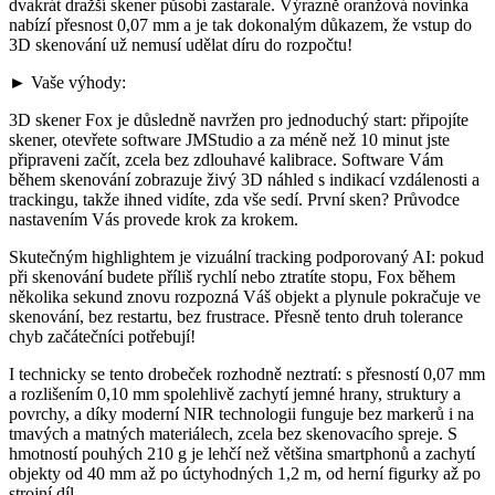
dvakrát dražší skener působí zastarale. Výrazně oranžová novinka
nabízí přesnost 0,07 mm a je tak dokonalým důkazem, že vstup do
3D skenování už nemusí udělat díru do rozpočtu!
► Vaše výhody:
3D skener Fox je důsledně navržen pro jednoduchý start: připojíte
skener, otevřete software JMStudio a za méně než 10 minut jste
připraveni začít, zcela bez zdlouhavé kalibrace. Software Vám
během skenování zobrazuje živý 3D náhled s indikací vzdálenosti a
trackingu, takže ihned vidíte, zda vše sedí. První sken? Průvodce
nastavením Vás provede krok za krokem.
Skutečným highlightem je vizuální tracking podporovaný AI: pokud
při skenování budete příliš rychlí nebo ztratíte stopu, Fox během
několika sekund znovu rozpozná Váš objekt a plynule pokračuje ve
skenování, bez restartu, bez frustrace. Přesně tento druh tolerance
chyb začátečníci potřebují!
I technicky se tento drobeček rozhodně neztratí: s přesností 0,07 mm
a rozlišením 0,10 mm spolehlivě zachytí jemné hrany, struktury a
povrchy, a díky moderní NIR technologii funguje bez markerů i na
tmavých a matných materiálech, zcela bez skenovacího spreje. S
hmotností pouhých 210 g je lehčí než většina smartphonů a zachytí
objekty od 40 mm až po úctyhodných 1,2 m, od herní figurky až po
strojní díl.