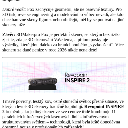
Dobré vědět:
Fox zachycuje geometrii, ale ne barevné textury. Pro
3D tisk, reverse engineering a modelování to vůbec nevadí, ale kdo
chce barevné skeny figurek nebo obličejů, měl by se podívat na jiné
skenery níže.
Závěr:
3DMakerpro Fox je perfektní skener, se kterým bez rizika
zjistíte, zda je 3D skenování Vaše téma, a přitom poskytuje
výsledky, které jdou daleko za hranici pouhého „vyzkoušení“. Více
skeneru za dané peníze v roce 2026 nikde nenajdete!
Tmavé povrchy, lesklý kov, ostré sluneční světlo: přesně situace, ve
kterých levné 3D skenery tradičně kapitulují.
Revopoint INSPIRE
2
to mění: jako jediný skener ve své cenové třídě kombinuje 11
paralelních infračervených laserových linií s infračerveným
strukturovaným světlem – technologii, která byla ještě donedávna
dostupná pouze v profesionálních zařízeních!