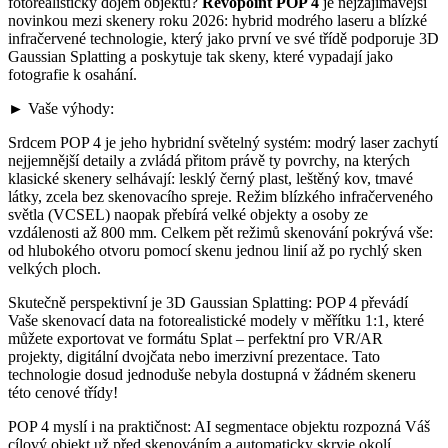
fotorealistický dojem objektu?
Revopoint POP 4
je nejzajímavější
novinkou mezi skenery roku 2026: hybrid modrého laseru a blízké
infračervené technologie, který jako první ve své třídě podporuje 3D
Gaussian Splatting a poskytuje tak skeny, které vypadají jako
fotografie k osahání.
► Vaše výhody:
Srdcem POP 4 je jeho hybridní světelný systém: modrý laser zachytí
nejjemnější detaily a zvládá přitom právě ty povrchy, na kterých
klasické skenery selhávají: lesklý černý plast, leštěný kov, tmavé
látky, zcela bez skenovacího spreje. Režim blízkého infračerveného
světla (VCSEL) naopak přebírá velké objekty a osoby ze
vzdálenosti až 800 mm. Celkem pět režimů skenování pokrývá vše:
od hlubokého otvoru pomocí skenu jednou linií až po rychlý sken
velkých ploch.
Skutečně perspektivní je 3D Gaussian Splatting: POP 4 převádí
Vaše skenovací data na fotorealistické modely v měřítku 1:1, které
můžete exportovat ve formátu Splat – perfektní pro VR/AR
projekty, digitální dvojčata nebo imerzivní prezentace. Tato
technologie dosud jednoduše nebyla dostupná v žádném skeneru
této cenové třídy!
POP 4 myslí i na praktičnost: AI segmentace objektu rozpozná Váš
cílový objekt už před skenováním a automaticky skryje okolí.