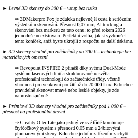
►
Levné 3D skenery do 300 € – vstup bez rizika
⇒ 3DMakerpro Fox je zdaleka nejlevnější cesta k seriózním
výsledkům skenování. Přesnost 0,07 mm, AI tracking a
skenování bez markerů za tuto cenu; to před rokem 2026
jednoduše neexistovalo. Perfektní volba, jak si vyzkoušet
tento koníček, aniž byste ukrojili z rozpočtu na další tiskárnu.
►
3D skenery vhodné pro začátečníky do 700 € – technologie bez
materiálových omezení
⇒ Revopoint INSPIRE 2 přináší díky svému Dual-Mode
systému laserových linií a strukturovaného světla
profesionální technologii do začátečnické třídy, včetně
vhodnosti pro venkovní použití až do 20 000 Lux. Kdo chce
pravidelně skenovat tmavé nebo lesklé objekty, je zde
naprosto správně.
►
Prémiové 3D skenery vhodné pro začátečníky pod 1 000 € –
přesnost na profesionální úrovni
⇒ Creality Otter Lite jako jediný ve své třídě kombinuje
čtyřčočkový systém s přesností 0,05 mm a 24bitovými
plnobarevnými skeny. Kdo chce jedním zařízením zachytit