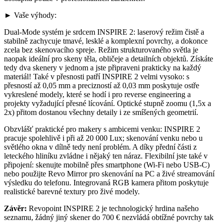
► Vaše výhody:
Dual-Mode systém je srdcem INSPIRE 2: laserový režim čistě a
stabilně zachycuje tmavé, lesklé a komplexní povrchy, a dokonce
zcela bez skenovacího spreje. Režim strukturovaného světla je
naopak ideální pro skeny těla, obličeje a detailních objektů. Získáte
tedy dva skenery v jednom a jste připraveni prakticky na každý
materiál! Také v přesnosti patří INSPIRE 2 velmi vysoko: s
přesností až 0,05 mm a precizností až 0,03 mm poskytuje ostře
vykreslené modely, které se hodí i pro reverse engineering a
projekty vyžadující přesné lícování. Optické stupně zoomu (1,5x a
2x) přitom dostanou všechny detaily i ze smíšených geometrií.
Obzvlášť praktické pro makery s ambicemi venku: INSPIRE 2
pracuje spolehlivě i při až 20 000 Lux; skenování venku nebo u
světlého okna v dílně tedy není problém. A díky přední části z
leteckého hliníku zvládne i nějaký ten náraz. Flexibilní jste také v
připojení: skenujte mobilně přes smartphone (Wi-Fi nebo USB-C)
nebo použijte Revo Mirror pro skenování na PC a živé streamování
výsledku do telefonu. Integrovaná RGB kamera přitom poskytuje
realistické barevné textury pro živé modely.
Závěr:
Revopoint INSPIRE 2 je technologický hrdina našeho
seznamu, žádný jiný skener do 700 € nezvládá obtížné povrchy tak