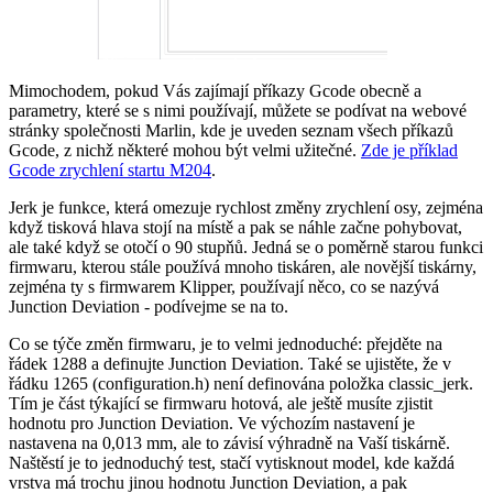
Mimochodem, pokud Vás zajímají příkazy Gcode obecně a
parametry, které se s nimi používají, můžete se podívat na webové
stránky společnosti Marlin, kde je uveden seznam všech příkazů
Gcode, z nichž některé mohou být velmi užitečné.
Zde je příklad
Gcode zrychlení startu M204
.
Jerk je funkce, která omezuje rychlost změny zrychlení osy, zejména
když tisková hlava stojí na místě a pak se náhle začne pohybovat,
ale také když se otočí o 90 stupňů. Jedná se o poměrně starou funkci
firmwaru, kterou stále používá mnoho tiskáren, ale novější tiskárny,
zejména ty s firmwarem Klipper, používají něco, co se nazývá
Junction Deviation - podívejme se na to.
Co se týče změn firmwaru, je to velmi jednoduché: přejděte na
řádek 1288 a definujte Junction Deviation. Také se ujistěte, že v
řádku 1265 (configuration.h) není definována položka classic_jerk.
Tím je část týkající se firmwaru hotová, ale ještě musíte zjistit
hodnotu pro Junction Deviation. Ve výchozím nastavení je
nastavena na 0,013 mm, ale to závisí výhradně na Vaší tiskárně.
Naštěstí je to jednoduchý test, stačí vytisknout model, kde každá
vrstva má trochu jinou hodnotu Junction Deviation, a pak