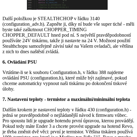
Další položkou je STEALTHCHOP v řádku 3140
(configuration_adv.h). Zapněte ji, díky ní bude vše super tiché - měli
byste také zaškrtnout CHOPPER_TIMING
CHOPPER_DEFAULT hned pod ní. S největší pravděpodobností
používáte 24V tiskárnu, takže ji nastavte na 24 V. Možnost použití
Stealthchopu samozřejmě závisí také na Vašem ovladači, ale většina
z nich to dnes naštěstí zvládá.
6. Ovládání PSU
Vrtátíme-li se k souboru Configuration.h, v řádku 388 najdeme
ovládání PSU (configuration.h), které může být zajímavé, pokud
chceme automaticky vypnout naši tiskárnu po dokončení tiskové
úlohy.
7. Nastavení teploty - termistor a maximální/minimální teplota
Dalším krokem je nastavení teploty v řádku 430 (configuration.h) -
jedná se pravděpodobně o nejžádanější návod k firmwaru vůbec.
Pro spoustu lidí je upgrade hotendu první úpravou, kterou provádějí.
Pokud tedy máte Ender 3 a chcete provést upgrade na hotend Revo,
je třeba změnit dvě věci: první je termistor. Většina tiskáren používá