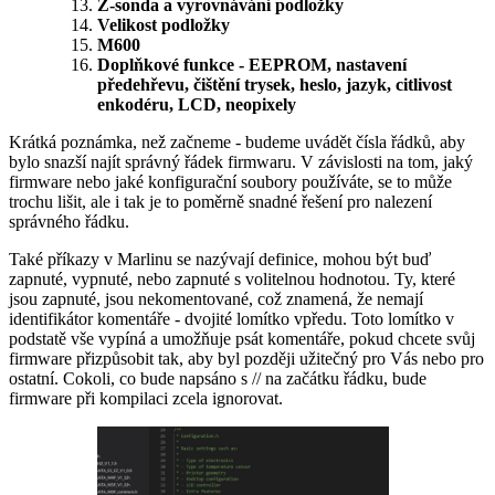
Z-sonda a vyrovnávání podložky
Velikost podložky
M600
Doplňkové funkce - EEPROM, nastavení
předehřevu, čištění trysek, heslo, jazyk, citlivost
enkodéru, LCD, neopixely
Krátká poznámka, než začneme - budeme uvádět čísla řádků, aby
bylo snazší najít správný řádek firmwaru. V závislosti na tom, jaký
firmware nebo jaké konfigurační soubory používáte, se to může
trochu lišit, ale i tak je to poměrně snadné řešení pro nalezení
správného řádku.
Také příkazy v Marlinu se nazývají definice, mohou být buď
zapnuté, vypnuté, nebo zapnuté s volitelnou hodnotou. Ty, které
jsou zapnuté, jsou nekomentované, což znamená, že nemají
identifikátor komentáře - dvojité lomítko vpředu. Toto lomítko v
podstatě vše vypíná a umožňuje psát komentáře, pokud chcete svůj
firmware přizpůsobit tak, aby byl později užitečný pro Vás nebo pro
ostatní. Cokoli, co bude napsáno s // na začátku řádku, bude
firmware při kompilaci zcela ignorovat.