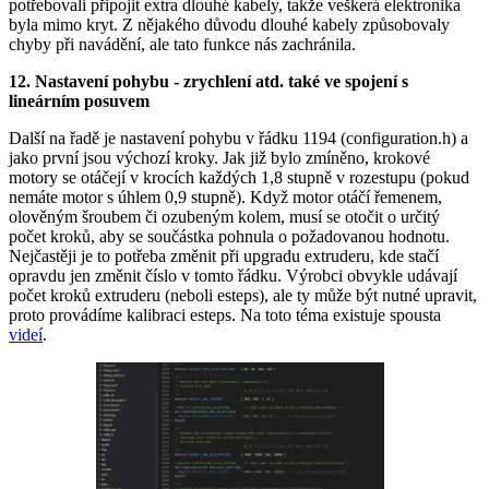
potřebovali připojit extra dlouhé kabely, takže veškerá elektronika
byla mimo kryt. Z nějakého důvodu dlouhé kabely způsobovaly
chyby při navádění, ale tato funkce nás zachránila.
12. Nastavení pohybu - zrychlení atd. také ve spojení s
lineárním posuvem
Další na řadě je nastavení pohybu v řádku 1194 (configuration.h) a
jako první jsou výchozí kroky. Jak již bylo zmíněno, krokové
motory se otáčejí v krocích každých 1,8 stupně v rozestupu (pokud
nemáte motor s úhlem 0,9 stupně). Když motor otáčí řemenem,
olověným šroubem či ozubeným kolem, musí se otočit o určitý
počet kroků, aby se součástka pohnula o požadovanou hodnotu.
Nejčastěji je to potřeba změnit při upgradu extruderu, kde stačí
opravdu jen změnit číslo v tomto řádku. Výrobci obvykle udávají
počet kroků extruderu (neboli esteps), ale ty může být nutné upravit,
proto provádíme kalibraci esteps. Na toto téma existuje spousta
videí
.