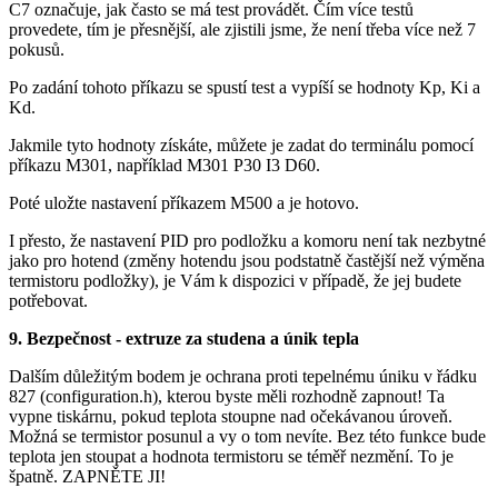
C7 označuje, jak často se má test provádět. Čím více testů
provedete, tím je přesnější, ale zjistili jsme, že není třeba více než 7
pokusů.
Po zadání tohoto příkazu se spustí test a vypíší se hodnoty Kp, Ki a
Kd.
Jakmile tyto hodnoty získáte, můžete je zadat do terminálu pomocí
příkazu M301, například M301 P30 I3 D60.
Poté uložte nastavení příkazem M500 a je hotovo.
I přesto, že nastavení PID pro podložku a komoru není tak nezbytné
jako pro hotend (změny hotendu jsou podstatně častější než výměna
termistoru podložky), je Vám k dispozici v případě, že jej budete
potřebovat.
9. Bezpečnost - extruze za studena a únik tepla
Dalším důležitým bodem je ochrana proti tepelnému úniku v řádku
827 (configuration.h), kterou byste měli rozhodně zapnout! Ta
vypne tiskárnu, pokud teplota stoupne nad očekávanou úroveň.
Možná se termistor posunul a vy o tom nevíte. Bez této funkce bude
teplota jen stoupat a hodnota termistoru se téměř nezmění. To je
špatně. ZAPNĚTE JI!