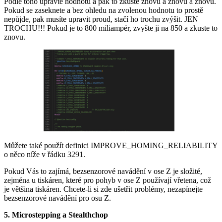
Podle toho upravte hodnotu a pak to zkuste znovu a znovu a znovu.
Pokud se zaseknete a bez ohledu na zvolenou hodnotu to prostě
nepůjde, pak musíte upravit proud, stačí ho trochu zvýšit. JEN
TROCHU!!! Pokud je to 800 miliampér, zvyšte ji na 850 a zkuste to
znovu.
Můžete také použít definici IMPROVE_HOMING_RELIABILITY
o něco níže v řádku 3291.
Pokud Vás to zajímá, bezsenzorové navádění v ose Z je složité,
zejména u tiskáren, které pro pohyb v ose Z používají vřetena, což
je většina tiskáren. Chcete-li si zde ušetřit problémy, nezapínejte
bezsenzorové navádění pro osu Z.
5. Microstepping a Stealthchop