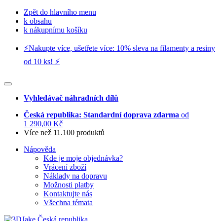
Zpět do hlavního menu
k obsahu
k nákupnímu košíku
⚡️Nakupte více, ušetřete více: 10% sleva na filamenty a resiny
od 10 ks! ⚡️
Vyhledávač náhradních dílů
Česká republika: Standardní doprava zdarma
od
1 290,00 Kč
Více než 11.100 produktů
Nápověda
Kde je moje objednávka?
Vrácení zboží
Náklady na dopravu
Možnosti platby
Kontaktujte nás
Všechna témata