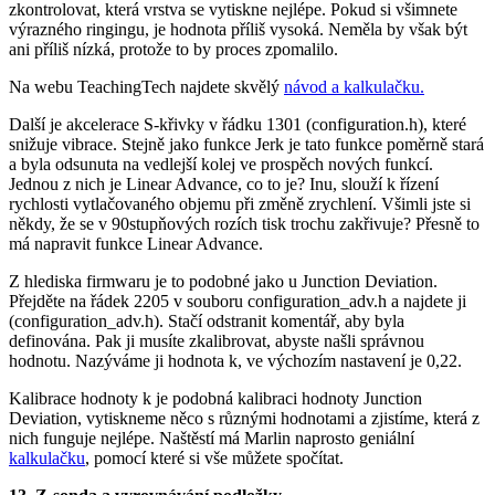
zkontrolovat, která vrstva se vytiskne nejlépe. Pokud si všimnete
výrazného ringingu, je hodnota příliš vysoká. Neměla by však být
ani příliš nízká, protože to by proces zpomalilo.
Na webu TeachingTech najdete skvělý
návod a kalkulačku.
Další je akcelerace S-křivky v řádku 1301 (configuration.h), které
snižuje vibrace. Stejně jako funkce Jerk je tato funkce poměrně stará
a byla odsunuta na vedlejší kolej ve prospěch nových funkcí.
Jednou z nich je Linear Advance, co to je? Inu, slouží k řízení
rychlosti vytlačovaného objemu při změně zrychlení. Všimli jste si
někdy, že se v 90stupňových rozích tisk trochu zakřivuje? Přesně to
má napravit funkce Linear Advance.
Z hlediska firmwaru je to podobné jako u Junction Deviation.
Přejděte na řádek 2205 v souboru configuration_adv.h a najdete ji
(configuration_adv.h). Stačí odstranit komentář, aby byla
definována. Pak ji musíte zkalibrovat, abyste našli správnou
hodnotu. Nazýváme ji hodnota k, ve výchozím nastavení je 0,22.
Kalibrace hodnoty k je podobná kalibraci hodnoty Junction
Deviation, vytiskneme něco s různými hodnotami a zjistíme, která z
nich funguje nejlépe. Naštěstí má Marlin naprosto geniální
kalkulačku
, pomocí které si vše můžete spočítat.