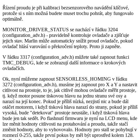
Řízení proudu je při kalibraci bezsenzorového navádění klíčové,
protože si s ním možná budete muset trochu pohrát, aby fungovalo
optimálně.
MONITOR_DRIVER_STATUS se nachází v řádku 3204
(configuration_adv.h) - pravidelně kontroluje ovladače a zjišťuje
jejich stav. Marlin může automaticky snížit proud ovladače, pokud
ovladač hlásí varování o překročení teploty. Proto ji zapněte.
V řádku 3317 (configuration_adv.h) můžete také zapnout funkci
TMC_DEBUG, kde se zobrazují další informace o krokových
ovladačích.
Ok, nyní můžeme zapnout SENSORLESS_HOMING v řádku
3272 (configuration_adv.h), musíme jej zapnout pro X a Y a nastavit
citlivost na prostoje, to je, jak citlivě mohou ovladače měřit prostoje,
tj. když motor posune tiskovou hlavu na jednu stranu své osy a
narazí na její konec. Pokud je příliš nízká, nezjistí nic a bude dál
otáčet motorem, i když tisková hlava narazí do strany, pokud je příliš
vysoká, bude "detekovat" prostoje neustále, i když tisková hlava
bude jen tak sedět. Po flashnutí firmwaru je nyní na LCD menu, kde
lze měnit hodnoty citlivosti na protahování a proudu, takže stačí
změnit hodnoty, aby to vyhovovalo. Hodnoty pro stall se pohybují v
rozmezí 0-255, takže první pokus by měl být uprostřed kolem 128.