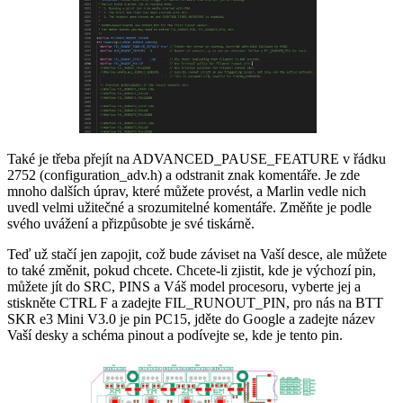
Také je třeba přejít na ADVANCED_PAUSE_FEATURE v řádku
2752 (configuration_adv.h) a odstranit znak komentáře. Je zde
mnoho dalších úprav, které můžete provést, a Marlin vedle nich
uvedl velmi užitečné a srozumitelné komentáře. Změňte je podle
svého uvážení a přizpůsobte je své tiskárně.
Teď už stačí jen zapojit, což bude záviset na Vaší desce, ale můžete
to také změnit, pokud chcete. Chcete-li zjistit, kde je výchozí pin,
můžete jít do SRC, PINS a Váš model procesoru, vyberte jej a
stiskněte CTRL F a zadejte FIL_RUNOUT_PIN, pro nás na BTT
SKR e3 Mini V3.0 je pin PC15, jděte do Google a zadejte název
Vaší desky a schéma pinout a podívejte se, kde je tento pin.