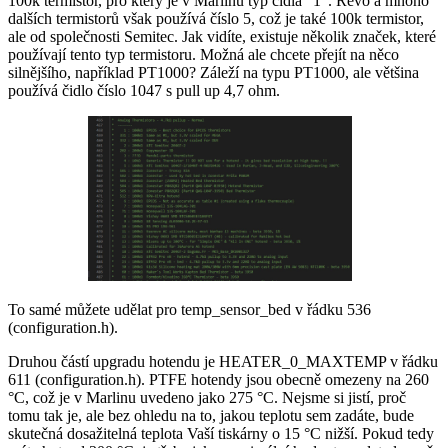
100k termistor, pro který je v Marlinu typ čidla "1". Revo a mnoho
dalších termistorů však používá číslo 5, což je také 100k termistor,
ale od společnosti Semitec. Jak vidíte, existuje několik značek, které
používají tento typ termistoru. Možná ale chcete přejít na něco
silnějšího, například PT1000? Záleží na typu PT1000, ale většina
používá čidlo číslo 1047 s pull up 4,7 ohm.
To samé můžete udělat pro temp_sensor_bed v řádku 536
(configuration.h).
Druhou částí upgradu hotendu je HEATER_0_MAXTEMP v řádku
611 (configuration.h). PTFE hotendy jsou obecně omezeny na 260
°C, což je v Marlinu uvedeno jako 275 °C. Nejsme si jistí, proč
tomu tak je, ale bez ohledu na to, jakou teplotu sem zadáte, bude
skutečná dosažitelná teplota Vaší tiskárny o 15 °C nižší. Pokud tedy