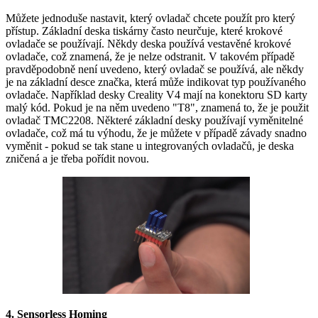
Můžete jednoduše nastavit, který ovladač chcete použít pro který
přístup. Základní deska tiskárny často neurčuje, které krokové
ovladače se používají. Někdy deska používá vestavěné krokové
ovladače, což znamená, že je nelze odstranit. V takovém případě
pravděpodobně není uvedeno, který ovladač se používá, ale někdy
je na základní desce značka, která může indikovat typ používaného
ovladače. Například desky Creality V4 mají na konektoru SD karty
malý kód. Pokud je na něm uvedeno "T8", znamená to, že je použit
ovladač TMC2208. Některé základní desky používají vyměnitelné
ovladače, což má tu výhodu, že je můžete v případě závady snadno
vyměnit - pokud se tak stane u integrovaných ovladačů, je deska
zničená a je třeba pořídit novou.
4. Sensorless Homing