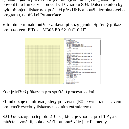
povolit tuto funkci v nabídce LCD v řádku 803. Další metodou by
bylo připojení tiskárny k počítači přes USB a použití terminálového
programu, například Pronterface.
V tomto terminálu můžete zadávat příkazy gcode. Správný příkaz
pro nastavení PID je "M303 E0 S210 C10 U".
Zde je M303 příkazem pro spuštění procesu ladění.
E0 odkazuje na ohřívač, který používáte (E0 je výchozí nastavení
pro téměř všechny tiskárny s jedním extruderem).
S210 odkazuje na teplotu 210 °C, která je vhodná pro PLA, ale
můžete ji změnit, pokud většinou používáte jiné filamenty.