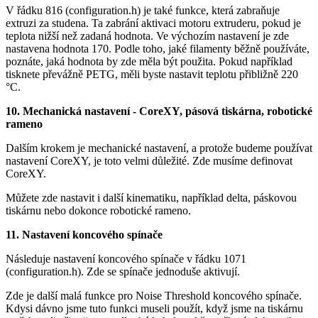
V řádku 816 (configuration.h) je také funkce, která zabraňuje
extruzi za studena. Ta zabrání aktivaci motoru extruderu, pokud je
teplota nižší než zadaná hodnota. Ve výchozím nastavení je zde
nastavena hodnota 170. Podle toho, jaké filamenty běžně používáte,
poznáte, jaká hodnota by zde měla být použita. Pokud například
tisknete převážně PETG, měli byste nastavit teplotu přibližně 220
°C.
10. Mechanická nastavení - CoreXY, pásová tiskárna, robotické
rameno
Dalším krokem je mechanické nastavení, a protože budeme používat
nastavení CoreXY, je toto velmi důležité. Zde musíme definovat
CoreXY.
Můžete zde nastavit i další kinematiku, například delta, páskovou
tiskárnu nebo dokonce robotické rameno.
11. Nastavení koncového spínače
Následuje nastavení koncového spínače v řádku 1071
(configuration.h). Zde se spínače jednoduše aktivují.
Zde je další malá funkce pro Noise Threshold koncového spínače.
Kdysi dávno jsme tuto funkci museli použít, když jsme na tiskárnu