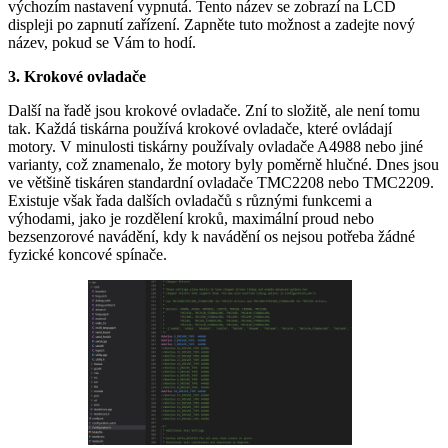
výchozím nastavení vypnutá. Tento název se zobrazí na LCD
displeji po zapnutí zařízení. Zapněte tuto možnost a zadejte nový
název, pokud se Vám to hodí.
3. Krokové ovladače
Další na řadě jsou krokové ovladače. Zní to složitě, ale není tomu
tak. Každá tiskárna používá krokové ovladače, které ovládají
motory. V minulosti tiskárny používaly ovladače A4988 nebo jiné
varianty, což znamenalo, že motory byly poměrně hlučné. Dnes jsou
ve většině tiskáren standardní ovladače TMC2208 nebo TMC2209.
Existuje však řada dalších ovladačů s různými funkcemi a
výhodami, jako je rozdělení kroků, maximální proud nebo
bezsenzorové navádění, kdy k navádění os nejsou potřeba žádné
fyzické koncové spínače.