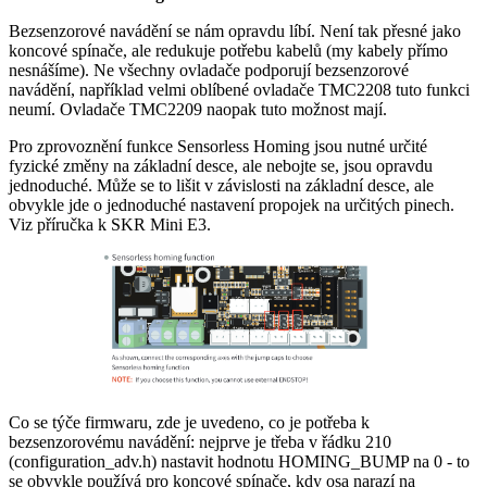
Bezsenzorové navádění se nám opravdu líbí. Není tak přesné jako
koncové spínače, ale redukuje potřebu kabelů (my kabely přímo
nesnášíme). Ne všechny ovladače podporují bezsenzorové
navádění, například velmi oblíbené ovladače TMC2208 tuto funkci
neumí. Ovladače TMC2209 naopak tuto možnost mají.
Pro zprovoznění funkce Sensorless Homing jsou nutné určité
fyzické změny na základní desce, ale nebojte se, jsou opravdu
jednoduché. Může se to lišit v závislosti na základní desce, ale
obvykle jde o jednoduché nastavení propojek na určitých pinech.
Viz příručka k SKR Mini E3.
Co se týče firmwaru, zde je uvedeno, co je potřeba k
bezsenzorovému navádění: nejprve je třeba v řádku 210
(configuration_adv.h) nastavit hodnotu HOMING_BUMP na 0 - to
se obvykle používá pro koncové spínače, kdy osa narazí na