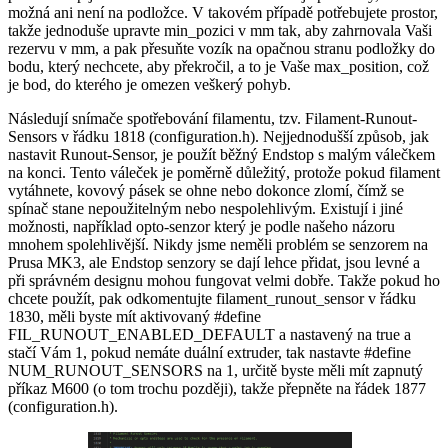
možná ani není na podložce. V takovém případě potřebujete prostor,
takže jednoduše upravte min_pozici v mm tak, aby zahrnovala Vaši
rezervu v mm, a pak přesuňte vozík na opačnou stranu podložky do
bodu, který nechcete, aby překročil, a to je Vaše max_position, což
je bod, do kterého je omezen veškerý pohyb.
Následují snímače spotřebování filamentu, tzv. Filament-Runout-
Sensors v řádku 1818 (configuration.h). Nejjednodušší způsob, jak
nastavit Runout-Sensor, je použít běžný Endstop s malým válečkem
na konci. Tento váleček je poměrně důležitý, protože pokud filament
vytáhnete, kovový pásek se ohne nebo dokonce zlomí, čímž se
spínač stane nepoužitelným nebo nespolehlivým. Existují i jiné
možnosti, například opto-senzor který je podle našeho názoru
mnohem spolehlivější. Nikdy jsme neměli problém se senzorem na
Prusa MK3, ale Endstop senzory se dají lehce přidat, jsou levné a
při správném designu mohou fungovat velmi dobře. Takže pokud ho
chcete použít, pak odkomentujte filament_runout_sensor v řádku
1830, měli byste mít aktivovaný #define
FIL_RUNOUT_ENABLED_DEFAULT a nastavený na true a
stačí Vám 1, pokud nemáte duální extruder, tak nastavte #define
NUM_RUNOUT_SENSORS na 1, určitě byste měli mít zapnutý
příkaz M600 (o tom trochu později), takže přepněte na řádek 1877
(configuration.h).