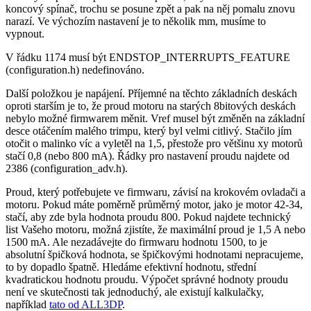
koncový spínač, trochu se posune zpět a pak na něj pomalu znovu
narazí. Ve výchozím nastavení je to několik mm, musíme to
vypnout.
V řádku 1174 musí být ENDSTOP_INTERRUPTS_FEATURE
(configuration.h) nedefinováno.
Další položkou je napájení. Příjemné na těchto základních deskách
oproti starším je to, že proud motoru na starých 8bitových deskách
nebylo možné firmwarem měnit. Vref musel být změněn na základní
desce otáčením malého trimpu, který byl velmi citlivý. Stačilo jím
otočit o malinko víc a vyletěl na 1,5, přestože pro většinu xy motorů
stačí 0,8 (nebo 800 mA). Řádky pro nastavení proudu najdete od
2386 (configuration_adv.h).
Proud, který potřebujete ve firmwaru, závisí na krokovém ovladači a
motoru. Pokud máte poměrně průměrný motor, jako je motor 42-34,
stačí, aby zde byla hodnota proudu 800. Pokud najdete technický
list Vašeho motoru, možná zjistíte, že maximální proud je 1,5 A nebo
1500 mA. Ale nezadávejte do firmwaru hodnotu 1500, to je
absolutní špičková hodnota, se špičkovými hodnotami nepracujeme,
to by dopadlo špatně. Hledáme efektivní hodnotu, střední
kvadratickou hodnotu proudu. Výpočet správné hodnoty proudu
není ve skutečnosti tak jednoduchý, ale existují kalkulačky,
například
tato od ALL3DP
.