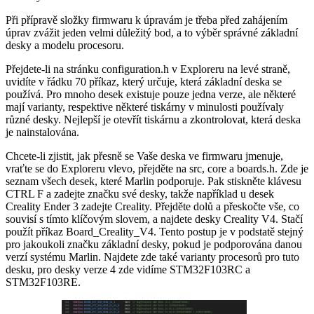
Při přípravě složky firmwaru k úpravám je třeba před zahájením
úprav zvážit jeden velmi důležitý bod, a to výběr správné základní
desky a modelu procesoru.
Přejdete-li na stránku configuration.h v Exploreru na levé straně,
uvidíte v řádku 70 příkaz, který určuje, která základní deska se
používá. Pro mnoho desek existuje pouze jedna verze, ale některé
mají varianty, respektive některé tiskárny v minulosti používaly
různé desky. Nejlepší je otevřít tiskárnu a zkontrolovat, která deska
je nainstalována.
Chcete-li zjistit, jak přesně se Vaše deska ve firmwaru jmenuje,
vraťte se do Exploreru vlevo, přejděte na src, core a boards.h. Zde je
seznam všech desek, které Marlin podporuje. Pak stiskněte klávesu
CTRL F a zadejte značku své desky, takže například u desek
Creality Ender 3 zadejte Creality. Přejděte dolů a přeskočte vše, co
souvisí s tímto klíčovým slovem, a najdete desky Creality V4. Stačí
použít příkaz Board_Creality_V4. Tento postup je v podstatě stejný
pro jakoukoli značku základní desky, pokud je podporována danou
verzí systému Marlin. Najdete zde také varianty procesorů pro tuto
desku, pro desky verze 4 zde vidíme STM32F103RC a
STM32F103RE.