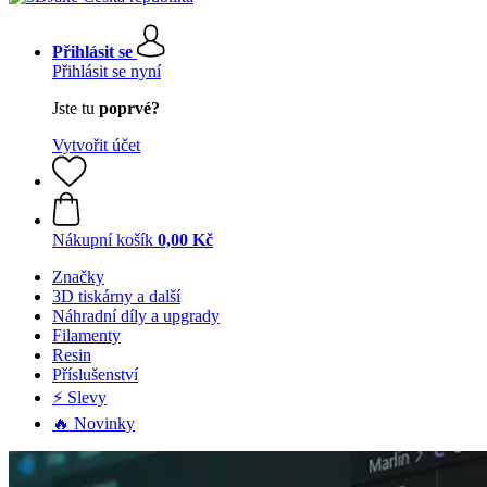
Přihlásit se
Přihlásit se nyní
Jste tu
poprvé?
Vytvořit účet
Nákupní košík
0,00 Kč
Značky
3D tiskárny a další
Náhradní díly a upgrady
Filamenty
Resin
Příslušenství
⚡ Slevy
🔥 Novinky