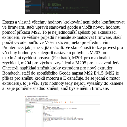
Esteps a vlastně všechny hodnoty krokování není třeba konfigurovat
ve firmwaru, stačí upravit startovací gcode a vložit novou hodnotu
pomocí příkazu M92. To je nejjednodušší způsob při aktualizaci
extruderu, ve většině případů nemusíte aktualizovat firmware, stačí
použít Gcode buďto ve Vašem sliceru, nebo prostřednictvím
Pronterface, jak jsme si již ukázali. Ve skutečnosti to lze provést pro
všechny hodnoty v kategorii nastavení pohybu s M203 pro
maximální rychlost posuvu (Feedrate), M201 pro maximální
zrychlení, m204 pro výchozí zrychlení a M205 pro nastavení Jerk.
Chcete-li například změnit kroky extruderu pro nový extruder
Bondtech, stačí do spouštěcího Gcode napsat M92 E415 (M92 je
příkaz pro změnu kroků motoru a E označuje, že se jedná o motor
extruderu), to je vše. Tyto hodnoty tedy nejsou vytesány do kamene
a lze je poměrně snadno změnit, aniž byste měnili firmware.