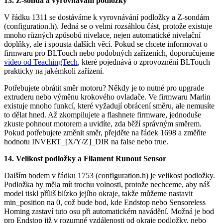
13. Z-sonda a vyrovnávání podložky
V řádku 1311 se dostáváme k vyrovnávání podložky a Z-sondám
(configuration.h). Jedná se o velmi rozsáhlou část, protože existuje
mnoho různých způsobů nivelace, nejen automatické nivelační
doplňky, ale i spousta dalších věcí. Pokud se chcete informovat o
firmwaru pro BLTouch nebo podobných zařízeních, doporučujeme
video od TeachingTech
, které pojednává o zprovoznění BLTouch
prakticky na jakémkoli zařízení.
Potřebujete obrátit směr motoru? Někdy je to nutné pro upgrade
extruderu nebo výměnu krokového ovladače. Ve firmwaru Marlin
existuje mnoho funkcí, které vyžadují obrácení směru, ale nemusíte
to dělat hned. Až zkompilujete a flashnete firmware, jednoduše
zkuste pohnout motorem a uvidíte, zda běží správným směrem.
Pokud potřebujete změnit směr, přejděte na řádek 1698 a změňte
hodnotu INVERT_[X/Y/Z]_DIR na false nebo true.
14. Velikost podložky a Filament Runout Sensor
Dalším bodem v řádku 1753 (configuration.h) je velikost podložky.
Podložka by měla mít trochu volnosti, protože nechceme, aby náš
model tiskl příliš blízko jejího okraje, takže můžeme nastavit
min_position na 0, což bude bod, kde Endstop nebo Sensoreless
Homing zastaví tuto osu při automatickém navádění. Možná je bod
pro Endstop již v rozumné vzdálenosti od okraje podložky, nebo