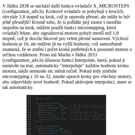
V řádku 2838 se nachází další funkce ovladače X_MICROSTEPS
(configuration_adv.h). Krokové ovladače se pohybují v krocích,
obvykle 1,8 stupně na krok, což je opravdu přesné, ale může to být
ještě přesnější? Kromě toho, že si pořídíte jiný motor s menším
stupněm na krok, můžete použít funkci microstepping, která
ovladači řekne, aby signalizoval motoru pohyb menší než 1,8
stupně, což je docela šikovné pro velmi přesné nastavení. Výchozí
hodnota je 16, ale můžete jít na vyšší hodnotu, což samozřejmě
znamená, že se změní i počet kroků potřebných k posunutí motoru o
určitou vzdálenost. Proto má Marlin v řádku 2833
(configuration_adv.h) úžasnou funkci Interpolate, která, pokud ji
nastavíte na true, automaticky "interpoluje" každou hodnotu kroku
motoru, takže nemusíte nic měnit ručně. Pokud tedy změníte
microstepping z 16 na 32, musíte upravit kroky pro všechny motory,
aby odpovídaly nové hodnotě. Pokud aktivujete interpolaci, stane se
tak automaticky.