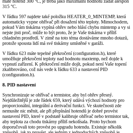
máte hotend 300 °C, je třeba jako maximální hodnotu zadat alespoň
315 °C.
V řádku 597 najdete také položku HEATER_0_MINTEMP, která
automaticky vypne ohřívač při dosažení této teploty. Mimochodem,
pokud Vám tiskárna vypíná ohřev nebo hlásí chybu mintemp a vy si
nejste jisti proč, může to být proto, že je Vaše tiskárna v příliš
chladném prostředí. V zimě na toto téma dostáváme mnoho dotazů,
protože spousta lidí má své tiskárny umístěné v garáži.
V řádku 623 máte tepelné překročení (configuration.h), které
umožňuje překročení teploty nad hodnotu maxtemp, než dojde k
vypnutí zařízení. K překročení může dojít, pokud není Vaše topení
zkalibrováno, což nás vede k řádku 633 a nastavení PID
(configuration.h).
8. PID nastavení
Synchronizuje se ohřívač a termistor, aby byl ohřev přesný.
Nejdůležitější je zde řádek 659, který udává výchozí hodnoty pro
proporcionální, integrální a derivační funkci. Ve skutečnosti zde
nemusíte nic měnit, ale při přepínání hotendů je dobré provést
nastavení PID, které v podstatě kalibruje ohřívač nebo termistor tak,
aby teplota za chodu tiskárny příliš nekolísala. Proto bychom
doporučovali toto provést po upgradu hotendu. Existuje několik
způsobů, jak to provést, ale jedním z jednoduchých způsobů je