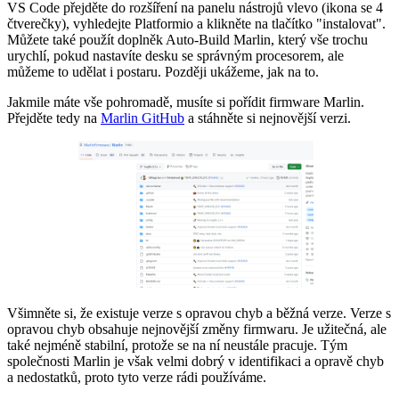
VS Code přejděte do rozšíření na panelu nástrojů vlevo (ikona se 4
čtverečky), vyhledejte Platformio a klikněte na tlačítko "instalovat".
Můžete také použít doplněk Auto-Build Marlin, který vše trochu
urychlí, pokud nastavíte desku se správným procesorem, ale
můžeme to udělat i postaru. Později ukážeme, jak na to.
Jakmile máte vše pohromadě, musíte si pořídit firmware Marlin.
Přejděte tedy na
Marlin GitHub
a stáhněte si nejnovější verzi.
Všimněte si, že existuje verze s opravou chyb a běžná verze. Verze s
opravou chyb obsahuje nejnovější změny firmwaru. Je užitečná, ale
také nejméně stabilní, protože se na ní neustále pracuje. Tým
společnosti Marlin je však velmi dobrý v identifikaci a opravě chyb
a nedostatků, proto tyto verze rádi používáme.