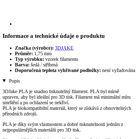
Informace a technické údaje o produktu
Značka (výrobce):
3DJAKE
Průměr:
1,75 mm
Typ výrobku:
vzorek filamentu
Barva:
šedá / stříbrná
Doporučená teplota vyhřívané podložky:
není vyžadována
Popis
3DJake PLA je snadno tisknutelný filament. PLA byl mírně
upraven, aby byl ideální pro 3D tisk. Filament má minimální míru
smrštění a po ochlazení se nekřiví.
PLA je biokompatibilní materiál, který se získává z obnovitelných
přírodních zdrojů.
PLA je díky svým vlastnostem a dobré tisknutelnosti jedním z
nejpopulárnějších materiálů pro 3D tisk.