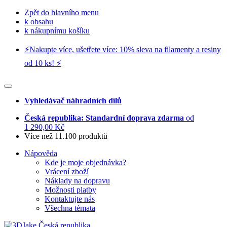
Zpět do hlavního menu
k obsahu
k nákupnímu košíku
⚡️Nakupte více, ušetřete více: 10% sleva na filamenty a resiny
od 10 ks! ⚡️
Vyhledávač náhradních dílů
Česká republika: Standardní doprava zdarma
od
1 290,00 Kč
Více než 11.100 produktů
Nápověda
Kde je moje objednávka?
Vrácení zboží
Náklady na dopravu
Možnosti platby
Kontaktujte nás
Všechna témata