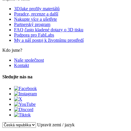
3DJake profily materiálů
Poradce, recenze a další
Nakupte více a ušetřete
Partnerský program
FAQ často kladené dotazy o 3D tisku
Podpora pro FabLabs
My a náš postoj k životnímu prostředí
Kdo jsme?
Naše společnost
Kontakt
Sledujte nás na
Upravit zemi / jazyk