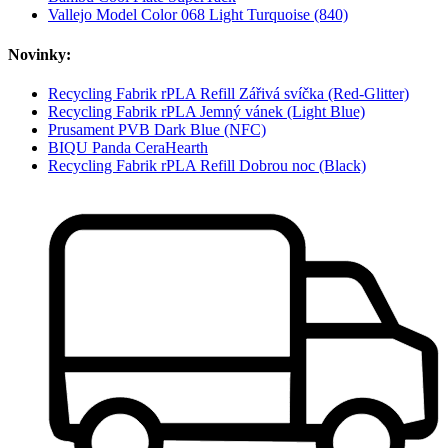
Vallejo Model Color 068 Light Turquoise (840)
Novinky:
Recycling Fabrik rPLA Refill Zářivá svíčka (Red-Glitter)
Recycling Fabrik rPLA Jemný vánek (Light Blue)
Prusament PVB Dark Blue (NFC)
BIQU Panda CeraHearth
Recycling Fabrik rPLA Refill Dobrou noc (Black)