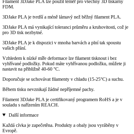
Filament 3DJake PLA lze použít téměř pro všechny 3D tiskárny
FDM.
3DJake PLA je tvrdší a méně lámavý než běžný filament PLA.
3DJake PLA má vynikající toleranci průměru a kruhovitosti, což je
pro 3D tisk nezbytné.
3DJake PLA je k dispozici v mnoha barvách a plní tak spoustu
vašich přání.
Vzhledem k nízké míře deformace lze filament tisknout i bez
vyhřívané podložky. Pokud máte vyhřívanou podložku, můžete ji
nastavit na přibližně 40-60 °C.
Doporučuje se uchovávat filamenty v chladu (15-25°C) a suchu.
Během tisku nevznikají žádné nepříjemné pachy.
Filament 3DJake PLA je certifikovaný programem RoHS a je v
souladu s nařízením REACH.
Další informace
Každá cívka je zapečetěna. Produkty a obaly jsou vyráběny v
Evropě.