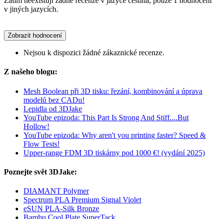
Zatím neexistují žádné recenze v jazyce čeština, pouze 1 hodnocení
v jiných jazycích.
Zobrazit hodnocení
Nejsou k dispozici žádné zákaznické recenze.
Z našeho blogu:
Mesh Boolean při 3D tisku: řezání, kombinování a úprava
modelů bez CADu!
Lepidla od 3DJake
YouTube epizoda: This Part Is Strong And Stiff....But
Hollow!
YouTube epizoda: Why aren't you printing faster? Speed &
Flow Tests!
Upper-range FDM 3D tiskárny pod 1000 €! (vydání 2025)
Poznejte svět 3DJake:
DIAMANT Polymer
Spectrum PLA Premium Signal Violet
eSUN PLA-Silk Bronze
Bambu Cool Plate SuperTack