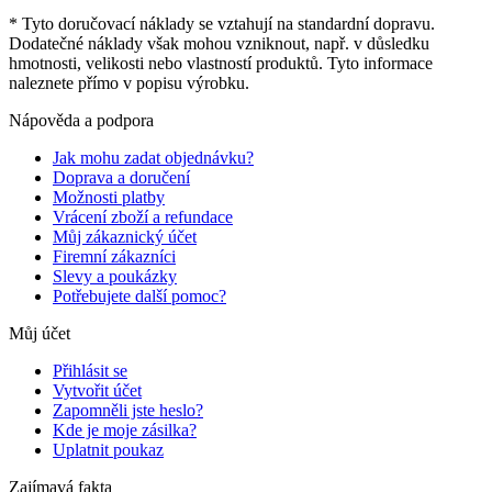
* Tyto doručovací náklady se vztahují na standardní dopravu.
Dodatečné náklady však mohou vzniknout, např. v důsledku
hmotnosti, velikosti nebo vlastností produktů. Tyto informace
naleznete přímo v popisu výrobku.
Nápověda a podpora
Jak mohu zadat objednávku?
Doprava a doručení
Možnosti platby
Vrácení zboží a refundace
Můj zákaznický účet
Firemní zákazníci
Slevy a poukázky
Potřebujete další pomoc?
Můj účet
Přihlásit se
Vytvořit účet
Zapomněli jste heslo?
Kde je moje zásilka?
Uplatnit poukaz
Zajímavá fakta