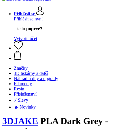
Přihlásit se
Přihlásit se nyní
Jste tu
poprvé?
Vytvořit účet
Značky
3D tiskárny a další
Náhradní díly a upgrady
Filamenty
Resin
Příslušenství
⚡ Slevy
🔥 Novinky
3DJAKE
PLA Dark Grey -