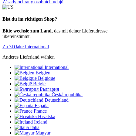
Zásady ochrany osobních údajů
Bist du im richtigen Shop?
Bitte wechsle zum Land
, das mit deiner Lieferadresse
übereinstimmt.
Zu 3DJake International
Anderes Lieferland wählen
International
Belgien
Belgique
België
България
Česká republika
Deutschland
España
France
Hrvatska
Ireland
Italia
Magyar