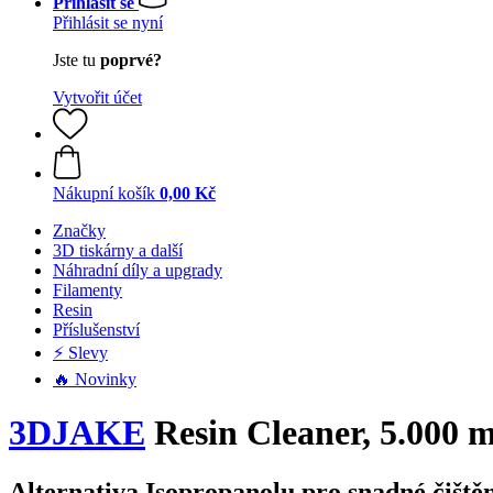
Přihlásit se
Přihlásit se nyní
Jste tu
poprvé?
Vytvořit účet
Nákupní košík
0,00 Kč
Značky
3D tiskárny a další
Náhradní díly a upgrady
Filamenty
Resin
Příslušenství
⚡ Slevy
🔥 Novinky
3DJAKE
Resin Cleaner, 5.000 m
Alternativa Isopropanolu pro snadné čiště