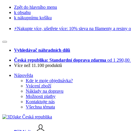
Zpět do hlavního menu
k obsahu
k nákupnímu košíku
⚡️Nakupte více, ušetřete více: 10% sleva na filamenty a resiny o
Vyhledávač náhradních dílů
Česká republika: Standardní doprava zdarma
od 1 290,00
Více než 11.100 produktů
Nápověda
Kde je moje objednávka?
Vrácení zboží
Náklady na dopravu
Možnosti platby
Kontaktujte nás
Všechna témata