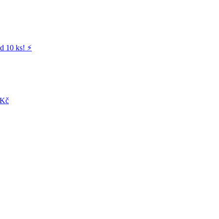
d 10 ks! ⚡️
 Kč