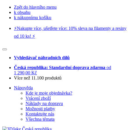
Zpět do hlavního menu
k obsahu
k nákupnímu košíku
⚡️Nakupte více, ušetřete více: 10% sleva na filamenty a resiny
od 10 ks! ⚡️
Vyhledávač náhradních dílů
Česká republika: Standardní doprava zdarma
od
1 290,00 Kč
Více než 11.100 produktů
Nápověda
Kde je moje objednávka?
Vrácení zboží
Náklady na dopravu
Možnosti platby
Kontaktujte nás
Všechna témata