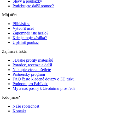
Slevy a poukázky
Potřebujete další pomoc?
Můj účet
Přihlásit se
Vytvořit účet
Zapomněli jste heslo?
Kde je moje zásilka?
Uplatnit poukaz
Zajímavá fakta
3DJake profily materiálů
Poradce, recenze a další
Nakupte více a ušetřete
Partnerský program
FAQ často kladené dotazy o 3D tisku
Podpora pro FabLabs
My a náš postoj k životnímu prostředí
Kdo jsme?
Naše společnost
Kontakt