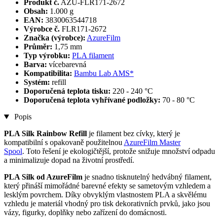
Produkt č.
AZU-FLR171-2672
Obsah:
1.000 g
EAN:
3830063544718
Výrobce č.
FLR171-2672
Značka (výrobce):
AzureFilm
Průměr:
1,75 mm
Typ výrobku:
PLA filament
Barva:
vícebarevná
Kompatibilita:
Bambu Lab AMS*
Systém:
refill
Doporučená teplota tisku:
220 - 240 °C
Doporučená teplota vyhřívané podložky:
70 - 80 °C
Popis
PLA Silk Rainbow Refill
je filament bez cívky, který je
kompatibilní s opakovaně použitelnou
AzureFilm Master
Spool
. Toto řešení je ekologičtější, protože snižuje množství odpadu
a minimalizuje dopad na životní prostředí.
PLA Silk od AzureFilm
je snadno tisknutelný hedvábný filament,
který přináší mimořádné barevné efekty se sametovým vzhledem a
lesklým povrchem. Díky obvyklým vlastnostem PLA a skvělému
vzhledu je materiál vhodný pro tisk dekorativních prvků, jako jsou
vázy, figurky, doplňky nebo zařízení do domácnosti.