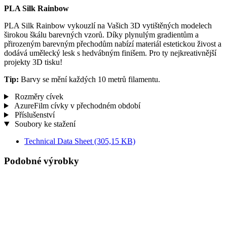
PLA Silk Rainbow
PLA Silk Rainbow vykouzlí na Vašich 3D vytištěných modelech
širokou škálu barevných vzorů. Díky plynulým gradientům a
přirozeným barevným přechodům nabízí materiál estetickou živost a
dodává umělecký lesk s hedvábným finišem. Pro ty nejkreativnější
projekty 3D tisku!
Tip:
Barvy se mění každých 10 metrů filamentu.
Rozměry cívek
AzureFilm cívky v přechodném období
Příslušenství
Soubory ke stažení
Technical Data Sheet
(305,15 KB)
Podobné výrobky