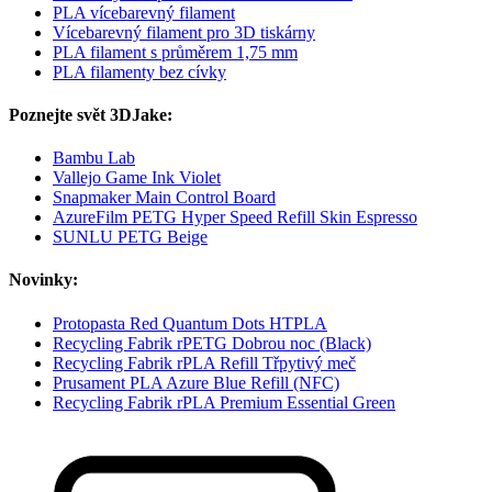
PLA vícebarevný filament
Vícebarevný filament pro 3D tiskárny
PLA filament s průměrem 1,75 mm
PLA filamenty bez cívky
Poznejte svět 3DJake:
Bambu Lab
Vallejo Game Ink Violet
Snapmaker Main Control Board
AzureFilm PETG Hyper Speed Refill Skin Espresso
SUNLU PETG Beige
Novinky:
Protopasta Red Quantum Dots HTPLA
Recycling Fabrik rPETG Dobrou noc (Black)
Recycling Fabrik rPLA Refill Třpytivý meč
Prusament PLA Azure Blue Refill (NFC)
Recycling Fabrik rPLA Premium Essential Green