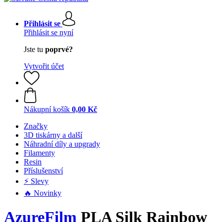
Přihlásit se
Přihlásit se nyní
Jste tu
poprvé?
Vytvořit účet
Nákupní košík
0,00 Kč
Značky
3D tiskárny a další
Náhradní díly a upgrady
Filamenty
Resin
Příslušenství
⚡ Slevy
🔥 Novinky
AzureFilm
PLA Silk Rainbow