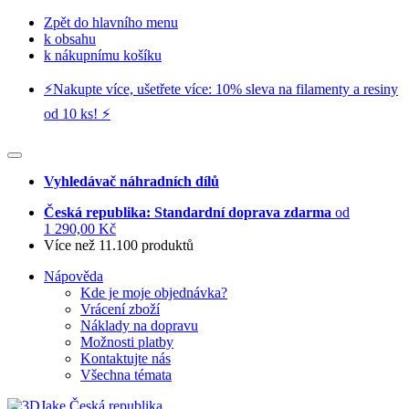
Zpět do hlavního menu
k obsahu
k nákupnímu košíku
⚡️Nakupte více, ušetřete více: 10% sleva na filamenty a resiny
od 10 ks! ⚡️
Vyhledávač náhradních dílů
Česká republika: Standardní doprava zdarma
od
1 290,00 Kč
Více než 11.100 produktů
Nápověda
Kde je moje objednávka?
Vrácení zboží
Náklady na dopravu
Možnosti platby
Kontaktujte nás
Všechna témata