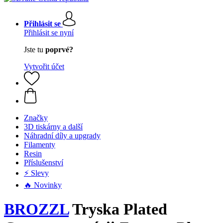
Přihlásit se
Přihlásit se nyní
Jste tu
poprvé?
Vytvořit účet
Značky
3D tiskárny a další
Náhradní díly a upgrady
Filamenty
Resin
Příslušenství
⚡ Slevy
🔥 Novinky
BROZZL
Tryska Plated