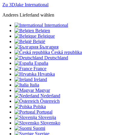
Zu 3DJake International
Anderes Lieferland wählen
International
Belgien
Belgique
België
България
Česká republika
Deutschland
España
France
Hrvatska
Ireland
Italia
Magyar
Nederland
Österreich
Polska
Portugal
Slovenija
Slovensko
Suomi
Sverige