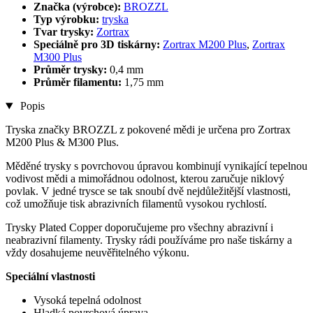
Značka (výrobce):
BROZZL
Typ výrobku:
tryska
Tvar trysky:
Zortrax
Speciálně pro 3D tiskárny:
Zortrax M200 Plus
,
Zortrax
M300 Plus
Průměr trysky:
0,4 mm
Průměr filamentu:
1,75 mm
Popis
Tryska značky BROZZL z pokovené mědi je určena pro Zortrax
M200 Plus & M300 Plus.
Měděné trysky s povrchovou úpravou kombinují vynikající tepelnou
vodivost mědi a mimořádnou odolnost, kterou zaručuje niklový
povlak. V jedné trysce se tak snoubí dvě nejdůležitější vlastnosti,
což umožňuje tisk abrazivních filamentů vysokou rychlostí.
Trysky Plated Copper doporučujeme pro všechny abrazivní i
neabrazivní filamenty. Trysky rádi používáme pro naše tiskárny a
vždy dosahujeme neuvěřitelného výkonu.
Speciální vlastnosti
Vysoká tepelná odolnost
Hladká povrchová úprava