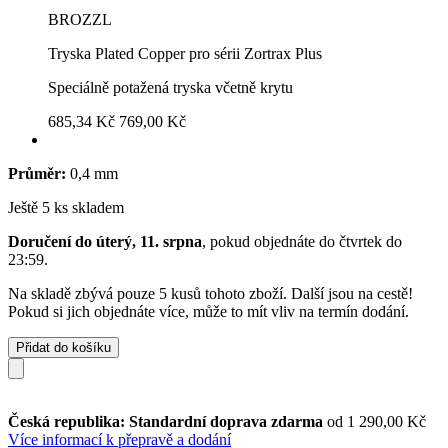
BROZZL
Tryska Plated Copper pro sérii Zortrax Plus
Speciálně potažená tryska včetně krytu
685,34 Kč
769,00 Kč
Průměr:
0,4 mm
Ještě 5 ks skladem
Doručení do úterý, 11. srpna
, pokud objednáte do
čtvrtek do
23:59
.
Na skladě zbývá pouze 5 kusů tohoto zboží. Další jsou na cestě!
Pokud si jich objednáte více, může to mít vliv na termín dodání.
Přidat do košíku
Česká republika: Standardní doprava zdarma
od 1 290,00 Kč
Více informací k přepravě a dodání