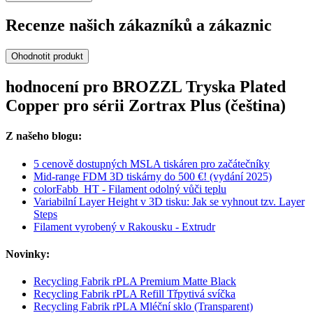
Recenze našich zákazníků a zákaznic
Ohodnotit produkt
hodnocení pro BROZZL Tryska Plated
Copper pro sérii Zortrax Plus (čeština)
Z našeho blogu:
5 cenově dostupných MSLA tiskáren pro začátečníky
Mid-range FDM 3D tiskárny do 500 €! (vydání 2025)
colorFabb_HT - Filament odolný vůči teplu
Variabilní Layer Height v 3D tisku: Jak se vyhnout tzv. Layer
Steps
Filament vyrobený v Rakousku - Extrudr
Novinky:
Recycling Fabrik rPLA Premium Matte Black
Recycling Fabrik rPLA Refill Třpytivá svíčka
Recycling Fabrik rPLA Mléční sklo (Transparent)