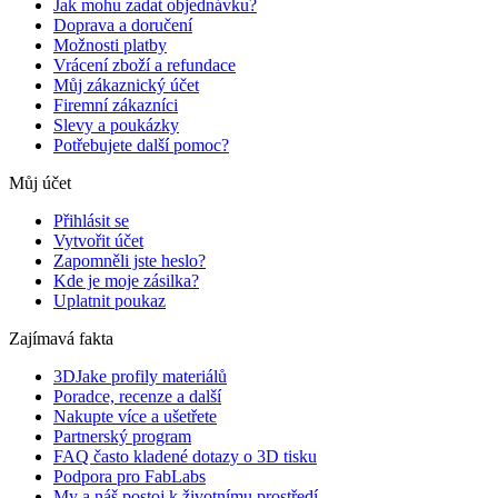
Jak mohu zadat objednávku?
Doprava a doručení
Možnosti platby
Vrácení zboží a refundace
Můj zákaznický účet
Firemní zákazníci
Slevy a poukázky
Potřebujete další pomoc?
Můj účet
Přihlásit se
Vytvořit účet
Zapomněli jste heslo?
Kde je moje zásilka?
Uplatnit poukaz
Zajímavá fakta
3DJake profily materiálů
Poradce, recenze a další
Nakupte více a ušetřete
Partnerský program
FAQ často kladené dotazy o 3D tisku
Podpora pro FabLabs
My a náš postoj k životnímu prostředí