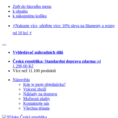
Zpět do hlavního menu
k obsahu
k nákupnímu košíku
⚡️Nakupte více, ušetřete více: 10% sleva na filamenty a resiny
od 10 ks! ⚡️
Vyhledávač náhradních dílů
Česká republika: Standardní doprava zdarma
od
1 290,00 Kč
Více než 11.100 produktů
Nápověda
Kde je moje objednávka?
Vrácení zboží
Náklady na dopravu
Možnosti platby
Kontaktujte nás
Všechna témata