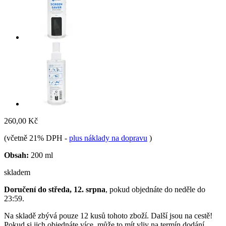
260,00 Kč
(včetně 21% DPH
-
plus náklady na dopravu
)
Obsah:
200 ml
skladem
Doručení do středa, 12. srpna
, pokud objednáte do
neděle do
23:59
.
Na skladě zbývá pouze 12 kusů tohoto zboží. Další jsou na cestě!
Pokud si jich objednáte více, může to mít vliv na termín dodání.