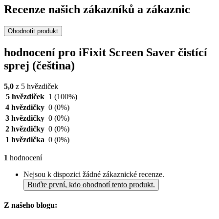
Recenze našich zákazníků a zákaznic
Ohodnotit produkt
hodnocení pro iFixit Screen Saver čistící
sprej (čeština)
5,0
z 5 hvězdiček
5 hvězdiček
1
(100%)
4 hvězdičky
0
(0%)
3 hvězdičky
0
(0%)
2 hvězdičky
0
(0%)
1 hvězdička
0
(0%)
1
hodnocení
Nejsou k dispozici žádné zákaznické recenze.
Buďte první, kdo ohodnotí tento produkt.
Z našeho blogu: