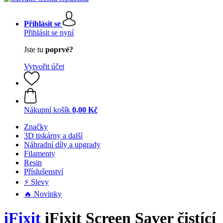
Přihlásit se
Přihlásit se nyní
Jste tu
poprvé?
Vytvořit účet
Nákupní košík
0,00 Kč
Značky
3D tiskárny a další
Náhradní díly a upgrady
Filamenty
Resin
Příslušenství
⚡ Slevy
🔥 Novinky
iFixit
iFixit Screen Saver čistící