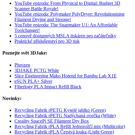
YouTube epizoda: From Physical to Digital: Budget 3D
Scanner Battle Royale!
YouTube epizoda: Polymaker PolyDryer: Revolutionising
Filament Drying and Storage!
YouTube epizoda: The Snapmaker U1: An Affordable
Toolchanger!
5 cenově dostupných MSLA tiskáren pro začátečníky
Praktické příslušenství pro 3D tisk
Poznejte svět 3DJake:
Phrozen
3DJAKE PCTG White
Slice Engineering Mako Hotend for Bambu Lab X1E
eSUN PLA+ Silver
Fiberlogy PLA Impact Refill Black
Novinky:
Recycling Fabrik rPETG Kyselé jablko (Green)
Recycling Fabrik rPETG Nadýchaná ovečka (White)
Creality SpacePi SE Filament Dry Box
Recycling Fabrik rPLA Refill Jednorožčí mix (Multicolor)
Recycling Fabrik rPLA Čerstvá louka (Light Green)