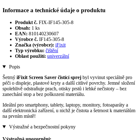
Informace a technické údaje o produktu
Produkt č.
FIX-IF145-305-8
Obsah:
1 ks
EAN:
810140230607
Výrobce č.
IF145-305-8
Značka (výrobce):
iFixit
Typ výrobku:
čištění
Oblast použití:
univerzální
Popis
Šetrný
iFixit Screen Saver čistící sprej
byl vyvinut speciálně pro
péči o displeje, plastové kryty a další citlivé povrchy. Jemné složení
spolehlivě odstraňuje prach, otisky prstů i lehké nečistoty – bez
zanechání stop a bez poškození materiálu.
Ideální pro smartphony, tablety, laptopy, monitory, fotoaparáty a
další elektronická zařízení, u nichž je čistota a šetrnost k materiálům
na prvním místě!
Výstražné a bezpečnostní pokyny
Výstražná upozornění: