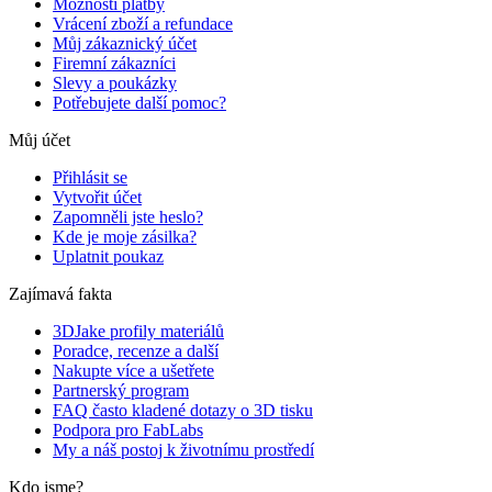
Možnosti platby
Vrácení zboží a refundace
Můj zákaznický účet
Firemní zákazníci
Slevy a poukázky
Potřebujete další pomoc?
Můj účet
Přihlásit se
Vytvořit účet
Zapomněli jste heslo?
Kde je moje zásilka?
Uplatnit poukaz
Zajímavá fakta
3DJake profily materiálů
Poradce, recenze a další
Nakupte více a ušetřete
Partnerský program
FAQ často kladené dotazy o 3D tisku
Podpora pro FabLabs
My a náš postoj k životnímu prostředí
Kdo jsme?