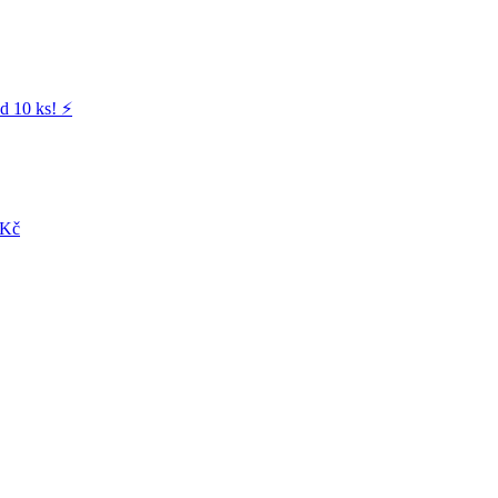
d 10 ks! ⚡️
 Kč