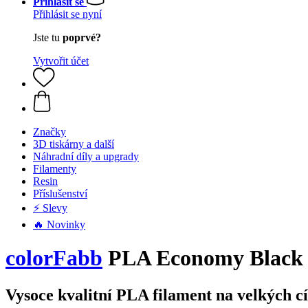
Přihlásit se
Přihlásit se nyní
Jste tu
poprvé?
Vytvořit účet
Značky
3D tiskárny a další
Náhradní díly a upgrady
Filamenty
Resin
Příslušenství
⚡ Slevy
🔥 Novinky
colorFabb
PLA Economy Black
Vysoce kvalitní PLA filament na velkých c