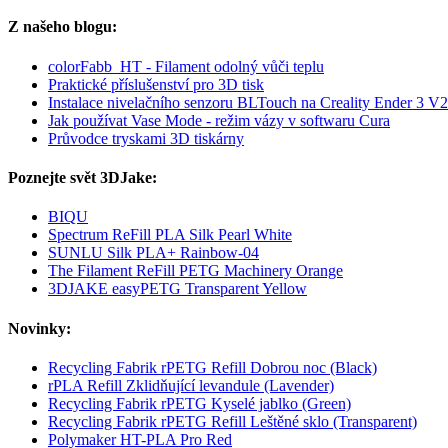
Z našeho blogu:
colorFabb_HT - Filament odolný vůči teplu
Praktické příslušenství pro 3D tisk
Instalace nivelačního senzoru BLTouch na Creality Ender 3 V2
Jak používat Vase Mode - režim vázy v softwaru Cura
Průvodce tryskami 3D tiskárny
Poznejte svět 3DJake:
BIQU
Spectrum ReFill PLA Silk Pearl White
SUNLU Silk PLA+ Rainbow-04
The Filament ReFill PETG Machinery Orange
3DJAKE easyPETG Transparent Yellow
Novinky:
Recycling Fabrik rPETG Refill Dobrou noc (Black)
rPLA Refill Zklidňující levandule (Lavender)
Recycling Fabrik rPETG Kyselé jablko (Green)
Recycling Fabrik rPETG Refill Leštěné sklo (Transparent)
Polymaker HT-PLA Pro Red