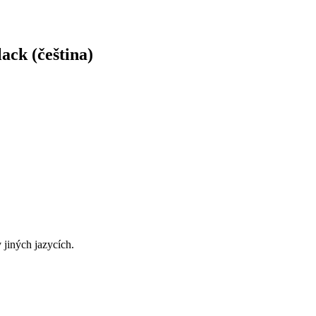
ck (čeština)
 jiných jazycích.