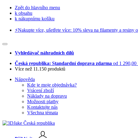
Zpět do hlavního menu
k obsahu
k nákupnímu košíku
⚡️Nakupte více, ušetřete více: 10% sleva na filamenty a resiny o
Vyhledávač náhradních dílů
Česká republika: Standardní doprava zdarma
od 1 290,00
Více než 11.150 produktů
Nápověda
Kde je moje objednávka?
Vrácení zboží
Náklady na dopravu
Možnosti platby
Kontaktujte nás
Všechna témata