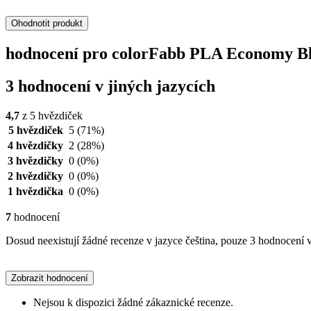
Ohodnotit produkt
hodnocení pro colorFabb PLA Economy Bla
3 hodnocení v jiných jazycích
4,7
z 5 hvězdiček
5 hvězdiček
5
(71%)
4 hvězdičky
2
(28%)
3 hvězdičky
0
(0%)
2 hvězdičky
0
(0%)
1 hvězdička
0
(0%)
7
hodnocení
Dosud neexistují žádné recenze v jazyce čeština, pouze 3 hodnocení v
Zobrazit hodnocení
Nejsou k dispozici žádné zákaznické recenze.