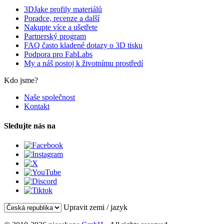
3DJake profily materiálů
Poradce, recenze a další
Nakupte více a ušetřete
Partnerský program
FAQ často kladené dotazy o 3D tisku
Podpora pro FabLabs
My a náš postoj k životnímu prostředí
Kdo jsme?
Naše společnost
Kontakt
Sledujte nás na
Upravit zemi / jazyk