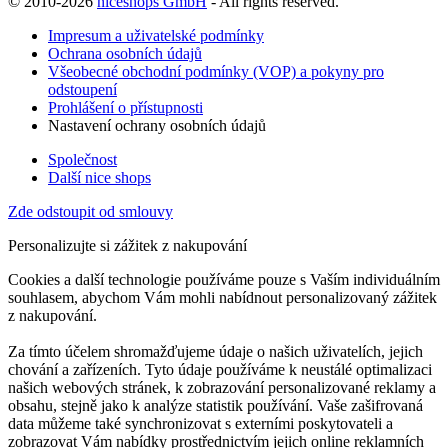
© 2010-2026
niceshops GmbH
- All rights reserved.
Impresum a uživatelské podmínky
Ochrana osobních údajů
Všeobecné obchodní podmínky (VOP) a pokyny pro
odstoupení
Prohlášení o přístupnosti
Nastavení ochrany osobních údajů
Společnost
Další nice shops
Zde odstoupit od smlouvy
Personalizujte si zážitek z nakupování
Cookies a další technologie používáme pouze s Vaším individuálním
souhlasem, abychom Vám mohli nabídnout personalizovaný zážitek
z nakupování.
Za tímto účelem shromažďujeme údaje o našich uživatelích, jejich
chování a zařízeních. Tyto údaje používáme k neustálé optimalizaci
našich webových stránek, k zobrazování personalizované reklamy a
obsahu, stejně jako k analýze statistik používání. Vaše zašifrovaná
data můžeme také synchronizovat s externími poskytovateli a
zobrazovat Vám nabídky prostřednictvím jejich online reklamních