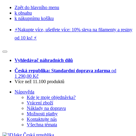
Zpět do hlavního menu
k obsahu
k nákupnímu košíku
⚡️Nakupte více, ušetřete více: 10% sleva na filamenty a resiny
od 10 ks! ⚡️
Vyhledávač náhradních dílů
Česká republika: Standardní doprava zdarma
od
1 290,00 Kč
Více než 11.100 produktů
Nápověda
Kde je moje objednávka?
Vrácení zboží
Náklady na dopravu
Možnosti platby
Kontaktujte nás
Všechna témata