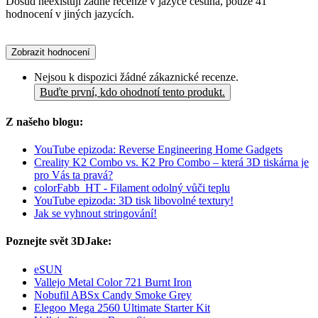
Dosud neexistují žádné recenze v jazyce čeština, pouze 41
hodnocení v jiných jazycích.
Zobrazit hodnocení
Nejsou k dispozici žádné zákaznické recenze.
Buďte první, kdo ohodnotí tento produkt.
Z našeho blogu:
YouTube epizoda: Reverse Engineering Home Gadgets
Creality K2 Combo vs. K2 Pro Combo – která 3D tiskárna je
pro Vás ta pravá?
colorFabb_HT - Filament odolný vůči teplu
YouTube epizoda: 3D tisk libovolné textury!
Jak se vyhnout stringování!
Poznejte svět 3DJake:
eSUN
Vallejo Metal Color 721 Burnt Iron
Nobufil ABSx Candy Smoke Grey
Elegoo Mega 2560 Ultimate Starter Kit