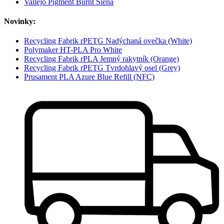
Vallejo Pigment Burnt Siena
Novinky:
Recycling Fabrik rPETG Nadýchaná ovečka (White)
Polymaker HT-PLA Pro White
Recycling Fabrik rPLA Jemný rakytník (Orange)
Recycling Fabrik rPETG Tvrdohlavý osel (Grey)
Prusament PLA Azure Blue Refill (NFC)