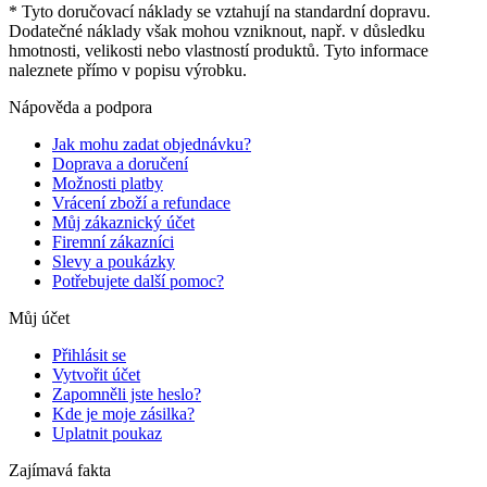
* Tyto doručovací náklady se vztahují na standardní dopravu.
Dodatečné náklady však mohou vzniknout, např. v důsledku
hmotnosti, velikosti nebo vlastností produktů. Tyto informace
naleznete přímo v popisu výrobku.
Nápověda a podpora
Jak mohu zadat objednávku?
Doprava a doručení
Možnosti platby
Vrácení zboží a refundace
Můj zákaznický účet
Firemní zákazníci
Slevy a poukázky
Potřebujete další pomoc?
Můj účet
Přihlásit se
Vytvořit účet
Zapomněli jste heslo?
Kde je moje zásilka?
Uplatnit poukaz
Zajímavá fakta