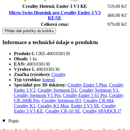
Creality Hotend, Ender 3 V3 KE
519,00 Kč
Micro-Swiss Heatsink pro Creality Ender 3 V3
460,00 Kč
KE/SE
Celková cena:
979,00 Kč
Přidat obě položky do košíku
Informace a technické údaje o produktu
Produkt č.
CRE-4001030130
Obsah:
1 ks
EAN:
4001030130
Výrobce č.
4001030130
Značka (výrobce):
Creality
Typ výrobku:
hotend
Speciálně pro 3D tiskárny:
Creality Ender 5 Plus
,
Creality
Ender 3 V2
,
Creality Sermoon D1
,
Creality Sermoon V1
,
Creality Sermoon V1 Pro
,
Creality Ender 3 S1 Pro
,
Creality
CR-200B Pro
,
Creality Sermoon D3
,
Creality CR-M4
,
Creality K1
,
Creality K1 Max
,
Ender 3 V3 SE
,
Creality
Ender 3 V3 KE
,
Creality CR-10 SE
,
Creality SPARKX i7
Popis