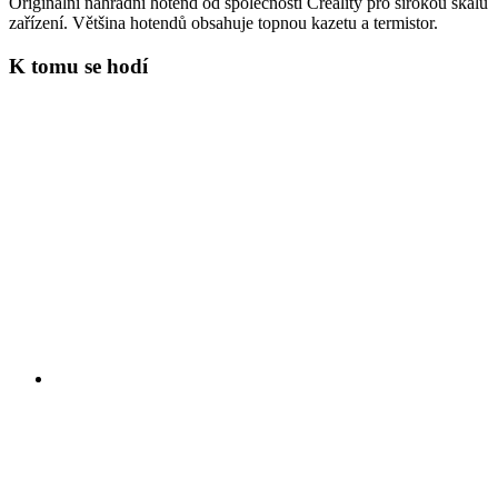
Originální náhradní hotend od společnosti Creality pro širokou škálu
zařízení. Většina hotendů obsahuje topnou kazetu a termistor.
K tomu se hodí