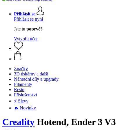
Přihlásit se
Přihlásit se nyní
Jste tu
poprvé?
Vytvořit účet
Značky
3D tiskárny a další
Náhradní díly a upgrady
Filamenty
Resin
Příslušenství
⚡ Slevy
🔥 Novinky
Creality
Hotend, Ender 3 V3