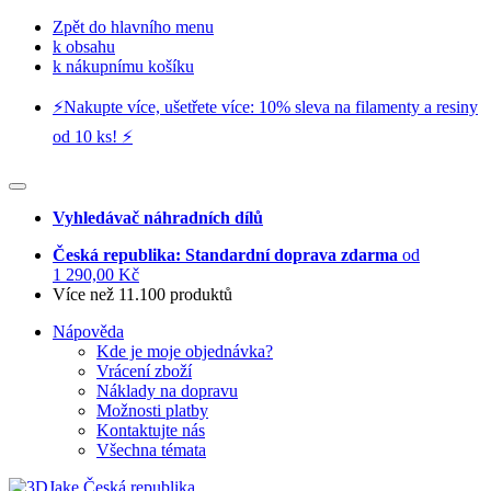
Zpět do hlavního menu
k obsahu
k nákupnímu košíku
⚡️Nakupte více, ušetřete více: 10% sleva na filamenty a resiny
od 10 ks! ⚡️
Vyhledávač náhradních dílů
Česká republika: Standardní doprava zdarma
od
1 290,00 Kč
Více než 11.100 produktů
Nápověda
Kde je moje objednávka?
Vrácení zboží
Náklady na dopravu
Možnosti platby
Kontaktujte nás
Všechna témata