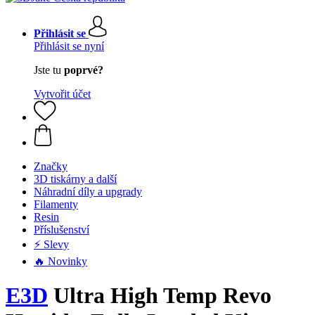
Přihlásit se
Přihlásit se nyní
Jste tu
poprvé?
Vytvořit účet
Značky
3D tiskárny a další
Náhradní díly a upgrady
Filamenty
Resin
Příslušenství
⚡ Slevy
🔥 Novinky
E3D
Ultra High Temp Revo