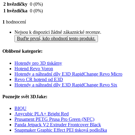
2 hvězdičky
0
(0%)
1 hvězdička
0
(0%)
1
hodnocení
Nejsou k dispozici žádné zákaznické recenze.
Buďte první, kdo ohodnotí tento produkt.
Oblíbené kategorie:
Hotendy pro 3D tiskárny
Hotend Revo Voron
Hotendy a náhradní díly E3D RapidChange Revo Micro
Revo CR hotend od E3D
Hotendy a náhradní díly E3D RapidChange Revo Six
Poznejte svět 3DJake:
BIQU
Anycubic PLA+ Bright Red
Prusament PETG Prusa Pro Green (NFC)
Panda Jetpack V2 Extruder Frontcover Black
Snapmaker Graphic Effect PEI tisková podložka