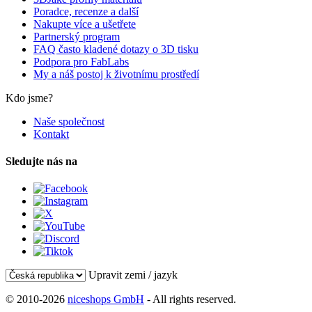
Poradce, recenze a další
Nakupte více a ušetřete
Partnerský program
FAQ často kladené dotazy o 3D tisku
Podpora pro FabLabs
My a náš postoj k životnímu prostředí
Kdo jsme?
Naše společnost
Kontakt
Sledujte nás na
Upravit zemi / jazyk
© 2010-2026
niceshops GmbH
- All rights reserved.