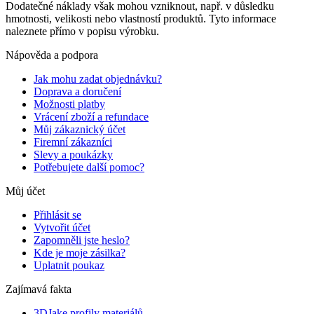
Dodatečné náklady však mohou vzniknout, např. v důsledku
hmotnosti, velikosti nebo vlastností produktů. Tyto informace
naleznete přímo v popisu výrobku.
Nápověda a podpora
Jak mohu zadat objednávku?
Doprava a doručení
Možnosti platby
Vrácení zboží a refundace
Můj zákaznický účet
Firemní zákazníci
Slevy a poukázky
Potřebujete další pomoc?
Můj účet
Přihlásit se
Vytvořit účet
Zapomněli jste heslo?
Kde je moje zásilka?
Uplatnit poukaz
Zajímavá fakta
3DJake profily materiálů