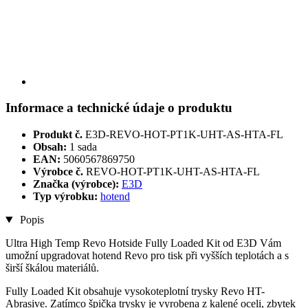
Informace a technické údaje o produktu
Produkt č.
E3D-REVO-HOT-PT1K-UHT-AS-HTA-FL
Obsah:
1 sada
EAN:
5060567869750
Výrobce č.
REVO-HOT-PT1K-UHT-AS-HTA-FL
Značka (výrobce):
E3D
Typ výrobku:
hotend
Popis
Ultra High Temp Revo Hotside Fully Loaded Kit od E3D Vám
umožní upgradovat hotend Revo pro tisk při vyšších teplotách a s
širší škálou materiálů.
Fully Loaded Kit obsahuje vysokoteplotní trysky Revo HT-
Abrasive. Zatímco špička trysky je vyrobena z kalené oceli, zbytek