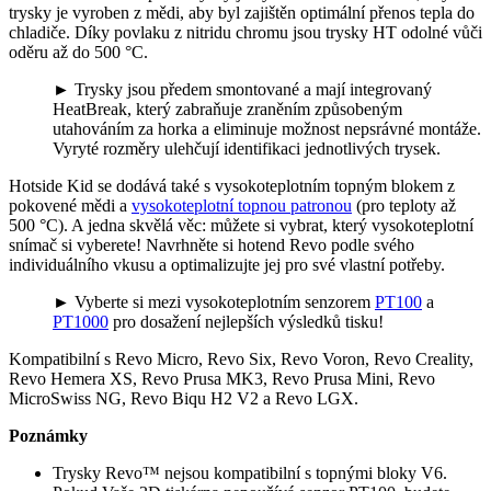
trysky je vyroben z mědi, aby byl zajištěn optimální přenos tepla do
chladiče. Díky povlaku z nitridu chromu jsou trysky HT odolné vůči
oděru až do 500 °C.
► Trysky jsou předem smontované a mají integrovaný
HeatBreak, který zabraňuje zraněním způsobeným
utahováním za horka a eliminuje možnost nepsrávné montáže.
Vyryté rozměry ulehčují identifikaci jednotlivých trysek.
Hotside Kid se dodává také s vysokoteplotním topným blokem z
pokovené mědi a
vysokoteplotní topnou patronou
(pro teploty až
500 °C). A jedna skvělá věc: můžete si vybrat, který vysokoteplotní
snímač si vyberete! Navrhněte si hotend Revo podle svého
individuálního vkusu a optimalizujte jej pro své vlastní potřeby.
► Vyberte si mezi vysokoteplotním senzorem
PT100
a
PT1000
pro dosažení nejlepších výsledků tisku!
Kompatibilní s Revo Micro, Revo Six, Revo Voron, Revo Creality,
Revo Hemera XS, Revo Prusa MK3, Revo Prusa Mini, Revo
MicroSwiss NG, Revo Biqu H2 V2 a Revo LGX.
Poznámky
Trysky Revo™ nejsou kompatibilní s topnými bloky V6.