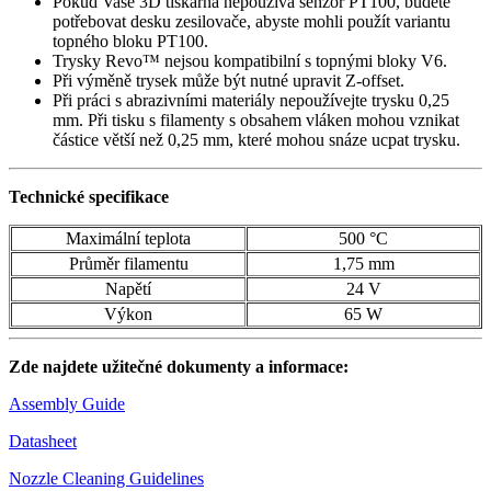
Pokud Vaše 3D tiskárna nepoužívá senzor PT100, budete
potřebovat desku zesilovače, abyste mohli použít variantu
topného bloku PT100.
Trysky Revo™ nejsou kompatibilní s topnými bloky V6.
Při výměně trysek může být nutné upravit Z-offset.
Při práci s abrazivními materiály nepoužívejte trysku 0,25
mm. Při tisku s filamenty s obsahem vláken mohou vznikat
částice větší než 0,25 mm, které mohou snáze ucpat trysku.
Technické specifikace
Maximální teplota
500 °C
Průměr filamentu
1,75 mm
Napětí
24 V
Výkon
65 W
Zde najdete užitečné dokumenty a informace:
Assembly Guide
Datasheet
Nozzle Cleaning Guidelines