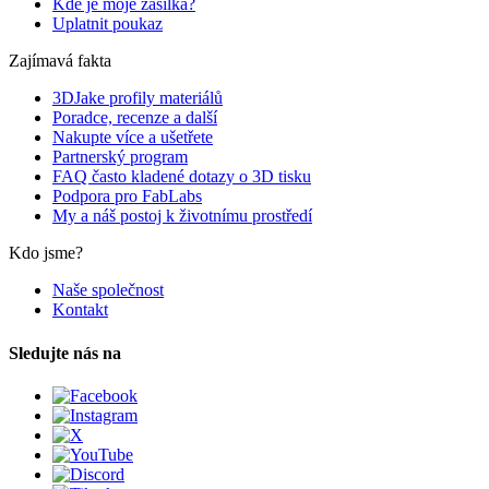
Kde je moje zásilka?
Uplatnit poukaz
Zajímavá fakta
3DJake profily materiálů
Poradce, recenze a další
Nakupte více a ušetřete
Partnerský program
FAQ často kladené dotazy o 3D tisku
Podpora pro FabLabs
My a náš postoj k životnímu prostředí
Kdo jsme?
Naše společnost
Kontakt
Sledujte nás na