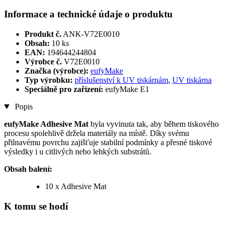
Informace a technické údaje o produktu
Produkt č.
ANK-V72E0010
Obsah:
10 ks
EAN:
194644244804
Výrobce č.
V72E0010
Značka (výrobce):
eufyMake
Typ výrobku:
příslušenství k UV tiskárnám
,
UV tiskárna
Speciálně pro zařízení:
eufyMake E1
Popis
eufyMake Adhesive Mat
byla vyvinuta tak, aby během tiskového
procesu spolehlivě držela materiály na místě. Díky svému
přilnavému povrchu zajišťuje stabilní podmínky a přesné tiskové
výsledky i u citlivých nebo lehkých substrátů.
Obsah balení:
10 x Adhesive Mat
K tomu se hodí