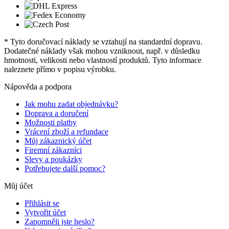
* Tyto doručovací náklady se vztahují na standardní dopravu.
Dodatečné náklady však mohou vzniknout, např. v důsledku
hmotnosti, velikosti nebo vlastností produktů. Tyto informace
naleznete přímo v popisu výrobku.
Nápověda a podpora
Jak mohu zadat objednávku?
Doprava a doručení
Možnosti platby
Vrácení zboží a refundace
Můj zákaznický účet
Firemní zákazníci
Slevy a poukázky
Potřebujete další pomoc?
Můj účet
Přihlásit se
Vytvořit účet
Zapomněli jste heslo?