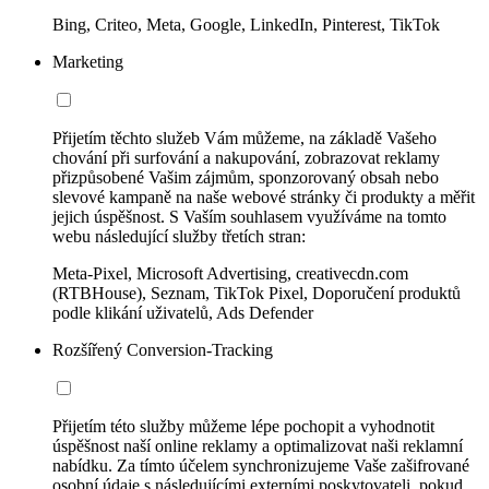
Bing, Criteo, Meta, Google, LinkedIn, Pinterest, TikTok
Marketing
Přijetím těchto služeb Vám můžeme, na základě Vašeho
chování při surfování a nakupování, zobrazovat reklamy
přizpůsobené Vašim zájmům, sponzorovaný obsah nebo
slevové kampaně na naše webové stránky či produkty a měřit
jejich úspěšnost. S Vaším souhlasem využíváme na tomto
webu následující služby třetích stran:
Meta-Pixel, Microsoft Advertising, creativecdn.com
(RTBHouse), Seznam, TikTok Pixel, Doporučení produktů
podle klikání uživatelů, Ads Defender
Rozšířený Conversion-Tracking
Přijetím této služby můžeme lépe pochopit a vyhodnotit
úspěšnost naší online reklamy a optimalizovat naši reklamní
nabídku. Za tímto účelem synchronizujeme Vaše zašifrované
osobní údaje s následujícími externími poskytovateli, pokud