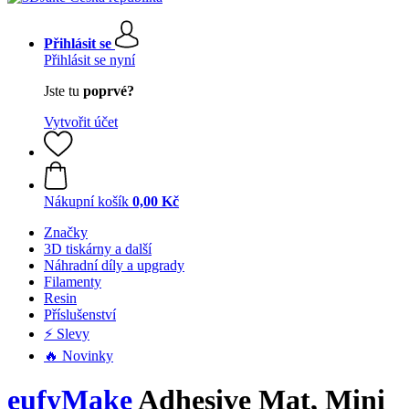
Přihlásit se
Přihlásit se nyní
Jste tu
poprvé?
Vytvořit účet
Nákupní košík
0,00 Kč
Značky
3D tiskárny a další
Náhradní díly a upgrady
Filamenty
Resin
Příslušenství
⚡ Slevy
🔥 Novinky
eufyMake
Adhesive Mat, Mini