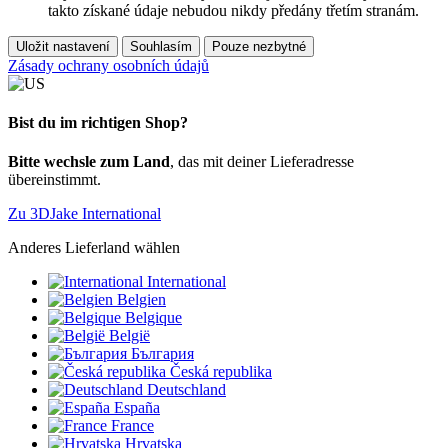
takto získané údaje nebudou nikdy předány třetím stranám.
Uložit nastavení
Souhlasím
Pouze nezbytné
Zásady ochrany osobních údajů
Bist du im richtigen Shop?
Bitte wechsle zum Land
, das mit deiner Lieferadresse
übereinstimmt.
Zu 3DJake International
Anderes Lieferland wählen
International
Belgien
Belgique
België
България
Česká republika
Deutschland
España
France
Hrvatska