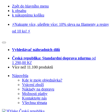
Zpět do hlavního menu
k obsahu
k nákupnímu košíku
⚡️Nakupte více, ušetřete více: 10% sleva na filamenty a resiny
od 10 ks! ⚡️
Vyhledávač náhradních dílů
Česká republika: Standardní doprava zdarma
od
1 290,00 Kč
Více než 11.100 produktů
Nápověda
Kde je moje objednávka?
Vrácení zboží
Náklady na dopravu
Možnosti platby
Kontaktujte nás
Všechna témata