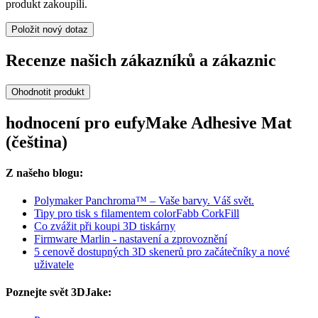
produkt zakoupili.
Položit nový dotaz
Recenze našich zákazníků a zákaznic
Ohodnotit produkt
hodnocení pro eufyMake Adhesive Mat
(čeština)
Z našeho blogu:
Polymaker Panchroma™ – Vaše barvy. Váš svět.
Tipy pro tisk s filamentem colorFabb CorkFill
Co zvážit při koupi 3D tiskárny
Firmware Marlin - nastavení a zprovoznění
5 cenově dostupných 3D skenerů pro začátečníky a nové
uživatele
Poznejte svět 3DJake: