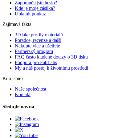
Zapomněli jste heslo?
Kde je moje zásilka?
Uplatnit poukaz
Zajímavá fakta
3DJake profily materiálů
Poradce, recenze a další
Nakupte více a ušetřete
Partnerský program
FAQ často kladené dotazy o 3D tisku
Podpora pro FabLabs
My a náš postoj k životnímu prostředí
Kdo jsme?
Naše společnost
Kontakt
Sledujte nás na