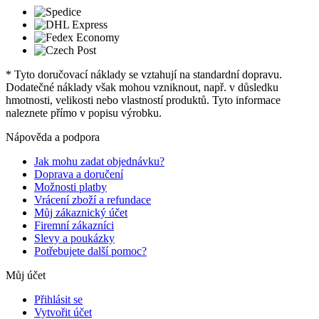
* Tyto doručovací náklady se vztahují na standardní dopravu.
Dodatečné náklady však mohou vzniknout, např. v důsledku
hmotnosti, velikosti nebo vlastností produktů. Tyto informace
naleznete přímo v popisu výrobku.
Nápověda a podpora
Jak mohu zadat objednávku?
Doprava a doručení
Možnosti platby
Vrácení zboží a refundace
Můj zákaznický účet
Firemní zákazníci
Slevy a poukázky
Potřebujete další pomoc?
Můj účet
Přihlásit se
Vytvořit účet