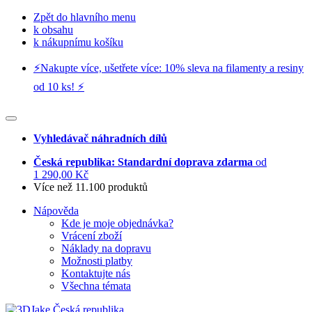
Zpět do hlavního menu
k obsahu
k nákupnímu košíku
⚡️Nakupte více, ušetřete více: 10% sleva na filamenty a resiny
od 10 ks! ⚡️
Vyhledávač náhradních dílů
Česká republika: Standardní doprava zdarma
od
1 290,00 Kč
Více než 11.100 produktů
Nápověda
Kde je moje objednávka?
Vrácení zboží
Náklady na dopravu
Možnosti platby
Kontaktujte nás
Všechna témata