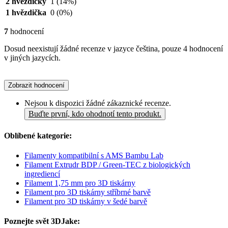
2 hvězdičky
1
(14%)
1 hvězdička
0
(0%)
7
hodnocení
Dosud neexistují žádné recenze v jazyce čeština, pouze 4 hodnocení
v jiných jazycích.
Zobrazit hodnocení
Nejsou k dispozici žádné zákaznické recenze.
Buďte první, kdo ohodnotí tento produkt.
Oblíbené kategorie:
Filamenty kompatibilní s AMS Bambu Lab
Filament Extrudr BDP / Green-TEC z biologických
ingrediencí
Filament 1,75 mm pro 3D tiskárny
Filament pro 3D tiskárny stříbrné barvě
Filament pro 3D tiskárny v šedé barvě
Poznejte svět 3DJake: