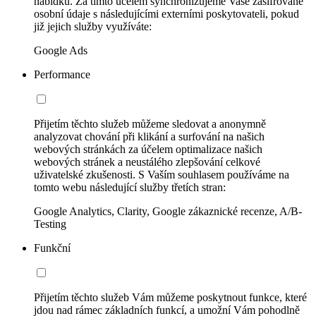
nabídku. Za tímto účelem synchronizujeme Vaše zašifrované
osobní údaje s následujícími externími poskytovateli, pokud
již jejich služby využíváte:
Google Ads
Performance
Přijetím těchto služeb můžeme sledovat a anonymně
analyzovat chování při klikání a surfování na našich
webových stránkách za účelem optimalizace našich
webových stránek a neustálého zlepšování celkové
uživatelské zkušenosti. S Vaším souhlasem používáme na
tomto webu následující služby třetích stran:
Google Analytics, Clarity, Google zákaznické recenze, A/B-
Testing
Funkční
Přijetím těchto služeb Vám můžeme poskytnout funkce, které
jdou nad rámec základních funkcí, a umožní Vám pohodlně