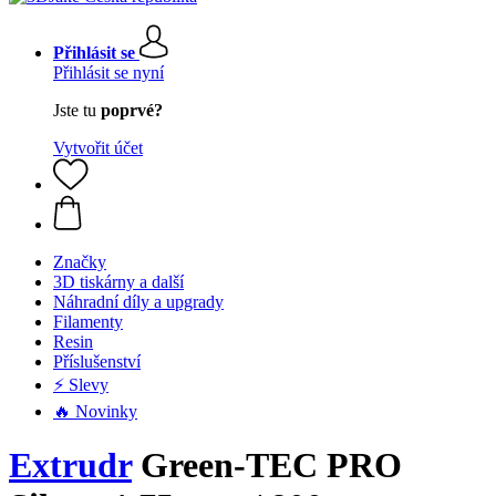
Přihlásit se
Přihlásit se nyní
Jste tu
poprvé?
Vytvořit účet
Značky
3D tiskárny a další
Náhradní díly a upgrady
Filamenty
Resin
Příslušenství
⚡ Slevy
🔥 Novinky
Extrudr
Green-TEC PRO