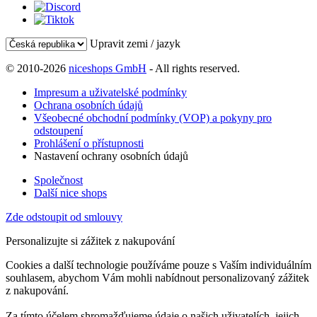
Upravit zemi / jazyk
© 2010-2026
niceshops GmbH
- All rights reserved.
Impresum a uživatelské podmínky
Ochrana osobních údajů
Všeobecné obchodní podmínky (VOP) a pokyny pro
odstoupení
Prohlášení o přístupnosti
Nastavení ochrany osobních údajů
Společnost
Další nice shops
Zde odstoupit od smlouvy
Personalizujte si zážitek z nakupování
Cookies a další technologie používáme pouze s Vaším individuálním
souhlasem, abychom Vám mohli nabídnout personalizovaný zážitek
z nakupování.
Za tímto účelem shromažďujeme údaje o našich uživatelích, jejich