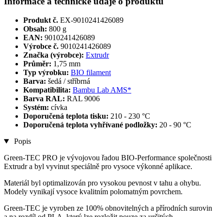
Informace a technické údaje o produktu
Produkt č.
EX-9010241426089
Obsah:
800 g
EAN:
9010241426089
Výrobce č.
9010241426089
Značka (výrobce):
Extrudr
Průměr:
1,75 mm
Typ výrobku:
BIO filament
Barva:
šedá / stříbrná
Kompatibilita:
Bambu Lab AMS*
Barva RAL:
RAL 9006
Systém:
cívka
Doporučená teplota tisku:
210 - 230 °C
Doporučená teplota vyhřívané podložky:
20 - 90 °C
Popis
Green-TEC PRO je vývojovou řadou BIO-Performance společnosti
Extrudr a byl vyvinut speciálně pro vysoce výkonné aplikace.
Materiál byl optimalizován pro vysokou pevnost v tahu a ohybu.
Modely vynikají vysoce kvalitním polomatným povrchem.
Green-TEC je vyroben ze 100% obnovitelných a přírodních surovin
a na rozdíl od PLA, který lze rozložit pouze za určitých