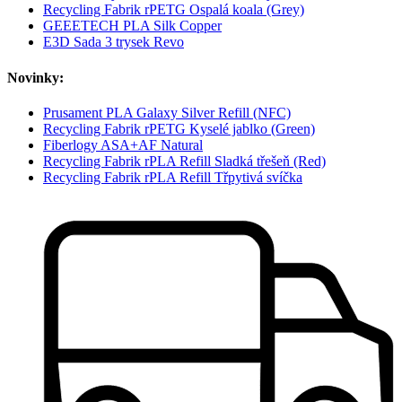
Recycling Fabrik rPETG Ospalá koala (Grey)
GEEETECH PLA Silk Copper
E3D Sada 3 trysek Revo
Novinky:
Prusament PLA Galaxy Silver Refill (NFC)
Recycling Fabrik rPETG Kyselé jablko (Green)
Fiberlogy ASA+AF Natural
Recycling Fabrik rPLA Refill Sladká třešeň (Red)
Recycling Fabrik rPLA Refill Třpytivá svíčka