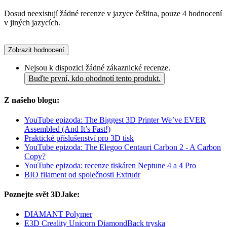
Dosud neexistují žádné recenze v jazyce čeština, pouze 4 hodnocení
v jiných jazycích.
Zobrazit hodnocení
Nejsou k dispozici žádné zákaznické recenze.
Buďte první, kdo ohodnotí tento produkt.
Z našeho blogu:
YouTube epizoda: The Biggest 3D Printer We’ve EVER
Assembled (And It’s Fast!)
Praktické příslušenství pro 3D tisk
YouTube epizoda: The Elegoo Centauri Carbon 2 - A Carbon
Copy?
YouTube epizoda: recenze tiskáren Neptune 4 a 4 Pro
BIO filament od společnosti Extrudr
Poznejte svět 3DJake:
DIAMANT Polymer
E3D Creality Unicorn DiamondBack tryska