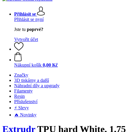
Přihlásit se
Přihlásit se nyní
Jste tu
poprvé?
Vytvořit účet
Nákupní košík
0,00 Kč
Značky
3D tiskárny a další
Náhradní díly a upgrady
Filamenty
Resin
Příslušenství
⚡ Slevy
🔥 Novinky
Extrudr
TPU hard White, 1,75