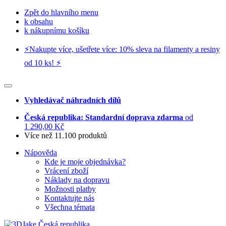
Zpět do hlavního menu
k obsahu
k nákupnímu košíku
⚡️Nakupte více, ušetřete více: 10% sleva na filamenty a resiny
od 10 ks! ⚡️
Vyhledávač náhradních dílů
Česká republika: Standardní doprava zdarma
od
1 290,00 Kč
Více než 11.100 produktů
Nápověda
Kde je moje objednávka?
Vrácení zboží
Náklady na dopravu
Možnosti platby
Kontaktujte nás
Všechna témata