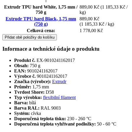
Extrudr TPU hard White, 1,75 mm /
889,00 Kč
(1 185,33 Kč /
750 g
kg)
Extrudr TPU hard Black, 1,75 mm
889,00 Kč
(750 g)
(1 185,33 Kč / kg)
Celková cena:
1 778,00 Kč
Přidat obě položky do košíku
Informace a technické údaje o produktu
Produkt č.
EX-9010241162017
Obsah:
750 g
EAN:
9010241162017
Výrobce č.
9010241162017
Značka (výrobce):
Extrudr
Průměr:
1,75 mm
Tvrdost Shore:
D58
Typ výrobku:
flexibilní filament
Barva:
bílá
Barva RAL:
RAL 9003
Systém:
cívka
Doporučená teplota tisku:
230 - 260 °C
Doporučená teplota vyhřívané podložky:
50 - 60 °C