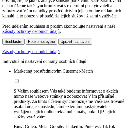
obsahu, stejně jako k analýze statistik používání. Vaše zašifrovaná
data můžeme také synchronizovat s externími poskytovateli a
zobrazovat Vám nabídky prostřednictvím jejich online reklamních
kanálů, a to pouze v případě, že jejich služby již sami využíváte.
Před udělením souhlasu si prosím zkontrolujte nastavení a naše
Zásady ochrany osobních údajů
.
Souhlasím
Pouze nezbytné
Upravit nastavení
Zásady ochrany osobních údajů
Individuální nastavení ochrany osobních údajů
Marketing prostřednictvím Customer-Match
S Vaším souhlasem Vás také budeme informovat o akcích
mimo naše webové stránky a zobrazovat Vám příslušné
produkty. Za tímto účelem synchronizujeme Vaše zašifrované
osobní údaje s následujícími externími poskytovateli a
využijeme jejich online reklamní kanály, pokud již jejich
služby využíváte:
Bing, Criteo, Meta, Google, LinkedIn, Pinterest, TikTok