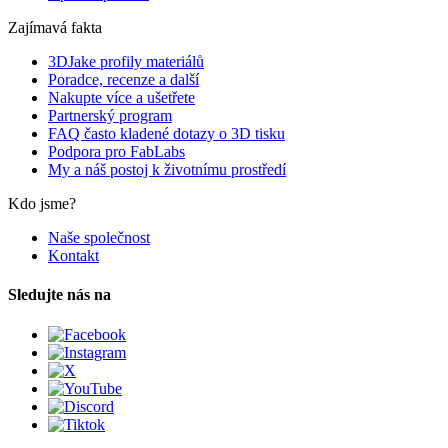
Zajímavá fakta
3DJake profily materiálů
Poradce, recenze a další
Nakupte více a ušetřete
Partnerský program
FAQ často kladené dotazy o 3D tisku
Podpora pro FabLabs
My a náš postoj k životnímu prostředí
Kdo jsme?
Naše společnost
Kontakt
Sledujte nás na