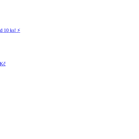
d 10 ks! ⚡️
 Kč