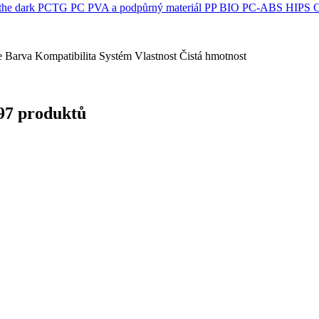
the dark
PCTG
PC
PVA a podpůrný materiál
PP
BIO
PC-ABS
HIPS
e
Barva
Kompatibilita
Systém
Vlastnost
Čistá hmotnost
397 produktů