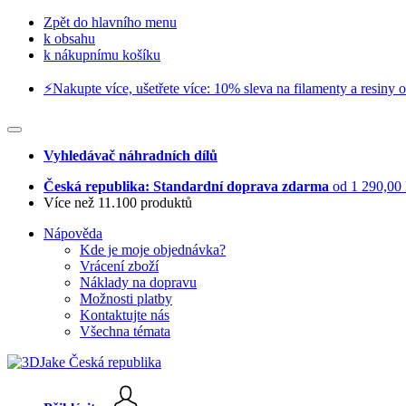
Zpět do hlavního menu
k obsahu
k nákupnímu košíku
⚡️Nakupte více, ušetřete více: 10% sleva na filamenty a resiny o
Vyhledávač náhradních dílů
Česká republika: Standardní doprava zdarma
od 1 290,00
Více než 11.100 produktů
Nápověda
Kde je moje objednávka?
Vrácení zboží
Náklady na dopravu
Možnosti platby
Kontaktujte nás
Všechna témata