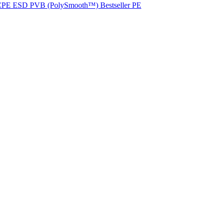
CPE
ESD
PVB (PolySmooth™)
Bestseller
PE