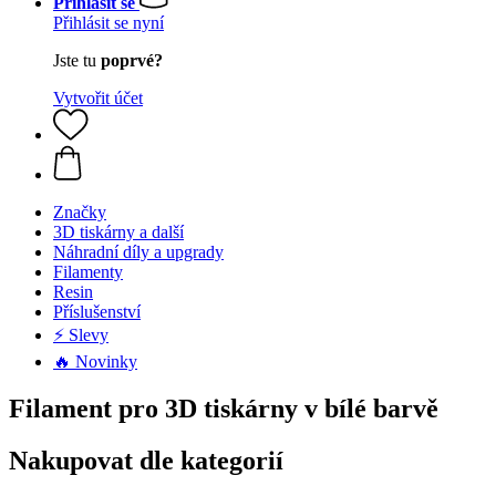
Přihlásit se
Přihlásit se nyní
Jste tu
poprvé?
Vytvořit účet
Značky
3D tiskárny a další
Náhradní díly a upgrady
Filamenty
Resin
Příslušenství
⚡ Slevy
🔥 Novinky
Filament pro 3D tiskárny v bílé barvě
Nakupovat dle kategorií