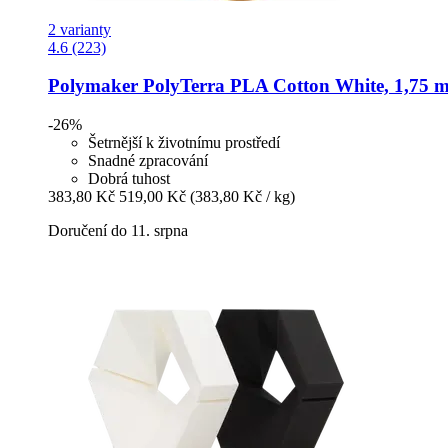
2 varianty
4.6 (223)
Polymaker
PolyTerra PLA Cotton White, 1,75 m
-26%
Šetrnější k životnímu prostředí
Snadné zpracování
Dobrá tuhost
383,80 Kč
519,00 Kč
(383,80 Kč / kg)
Doručení do 11. srpna