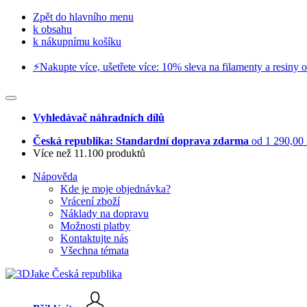
Zpět do hlavního menu
k obsahu
k nákupnímu košíku
⚡️Nakupte více, ušetřete více: 10% sleva na filamenty a resiny o
Vyhledávač náhradních dílů
Česká republika: Standardní doprava zdarma
od 1 290,00
Více než 11.100 produktů
Nápověda
Kde je moje objednávka?
Vrácení zboží
Náklady na dopravu
Možnosti platby
Kontaktujte nás
Všechna témata