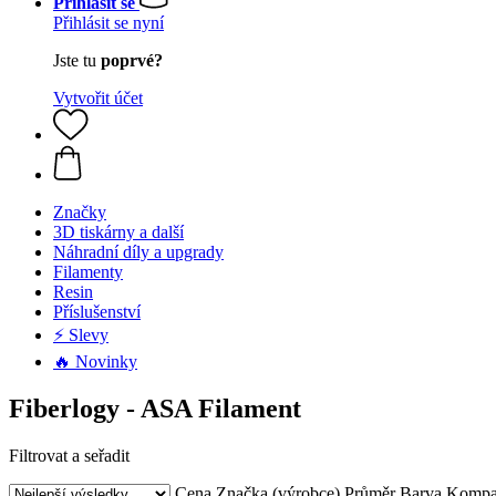
Přihlásit se
Přihlásit se nyní
Jste tu
poprvé?
Vytvořit účet
Značky
3D tiskárny a další
Náhradní díly a upgrady
Filamenty
Resin
Příslušenství
⚡ Slevy
🔥 Novinky
Fiberlogy - ASA Filament
Filtrovat a seřadit
Cena
Značka (výrobce)
Průměr
Barva
Kompat