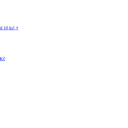
d 10 ks! ⚡️
 Kč