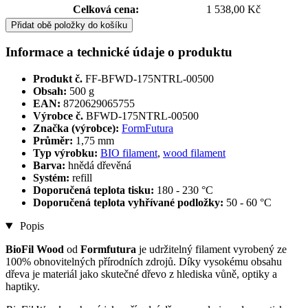
Celková cena:
1 538,00 Kč
Přidat obě položky do košíku
Informace a technické údaje o produktu
Produkt č.
FF-BFWD-175NTRL-00500
Obsah:
500 g
EAN:
8720629065755
Výrobce č.
BFWD-175NTRL-00500
Značka (výrobce):
FormFutura
Průměr:
1,75 mm
Typ výrobku:
BIO filament
,
wood filament
Barva:
hnědá dřevěná
Systém:
refill
Doporučená teplota tisku:
180 - 230 °C
Doporučená teplota vyhřívané podložky:
50 - 60 °C
Popis
BioFil Wood
od
Formfutura
je udržitelný filament vyrobený ze
100% obnovitelných přírodních zdrojů. Díky vysokému obsahu
dřeva je materiál jako skutečné dřevo z hlediska vůně, optiky a
haptiky.