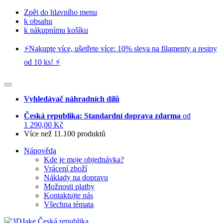
Zpět do hlavního menu
k obsahu
k nákupnímu košíku
⚡️Nakupte více, ušetřete více: 10% sleva na filamenty a resiny
od 10 ks! ⚡️
Vyhledávač náhradních dílů
Česká republika: Standardní doprava zdarma
od
1 290,00 Kč
Více než 11.100 produktů
Nápověda
Kde je moje objednávka?
Vrácení zboží
Náklady na dopravu
Možnosti platby
Kontaktujte nás
Všechna témata