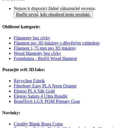
Nejsou k dispozici žádné zákaznické recenze.
Buďte první, kdo ohodnotí tento produkt.
Oblíbené kategorie:
Filamenty bez cívky
Filament pro 3D tiskárny s dřevěným vzhledem
Filament 1,75 mm pro 3D tiskárny
Wood filamenty bez cívky
Formfutura - BioFil Wood filament
Poznejte svět 3DJake:
Recycling Fabrik
Fiberlogy Easy PLA Neon Orange
Elegoo PLA Silk Gold
Elegoo Saturn 4 Ultra Bundle
BondTech LGX POM Primary Gear
Novinky:
Creality Blank Brass Coins