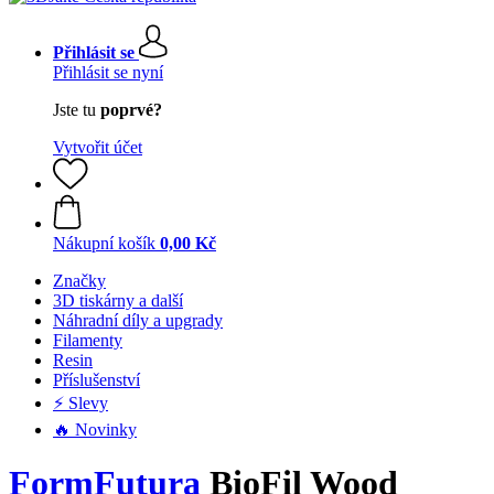
Přihlásit se
Přihlásit se nyní
Jste tu
poprvé?
Vytvořit účet
Nákupní košík
0,00 Kč
Značky
3D tiskárny a další
Náhradní díly a upgrady
Filamenty
Resin
Příslušenství
⚡ Slevy
🔥 Novinky
FormFutura
BioFil Wood