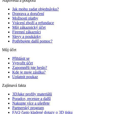
Nápověda a podpora
Jak mohu zadat objednávku?
Doprava a doručení
Možnosti platby
Vrácení zboží a refundace
Můj zákaznický účet
Firemní zákazníci
Slevy a poukázky
Potřebujete další pomoc?
Můj účet
Přihlásit se
Vytvořit účet
Zapomněli jste heslo?
Kde je moje zásilka?
Uplatnit poukaz
Zajímavá fakta
3DJake profily materiálů
Poradce, recenze a další
Nakupte více a ušetřete
Partnerský program
FAQ často kladené dotazy o 3D tisku