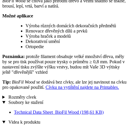
BioFil Wood
se chová jako přírodní dřevo a velmi snadno se tiskne,
brousí, lepí, vrtá, barví a natírá.
Možné aplikace
Výroba různých domácích dekoračních předmětů
Renovace dřevěných dílů a prvků
Výroba hraček a modelů
Dekorativní umění
Ortopedie
Poznámka:
protože filament obsahuje velké množství dřeva, měly
by se pro tisk používat pouze trysky o průměru ≥ 0,8 mm. Pokud v
nastavení tisku zvýšíte výšku vrstvy, budou mít Vaše 3D výtisky
ještě "dřevěnější" vzhled
Tip:
BioFil Wood
se dodává bez cívky, ale lze jej navinout na cívku
pro opakované použití.
Cívku na vytištění najdete na Printables.
Rozměry cívek
Soubory ke stažení
Technical Data Sheet_BioFil Wood
(198,61 KB)
Videa k produktu