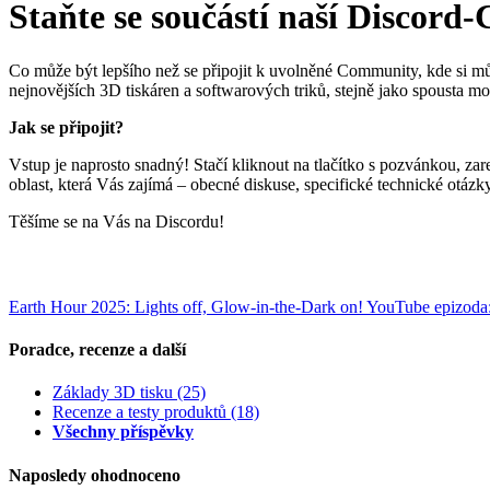
Staňte se součástí naší Discor
Co může být lepšího než se připojit k uvolněné Community, kde si mů
nejnovějších 3D tiskáren a softwarových triků, stejně jako spousta mot
Jak se připojit?
Vstup je naprosto snadný! Stačí kliknout na tlačítko s pozvánkou, zare
oblast, která Vás zajímá – obecné diskuse, specifické technické otázky
Těšíme se na Vás na Discordu!
Earth Hour 2025: Lights off, Glow-in-the-Dark on!
YouTube epizoda
Poradce, recenze a další
Základy 3D tisku
(25)
Recenze a testy produktů
(18)
Všechny příspěvky
Naposledy ohodnoceno