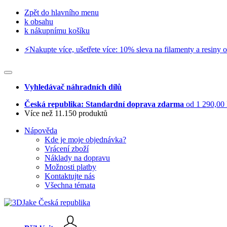
Zpět do hlavního menu
k obsahu
k nákupnímu košíku
⚡️Nakupte více, ušetřete více: 10% sleva na filamenty a resiny o
Vyhledávač náhradních dílů
Česká republika: Standardní doprava zdarma
od 1 290,00
Více než 11.150 produktů
Nápověda
Kde je moje objednávka?
Vrácení zboží
Náklady na dopravu
Možnosti platby
Kontaktujte nás
Všechna témata