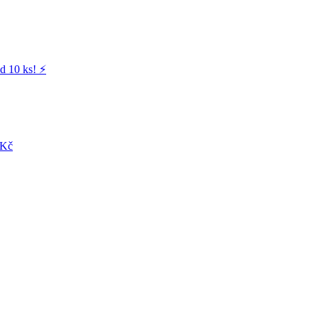
d 10 ks! ⚡️
 Kč