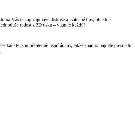
u na Vás čekají zajímavé diskuse a užitečné tipy, ohledně
 jednoduše radost z 3D tisku – vítán je každý!
 Naše kanály jsou přehledně uspořádány, takže snadno najdete přesně tu
.