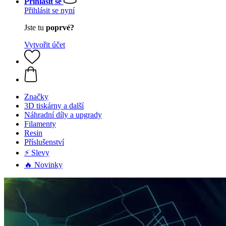
Přihlásit se
Přihlásit se nyní
Jste tu
poprvé?
Vytvořit účet
Značky
3D tiskárny a další
Náhradní díly a upgrady
Filamenty
Resin
Příslušenství
⚡ Slevy
🔥 Novinky