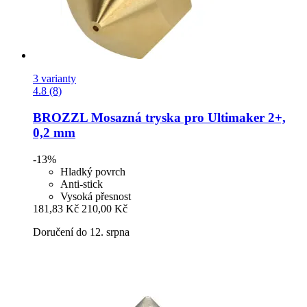
3 varianty
4.8 (8)
BROZZL
Mosazná tryska pro Ultimaker 2+,
0,2 mm
-13%
Hladký povrch
Anti-stick
Vysoká přesnost
181,83 Kč
210,00 Kč
Doručení do 12. srpna