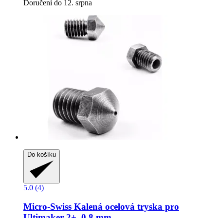
Doručení do 12. srpna
Do košíku
5.0 (4)
Micro-Swiss
Kalená ocelová tryska pro
Ultimaker 2+, 0,8 mm