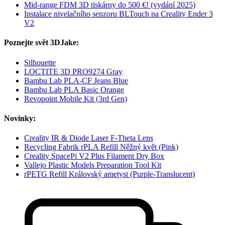
Mid-range FDM 3D tiskárny do 500 €! (vydání 2025)
Instalace nivelačního senzoru BLTouch na Creality Ender 3
V2
Poznejte svět 3DJake:
Silhouette
LOCTITE 3D PRO9274 Gray
Bambu Lab PLA-CF Jeans Blue
Bambu Lab PLA Basic Orange
Revopoint Mobile Kit (3rd Gen)
Novinky:
Creality IR & Diode Laser F-Theta Lens
Recycling Fabrik rPLA Refill Něžný květ (Pink)
Creality SpacePi V2 Plus Filament Dry Box
Vallejo Plastic Models Preparation Tool Kit
rPETG Refill Královský ametyst (Purple-Translucent)