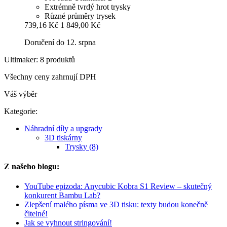
Extrémně tvrdý hrot trysky
Různé průměry trysek
739,16 Kč
1 849,00 Kč
Doručení do 12. srpna
Ultimaker: 8 produktů
Všechny ceny zahrnují DPH
Váš výběr
Kategorie:
Náhradní díly a upgrady
3D tiskárny
Trysky (8)
Z našeho blogu:
YouTube epizoda: Anycubic Kobra S1 Review – skutečný
konkurent Bambu Lab?
Zlepšení malého písma ve 3D tisku: texty budou konečně
čitelné!
Jak se vyhnout stringování!