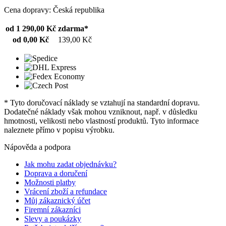
Cena dopravy: Česká republika
od 1 290,00 Kč
zdarma*
od 0,00 Kč
139,00 Kč
* Tyto doručovací náklady se vztahují na standardní dopravu.
Dodatečné náklady však mohou vzniknout, např. v důsledku
hmotnosti, velikosti nebo vlastností produktů. Tyto informace
naleznete přímo v popisu výrobku.
Nápověda a podpora
Jak mohu zadat objednávku?
Doprava a doručení
Možnosti platby
Vrácení zboží a refundace
Můj zákaznický účet
Firemní zákazníci
Slevy a poukázky