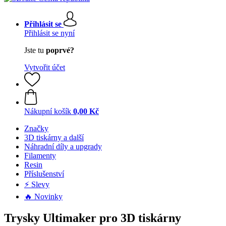
Přihlásit se
Přihlásit se nyní
Jste tu
poprvé?
Vytvořit účet
Nákupní košík
0,00 Kč
Značky
3D tiskárny a další
Náhradní díly a upgrady
Filamenty
Resin
Příslušenství
⚡ Slevy
🔥 Novinky
Trysky Ultimaker pro 3D tiskárny