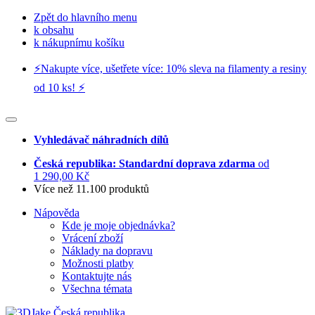
Zpět do hlavního menu
k obsahu
k nákupnímu košíku
⚡️Nakupte více, ušetřete více: 10% sleva na filamenty a resiny
od 10 ks! ⚡️
Vyhledávač náhradních dílů
Česká republika: Standardní doprava zdarma
od
1 290,00 Kč
Více než 11.100 produktů
Nápověda
Kde je moje objednávka?
Vrácení zboží
Náklady na dopravu
Možnosti platby
Kontaktujte nás
Všechna témata