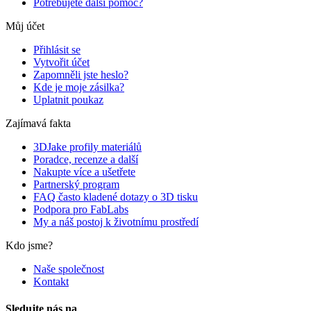
Potřebujete další pomoc?
Můj účet
Přihlásit se
Vytvořit účet
Zapomněli jste heslo?
Kde je moje zásilka?
Uplatnit poukaz
Zajímavá fakta
3DJake profily materiálů
Poradce, recenze a další
Nakupte více a ušetřete
Partnerský program
FAQ často kladené dotazy o 3D tisku
Podpora pro FabLabs
My a náš postoj k životnímu prostředí
Kdo jsme?
Naše společnost
Kontakt
Sledujte nás na