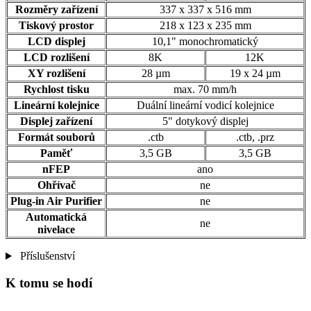
Rozměry zařízení
337 x 337 x 516 mm
Tiskový prostor
218 x 123 x 235 mm
LCD displej
10,1" monochromatický
LCD rozlišení
8K
12K
XY rozlišení
28 µm
19 x 24 µm
Rychlost tisku
max. 70 mm/h
Lineární kolejnice
Duální lineární vodicí kolejnice
Displej zařízení
5" dotykový displej
Formát souborů
.ctb
.ctb, .prz
Paměť
3,5 GB
3,5 GB
nFEP
ano
Ohřívač
ne
Plug-in Air Purifier
ne
Automatická
ne
nivelace
Příslušenství
K tomu se hodí