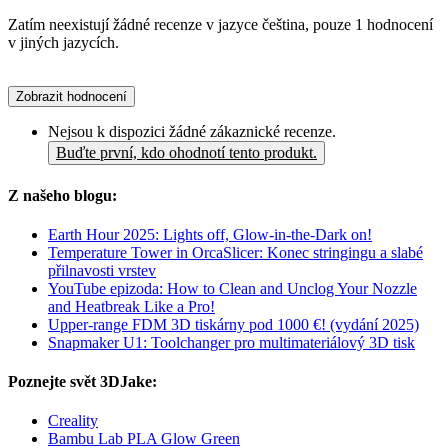
Zatím neexistují žádné recenze v jazyce čeština, pouze 1 hodnocení
v jiných jazycích.
Zobrazit hodnocení
Nejsou k dispozici žádné zákaznické recenze.
Buďte první, kdo ohodnotí tento produkt.
Z našeho blogu:
Earth Hour 2025: Lights off, Glow-in-the-Dark on!
Temperature Tower in OrcaSlicer: Konec stringingu a slabé
přilnavosti vrstev
YouTube epizoda: How to Clean and Unclog Your Nozzle
and Heatbreak Like a Pro!
Upper-range FDM 3D tiskárny pod 1000 €! (vydání 2025)
Snapmaker U1: Toolchanger pro multimateriálový 3D tisk
Poznejte svět 3DJake:
Creality
Bambu Lab PLA Glow Green