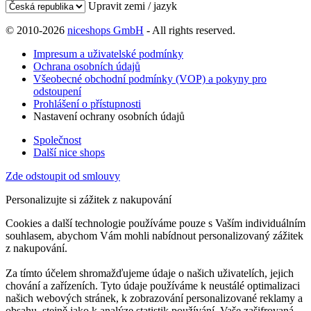
Upravit zemi / jazyk
© 2010-2026
niceshops GmbH
- All rights reserved.
Impresum a uživatelské podmínky
Ochrana osobních údajů
Všeobecné obchodní podmínky (VOP) a pokyny pro
odstoupení
Prohlášení o přístupnosti
Nastavení ochrany osobních údajů
Společnost
Další nice shops
Zde odstoupit od smlouvy
Personalizujte si zážitek z nakupování
Cookies a další technologie používáme pouze s Vaším individuálním
souhlasem, abychom Vám mohli nabídnout personalizovaný zážitek
z nakupování.
Za tímto účelem shromažďujeme údaje o našich uživatelích, jejich
chování a zařízeních. Tyto údaje používáme k neustálé optimalizaci
našich webových stránek, k zobrazování personalizované reklamy a
obsahu, stejně jako k analýze statistik používání. Vaše zašifrovaná