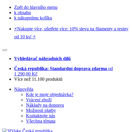
Zpět do hlavního menu
k obsahu
k nákupnímu košíku
⚡️Nakupte více, ušetřete více: 10% sleva na filamenty a resiny
od 10 ks! ⚡️
Vyhledávač náhradních dílů
Česká republika: Standardní doprava zdarma
od
1 290,00 Kč
Více než 11.100 produktů
Nápověda
Kde je moje objednávka?
Vrácení zboží
Náklady na dopravu
Možnosti platby
Kontaktujte nás
Všechna témata