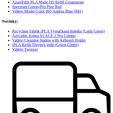
AzureFilm PLA Matte HS Refill Creamstone
Spectrum GreenyPro Pure Red
Vallejo Model Color 065 Andrea Blue (841)
Novinky:
Recycling Fabrik rPLA Vymačkaná limetka (Light Green)
Anycubic Kobra S1 ACE 2 Pro Combo
Vallejo Cleaning Station with Airbrush Holder
rPLA Refill Třpytivá jedle (Green-Glitter)
Vallejo Tweezer