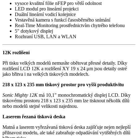
vysoce kvalitní fólie nFEP pro větší odolnost
LED modul pro lineární projekci
Duální lineární vodicí kolejnice
Vestavěná kamera s funkcí časosběrného snímání
Real-Time Monitoring prostřednictvím chytrého telefonu
5" dotykový displej
Rozhraní USB, LAN a WLAN
12K rozlišení
Při tisku velkých modelů nemusíte obětovat přesné detaily. Díky
rozlišení LCD 12K a rozlišení XY 19 x 24 μm jsou detaily ostré
jako břitva i na velkých tiskových modelech.
218 x 123 x 235 mm tiskový prostor pro vyšší produktivitu
Sonic Mighty 12K
má 10,1" monochromatický displej LCD. Díky
tiskovému prostoru 218 x 123 x 235 mm lze tisknout několik dílů
nebo modelů stejné velikosti najednou.
Laserem řezaná tisková deska
Matná a laserem vyřezávaná tisková deska zajišťuje nejen nejlepší
přilnavost modelu, ale také zabraňuje odpadávání vytištěných dílů