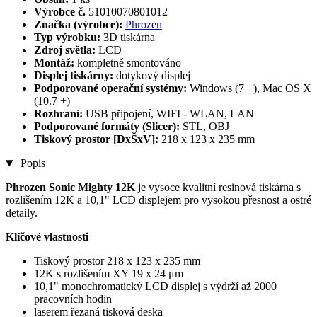
Výrobce č.
51010070801012
Značka (výrobce):
Phrozen
Typ výrobku:
3D tiskárna
Zdroj světla:
LCD
Montáž:
kompletně smontováno
Displej tiskárny:
dotykový displej
Podporované operační systémy:
Windows (7 +), Mac OS X
(10.7 +)
Rozhraní:
USB připojení, WIFI - WLAN, LAN
Podporované formáty (Slicer):
STL, OBJ
Tiskový prostor [DxŠxV]:
218 x 123 x 235 mm
Popis
Phrozen Sonic Mighty 12K
je vysoce kvalitní resinová tiskárna s
rozlišením 12K a 10,1" LCD displejem pro vysokou přesnost a ostré
detaily.
Klíčové vlastnosti
Tiskový prostor 218 x 123 x 235 mm
12K s rozlišením XY 19 x 24 μm
10,1" monochromatický LCD displej s výdrží až 2000
pracovních hodin
laserem řezaná tisková deska