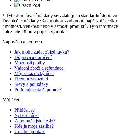
* Tyto doručovací náklady se vztahují na standardní dopravu.
Dodatečné náklady však mohou vzniknout, např. v důsledku
hmotnosti, velikosti nebo vlastností produktů. Tyto informace
naleznete přímo v popisu výrobku.
Nápověda a podpora
Jak mohu zadat objednávku?
Doprava a doručení
Možnosti platby
Vrácení zboží a refundace
Můj zákaznický účet
Firemní zákazníci
Slevy a poukázky
Potřebujete další pomoc?
Můj účet
Přihlásit se
Vytvořit účet
Zapomněli jste heslo?
Kde je moje zásilka?
Uplatnit poukaz