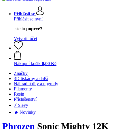
Přihlásit se
Přihlásit se nyní
Jste tu
poprvé?
Vytvořit účet
Nákupní košík
0,00 Kč
Značky
3D tiskárny a další
Náhradní díly a upgrady
Filamenty
Resin
Příslušenství
⚡ Slevy
🔥 Novinky
Phrozen
Sonic Mighty 12K