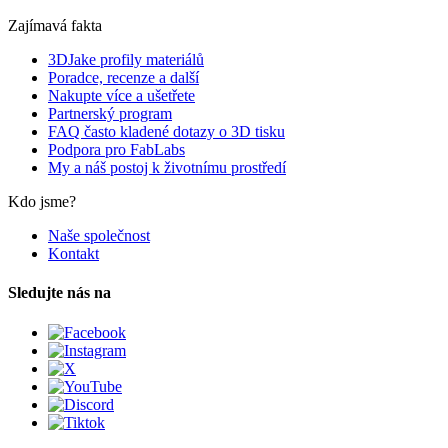
Zajímavá fakta
3DJake profily materiálů
Poradce, recenze a další
Nakupte více a ušetřete
Partnerský program
FAQ často kladené dotazy o 3D tisku
Podpora pro FabLabs
My a náš postoj k životnímu prostředí
Kdo jsme?
Naše společnost
Kontakt
Sledujte nás na