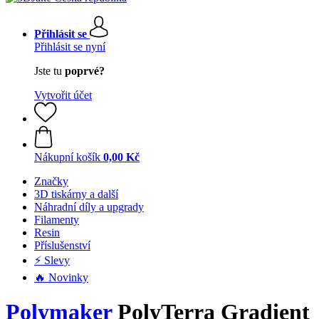
Přihlásit se
Přihlásit se nyní
Jste tu
poprvé?
Vytvořit účet
Nákupní košík
0,00 Kč
Značky
3D tiskárny a další
Náhradní díly a upgrady
Filamenty
Resin
Příslušenství
⚡ Slevy
🔥 Novinky
Polymaker
PolyTerra Gradient