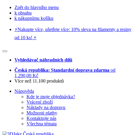
Zpět do hlavního menu
k obsahu
k nákupnímu košíku
⚡️Nakupte více, ušetřete více: 10% sleva na filamenty a resiny
od 10 ks! ⚡️
Vyhledávač náhradních dílů
Česká republika: Standardní doprava zdarma
od
1 290,00 Kč
Více než 11.100 produktů
Nápověda
Kde je moje objednávka?
Vrácení zboží
Náklady na dopravu
Možnosti platby
Kontaktujte nás
Všechna témata