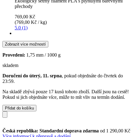
Ekologicky šetrný filament PLA s plynulými barevnými
přechody
769,00 Kč
(769,00 Kč / kg)
5.0 (1)
Zobrazit více možností
Provedení:
1,75 mm / 1000 g
skladem
Doručení do úterý, 11. srpna
, pokud objednáte do
čtvrtek do
23:59
.
Na skladě zbývá pouze 17 kusů tohoto zboží. Další jsou na cestě!
Pokud si jich objednáte více, může to mít vliv na termín dodání.
Přidat do košíku
Česká republika: Standardní doprava zdarma
od 1 290,00 Kč
Více informací k přepravě a dodání