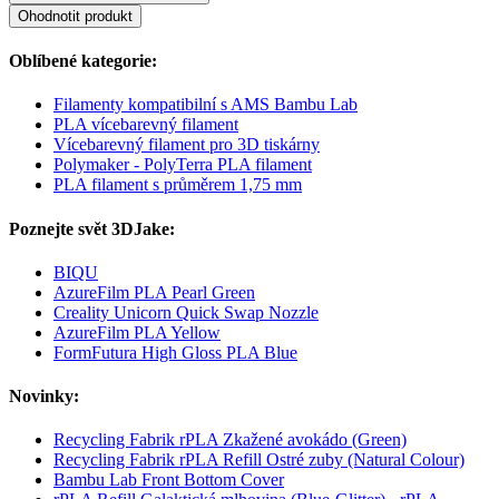
Ohodnotit produkt
Oblíbené kategorie:
Filamenty kompatibilní s AMS Bambu Lab
PLA vícebarevný filament
Vícebarevný filament pro 3D tiskárny
Polymaker - PolyTerra PLA filament
PLA filament s průměrem 1,75 mm
Poznejte svět 3DJake:
BIQU
AzureFilm PLA Pearl Green
Creality Unicorn Quick Swap Nozzle
AzureFilm PLA Yellow
FormFutura High Gloss PLA Blue
Novinky:
Recycling Fabrik rPLA Zkažené avokádo (Green)
Recycling Fabrik rPLA Refill Ostré zuby (Natural Colour)
Bambu Lab Front Bottom Cover