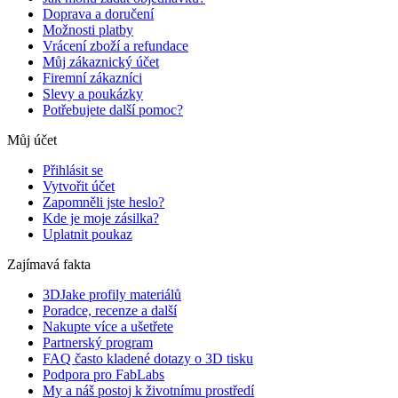
Doprava a doručení
Možnosti platby
Vrácení zboží a refundace
Můj zákaznický účet
Firemní zákazníci
Slevy a poukázky
Potřebujete další pomoc?
Můj účet
Přihlásit se
Vytvořit účet
Zapomněli jste heslo?
Kde je moje zásilka?
Uplatnit poukaz
Zajímavá fakta
3DJake profily materiálů
Poradce, recenze a další
Nakupte více a ušetřete
Partnerský program
FAQ často kladené dotazy o 3D tisku
Podpora pro FabLabs
My a náš postoj k životnímu prostředí