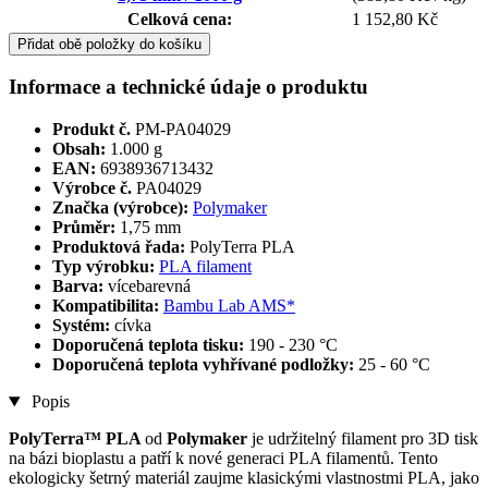
Celková cena:
1 152,80 Kč
Přidat obě položky do košíku
Informace a technické údaje o produktu
Produkt č.
PM-PA04029
Obsah:
1.000 g
EAN:
6938936713432
Výrobce č.
PA04029
Značka (výrobce):
Polymaker
Průměr:
1,75 mm
Produktová řada:
PolyTerra PLA
Typ výrobku:
PLA filament
Barva:
vícebarevná
Kompatibilita:
Bambu Lab AMS*
Systém:
cívka
Doporučená teplota tisku:
190 - 230 °C
Doporučená teplota vyhřívané podložky:
25 - 60 °C
Popis
PolyTerra™️ PLA
od
Polymaker
je udržitelný filament pro 3D tisk
na bázi bioplastu a patří k nové generaci PLA filamentů. Tento
ekologicky šetrný materiál zaujme klasickými vlastnostmi PLA, jako