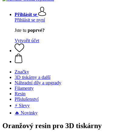
Přihlásit se
Přihlásit se nyní
Jste tu
poprvé?
Vytvořit účet
Značky
3D tiskárny a další
Náhradní díly a upgrady
Filamenty
Resin
Příslušenství
⚡ Slevy
🔥 Novinky
Oranžový resin pro 3D tiskárny