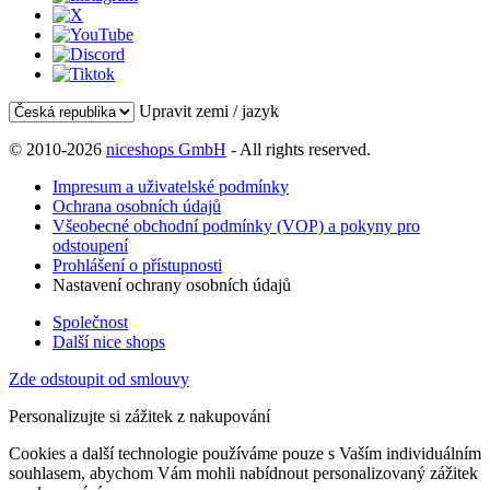
Upravit zemi / jazyk
© 2010-2026
niceshops GmbH
- All rights reserved.
Impresum a uživatelské podmínky
Ochrana osobních údajů
Všeobecné obchodní podmínky (VOP) a pokyny pro
odstoupení
Prohlášení o přístupnosti
Nastavení ochrany osobních údajů
Společnost
Další nice shops
Zde odstoupit od smlouvy
Personalizujte si zážitek z nakupování
Cookies a další technologie používáme pouze s Vaším individuálním
souhlasem, abychom Vám mohli nabídnout personalizovaný zážitek