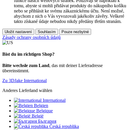
funkce našich webových stránek. Používají se například k
tomu, abyste si mohli přidávat produkty do nákupního košíku
nebo se přihlásit ke svému zákaznickému účtu. Není možné,
abychom z nich o Vás vyvozovali jakékoliv závěry. Veškeré
takto získané údaje nebudou nikdy předány třetím stranám.
Uložit nastavení
Souhlasím
Pouze nezbytné
Zásady ochrany osobních údajů
Bist du im richtigen Shop?
Bitte wechsle zum Land
, das mit deiner Lieferadresse
übereinstimmt.
Zu 3DJake International
Anderes Lieferland wählen
International
Belgien
Belgique
België
България
Česká republika