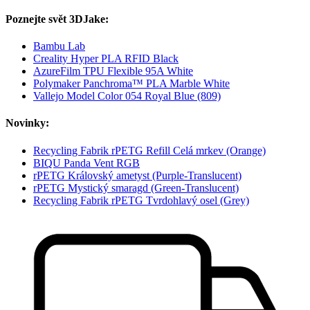
Poznejte svět 3DJake:
Bambu Lab
Creality Hyper PLA RFID Black
AzureFilm TPU Flexible 95A White
Polymaker Panchroma™ PLA Marble White
Vallejo Model Color 054 Royal Blue (809)
Novinky:
Recycling Fabrik rPETG Refill Celá mrkev (Orange)
BIQU Panda Vent RGB
rPETG Královský ametyst (Purple-Translucent)
rPETG Mystický smaragd (Green-Translucent)
Recycling Fabrik rPETG Tvrdohlavý osel (Grey)