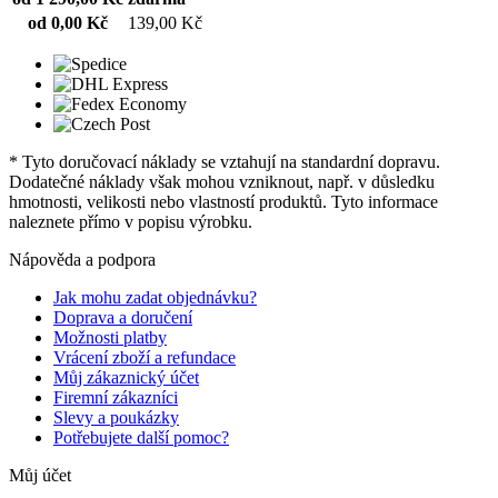
od 0,00 Kč
139,00 Kč
* Tyto doručovací náklady se vztahují na standardní dopravu.
Dodatečné náklady však mohou vzniknout, např. v důsledku
hmotnosti, velikosti nebo vlastností produktů. Tyto informace
naleznete přímo v popisu výrobku.
Nápověda a podpora
Jak mohu zadat objednávku?
Doprava a doručení
Možnosti platby
Vrácení zboží a refundace
Můj zákaznický účet
Firemní zákazníci
Slevy a poukázky
Potřebujete další pomoc?
Můj účet