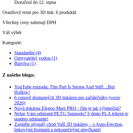
Doručení do 12. srpna
Oranžový resin pro 3D tisk: 6 produktů
Všechny ceny zahrnují DPH
Váš výběr
Kategorie:
Standardní
(4)
Omyvatelný vodou
(1)
Barviva
(1)
Z našeho blogu:
YouTube epizoda: This Part Is Strong And Stiff....But
Hollow!
6 cenově dostupných 3D tiskáren pro začátečníky (verze
2026)
Nová tiskárna Elegoo Mars PRO - čím je tak výjimečná?
Nelze Vám odstranit PETG Supports? S tímto PLA trikem je
snadno odstraníte!
Zajistěte plynulý chod Vaší 3D tiskárny – s Auto-Ejection,
tiskovými frontami a nekonečnými smyčkami!