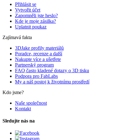
Přihlásit se
Vytvořit účet
Zapomněli jste heslo?
Kde je moje zásilka?
Uplatnit poukaz
Zajímavá fakta
3DJake profily materiálů
Poradce, recenze a další
Nakupte více a ušetřete
Partnerský program
FAQ často kladené dotazy o 3D tisku
Podpora pro FabLabs
My a náš postoj k životnímu prostředí
Kdo jsme?
Naše společnost
Kontakt
Sledujte nás na