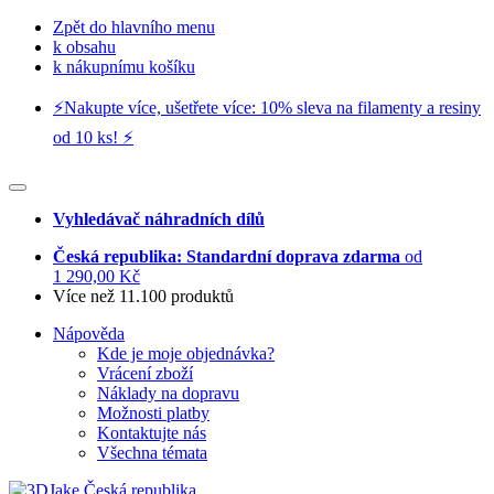
Zpět do hlavního menu
k obsahu
k nákupnímu košíku
⚡️Nakupte více, ušetřete více: 10% sleva na filamenty a resiny
od 10 ks! ⚡️
Vyhledávač náhradních dílů
Česká republika: Standardní doprava zdarma
od
1 290,00 Kč
Více než 11.100 produktů
Nápověda
Kde je moje objednávka?
Vrácení zboží
Náklady na dopravu
Možnosti platby
Kontaktujte nás
Všechna témata