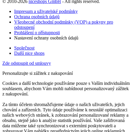
© 2010-2026
niceshops GmbH
- All rights reserved.
Impresum a uživatelské podmínky
Ochrana osobních údajů
Všeobecné obchodní podmínky (VOP) a pokyny pro
odstoupení
Prohlášení o přístupnosti
Nastavení ochrany osobních údajů
Společnost
Další nice shops
Zde odstoupit od smlouvy
Personalizujte si zážitek z nakupování
Cookies a další technologie používáme pouze s Vaším individuálním
souhlasem, abychom Vám mohli nabídnout personalizovaný zážitek
z nakupování.
Za tímto účelem shromažďujeme údaje o našich uživatelích, jejich
chování a zařízeních. Tyto údaje používáme k neustálé optimalizaci
našich webových stránek, k zobrazování personalizované reklamy a
obsahu, stejně jako k analýze statistik používání. Vaše zašifrovaná
data můžeme také synchronizovat s externími poskytovateli a
zobrazovat Vám nabídky prostřednictvím jejich online reklamních