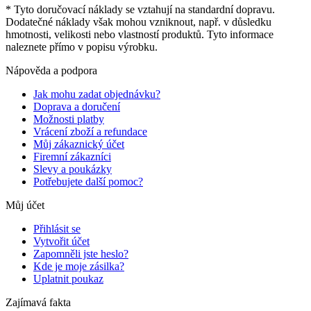
* Tyto doručovací náklady se vztahují na standardní dopravu.
Dodatečné náklady však mohou vzniknout, např. v důsledku
hmotnosti, velikosti nebo vlastností produktů. Tyto informace
naleznete přímo v popisu výrobku.
Nápověda a podpora
Jak mohu zadat objednávku?
Doprava a doručení
Možnosti platby
Vrácení zboží a refundace
Můj zákaznický účet
Firemní zákazníci
Slevy a poukázky
Potřebujete další pomoc?
Můj účet
Přihlásit se
Vytvořit účet
Zapomněli jste heslo?
Kde je moje zásilka?
Uplatnit poukaz
Zajímavá fakta