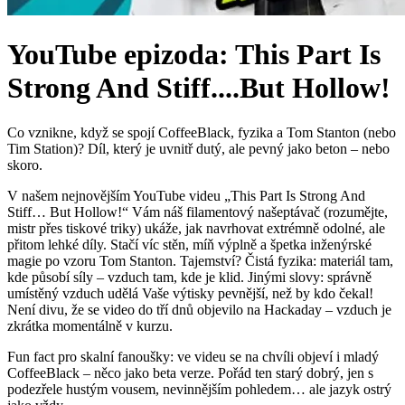
YouTube epizoda: This Part Is
Strong And Stiff....But Hollow!
Co vznikne, když se spojí CoffeeBlack, fyzika a Tom Stanton (nebo
Tim Station)? Díl, který je uvnitř dutý, ale pevný jako beton – nebo
skoro.
V našem nejnovějším YouTube videu „This Part Is Strong And
Stiff… But Hollow!“ Vám náš filamentový našeptávač (rozumějte,
mistr přes tiskové triky) ukáže, jak navrhovat extrémně odolné, ale
přitom lehké díly. Stačí víc stěn, míň výplně a špetka inženýrské
magie po vzoru Tom Stanton. Tajemství? Čistá fyzika: materiál tam,
kde působí síly – vzduch tam, kde je klid. Jinými slovy: správně
umístěný vzduch udělá Vaše výtisky pevnější, než by kdo čekal!
Není divu, že se video do tří dnů objevilo na Hackaday – vzduch je
zkrátka momentálně v kurzu.
Fun fact pro skalní fanoušky: ve videu se na chvíli objeví i mladý
CoffeeBlack – něco jako beta verze. Pořád ten starý dobrý, jen s
podezřele hustým vousem, nevinnějším pohledem… ale jazyk ostrý