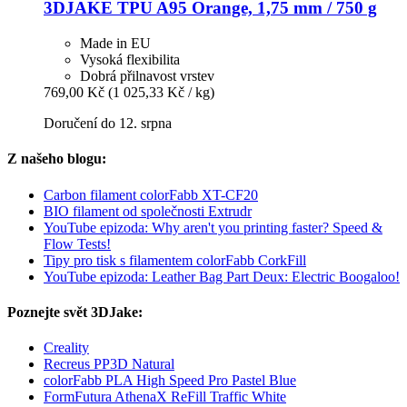
3DJAKE
TPU A95 Orange, 1,75 mm / 750 g
Made in EU
Vysoká flexibilita
Dobrá přilnavost vrstev
769,00 Kč
(1 025,33 Kč / kg)
Doručení do 12. srpna
Z našeho blogu:
Carbon filament colorFabb XT-CF20
BIO filament od společnosti Extrudr
YouTube epizoda: Why aren't you printing faster? Speed &
Flow Tests!
Tipy pro tisk s filamentem colorFabb CorkFill
YouTube epizoda: Leather Bag Part Deux: Electric Boogaloo!
Poznejte svět 3DJake:
Creality
Recreus PP3D Natural
colorFabb PLA High Speed Pro Pastel Blue
FormFutura AthenaX ReFill Traffic White