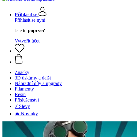
Přihlásit se
Přihlásit se nyní
Jste tu
poprvé?
Vytvořit účet
Značky
3D tiskárny a další
Náhradní díly a upgrady
Filamenty
Resin
Příslušenství
⚡ Slevy
🔥 Novinky