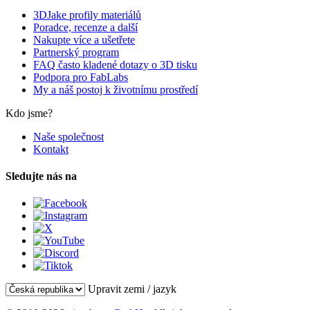
3DJake profily materiálů
Poradce, recenze a další
Nakupte více a ušetřete
Partnerský program
FAQ často kladené dotazy o 3D tisku
Podpora pro FabLabs
My a náš postoj k životnímu prostředí
Kdo jsme?
Naše společnost
Kontakt
Sledujte nás na
Upravit zemi / jazyk