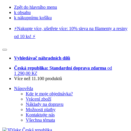
Zpět do hlavního menu
k obsahu
k nákupnímu košíku
⚡️Nakupte více, ušetřete více: 10% sleva na filamenty a resiny
od 10 ks! ⚡️
Vyhledávač náhradních dílů
Česká republika: Standardní doprava zdarma
od
1 290,00 Kč
Více než 11.100 produktů
Nápověda
Kde je moje objednávka?
Vrácení zboží
Náklady na dopravu
Možnosti platby
Kontaktujte nás
Všechna témata