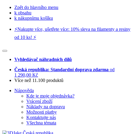
Zpět do hlavního menu
k obsahu
k nákupnímu košíku
⚡️Nakupte více, ušetřete více: 10% sleva na filamenty a resiny
od 10 ks! ⚡️
Vyhledávač náhradních dílů
Česká republika: Standardní doprava zdarma
od
1 290,00 Kč
Více než 11.100 produktů
Nápověda
Kde je moje objednávka?
Vrácení zboží
Náklady na dopravu
Možnosti platby
Kontaktujte nás
Všechna témata