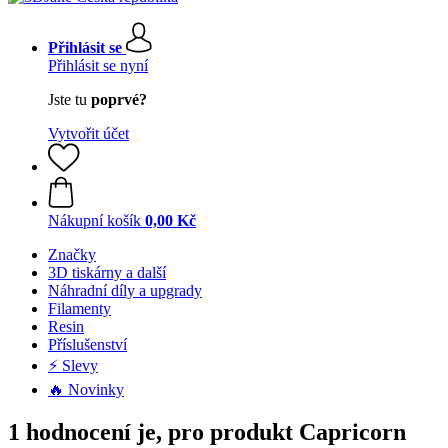
Přihlásit se
Přihlásit se nyní
Jste tu
poprvé?
Vytvořit účet
Nákupní košík
0,00 Kč
Značky
3D tiskárny a další
Náhradní díly a upgrady
Filamenty
Resin
Příslušenství
⚡ Slevy
🔥 Novinky
1 hodnocení je, pro produkt Capricorn