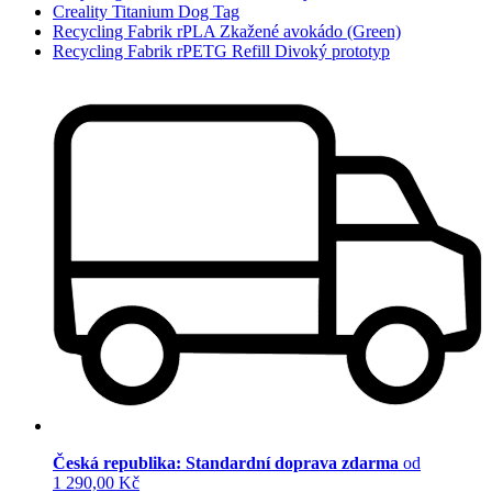
Creality Titanium Dog Tag
Recycling Fabrik rPLA Zkažené avokádo (Green)
Recycling Fabrik rPETG Refill Divoký prototyp
Česká republika: Standardní doprava zdarma
od
1 290,00 Kč