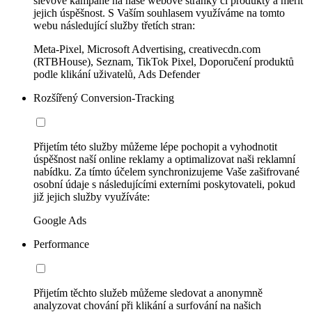
slevové kampaně na naše webové stránky či produkty a měřit
jejich úspěšnost. S Vaším souhlasem využíváme na tomto
webu následující služby třetích stran:
Meta-Pixel, Microsoft Advertising, creativecdn.com
(RTBHouse), Seznam, TikTok Pixel, Doporučení produktů
podle klikání uživatelů, Ads Defender
Rozšířený Conversion-Tracking
Přijetím této služby můžeme lépe pochopit a vyhodnotit
úspěšnost naší online reklamy a optimalizovat naši reklamní
nabídku. Za tímto účelem synchronizujeme Vaše zašifrované
osobní údaje s následujícími externími poskytovateli, pokud
již jejich služby využíváte:
Google Ads
Performance
Přijetím těchto služeb můžeme sledovat a anonymně
analyzovat chování při klikání a surfování na našich