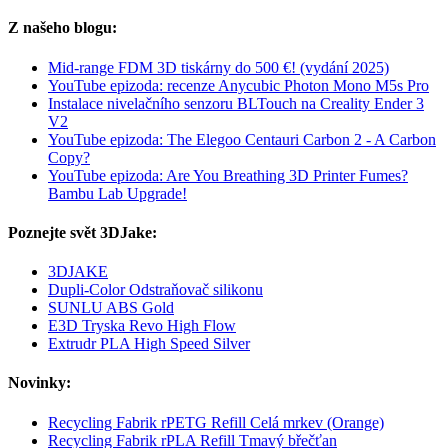
Z našeho blogu:
Mid-range FDM 3D tiskárny do 500 €! (vydání 2025)
YouTube epizoda: recenze Anycubic Photon Mono M5s Pro
Instalace nivelačního senzoru BLTouch na Creality Ender 3
V2
YouTube epizoda: The Elegoo Centauri Carbon 2 - A Carbon
Copy?
YouTube epizoda: Are You Breathing 3D Printer Fumes?
Bambu Lab Upgrade!
Poznejte svět 3DJake:
3DJAKE
Dupli-Color Odstraňovač silikonu
SUNLU ABS Gold
E3D Tryska Revo High Flow
Extrudr PLA High Speed Silver
Novinky:
Recycling Fabrik rPETG Refill Celá mrkev (Orange)
Recycling Fabrik rPLA Refill Tmavý břečťan