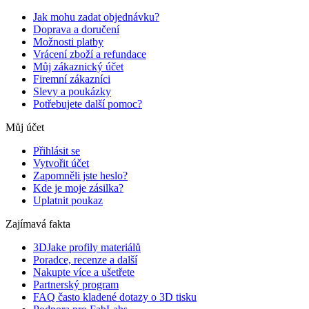
Jak mohu zadat objednávku?
Doprava a doručení
Možnosti platby
Vrácení zboží a refundace
Můj zákaznický účet
Firemní zákazníci
Slevy a poukázky
Potřebujete další pomoc?
Můj účet
Přihlásit se
Vytvořit účet
Zapomněli jste heslo?
Kde je moje zásilka?
Uplatnit poukaz
Zajímavá fakta
3DJake profily materiálů
Poradce, recenze a další
Nakupte více a ušetřete
Partnerský program
FAQ často kladené dotazy o 3D tisku