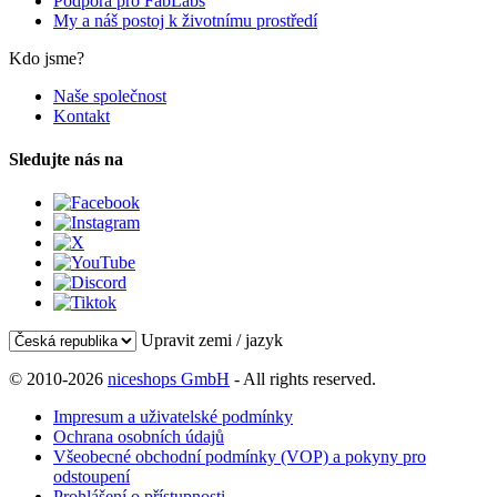
Podpora pro FabLabs
My a náš postoj k životnímu prostředí
Kdo jsme?
Naše společnost
Kontakt
Sledujte nás na
Upravit zemi / jazyk
© 2010-2026
niceshops GmbH
- All rights reserved.
Impresum a uživatelské podmínky
Ochrana osobních údajů
Všeobecné obchodní podmínky (VOP) a pokyny pro
odstoupení
Prohlášení o přístupnosti