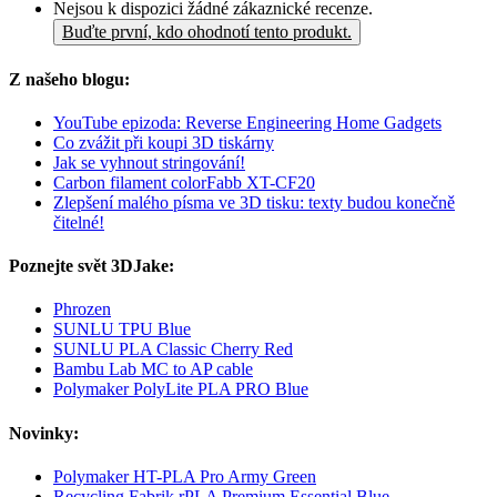
Nejsou k dispozici žádné zákaznické recenze.
Buďte první, kdo ohodnotí tento produkt.
Z našeho blogu:
YouTube epizoda: Reverse Engineering Home Gadgets
Co zvážit při koupi 3D tiskárny
Jak se vyhnout stringování!
Carbon filament colorFabb XT-CF20
Zlepšení malého písma ve 3D tisku: texty budou konečně
čitelné!
Poznejte svět 3DJake:
Phrozen
SUNLU TPU Blue
SUNLU PLA Classic Cherry Red
Bambu Lab MC to AP cable
Polymaker PolyLite PLA PRO Blue
Novinky:
Polymaker HT-PLA Pro Army Green
Recycling Fabrik rPLA Premium Essential Blue