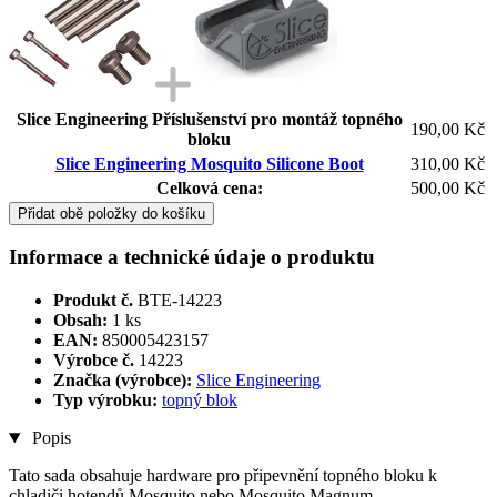
Slice Engineering Příslušenství pro montáž topného
190,00 Kč
bloku
Slice Engineering Mosquito Silicone Boot
310,00 Kč
Celková cena:
500,00 Kč
Přidat obě položky do košíku
Informace a technické údaje o produktu
Produkt č.
BTE-14223
Obsah:
1 ks
EAN:
850005423157
Výrobce č.
14223
Značka (výrobce):
Slice Engineering
Typ výrobku:
topný blok
Popis
Tato sada obsahuje hardware pro připevnění topného bloku k
chladiči hotendů Mosquito nebo Mosquito Magnum.