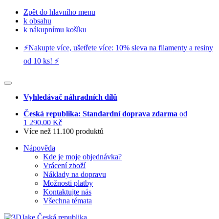
Zpět do hlavního menu
k obsahu
k nákupnímu košíku
⚡️Nakupte více, ušetřete více: 10% sleva na filamenty a resiny
od 10 ks! ⚡️
Vyhledávač náhradních dílů
Česká republika: Standardní doprava zdarma
od
1 290,00 Kč
Více než 11.100 produktů
Nápověda
Kde je moje objednávka?
Vrácení zboží
Náklady na dopravu
Možnosti platby
Kontaktujte nás
Všechna témata