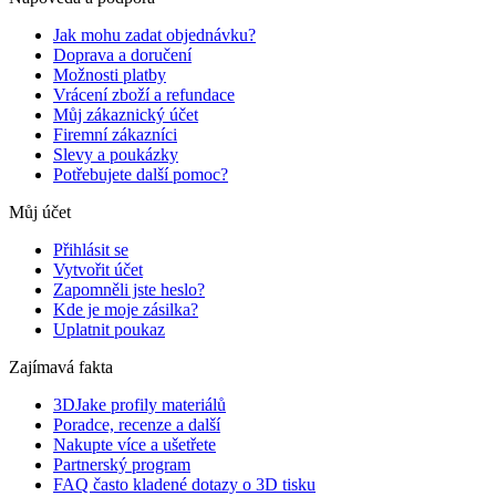
Jak mohu zadat objednávku?
Doprava a doručení
Možnosti platby
Vrácení zboží a refundace
Můj zákaznický účet
Firemní zákazníci
Slevy a poukázky
Potřebujete další pomoc?
Můj účet
Přihlásit se
Vytvořit účet
Zapomněli jste heslo?
Kde je moje zásilka?
Uplatnit poukaz
Zajímavá fakta
3DJake profily materiálů
Poradce, recenze a další
Nakupte více a ušetřete
Partnerský program
FAQ často kladené dotazy o 3D tisku