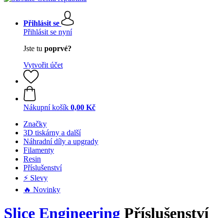
Přihlásit se
Přihlásit se nyní
Jste tu
poprvé?
Vytvořit účet
Nákupní košík
0,00 Kč
Značky
3D tiskárny a další
Náhradní díly a upgrady
Filamenty
Resin
Příslušenství
⚡ Slevy
🔥 Novinky
Slice Engineering
Příslušenství