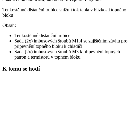
Tenkostěnné distanční trubice snižují tok tepla v blízkosti topného
bloku
Obsah:
Tenkostěnné distanční trubice
Sada (2x) imbusových šroubů M1.4 se zajištěním závitu pro
připevnění topného bloku k chladiči
Sada (2x) imbusových šroubů M3 k připevnění topných
patron a termistorů v topném bloku
K tomu se hodí